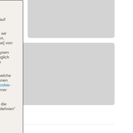
auf
 wir
en,
se] von
lysen
glich
n
welche
hnen
okie-
hrer
 die
blehnen“