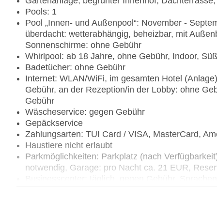
Gartenanlage, begrünter Innenhof, Dachterrasse
Pools: 1
Pool „Innen- und Außenpool“: November - Septem
überdacht: wetterabhängig, beheizbar, mit Außen
Sonnenschirme: ohne Gebühr
Whirlpool: ab 18 Jahre, ohne Gebühr, Indoor, Sü
Badetücher: ohne Gebühr
Internet: WLAN/WiFi, im gesamten Hotel (Anlage)
Gebühr, an der Rezeption/in der Lobby: ohne Geb
Gebühr
Wäscheservice: gegen Gebühr
Gepäckservice
Zahlungsarten: TUI Card / VISA, MasterCard, Am
Haustiere nicht erlaubt
Parkmöglichkeiten: Parkplatz (nach Verfügbarkei
notwendig, Garage: pro Nacht ca. 21 EUR, Reser
Businesscenter: täglich, gegen Gebühr, Sprachen:
Tagungseinrichtungen: Konferenzräume: 2, klimat
Tagungsequipment, Coffee Breaks: gegen Gebüh
Gebäudeanzahl: 1, Etagen: 4, Zimmer: 143