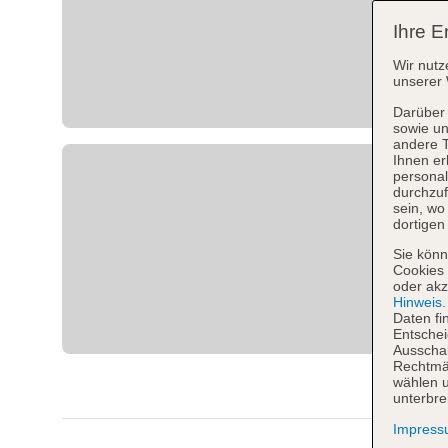
Ihre E
Wir nutz
unserer 
Darüber 
sowie un
andere 
Ihnen er
personal
durchzuf
sein, w
dortigen
Sie könn
Cookies 
oder akz
Hinweis
Daten fi
Entschei
Ausschal
Rechtmäß
wählen u
unterbre
Impres