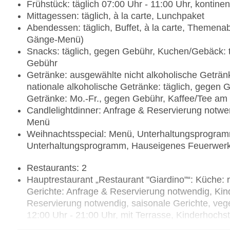
Frühstück: täglich 07:00 Uhr - 11:00 Uhr, kontinent
Mittagessen: täglich, à la carte, Lunchpaket
Abendessen: täglich, Buffet, à la carte, Themena
Gänge-Menü)
Snacks: täglich, gegen Gebühr, Kuchen/Gebäck: t
Gebühr
Getränke: ausgewählte nicht alkoholische Geträn
nationale alkoholische Getränke: täglich, gegen 
Getränke: Mo.-Fr., gegen Gebühr, Kaffee/Tee a
Candlelightdinner: Anfrage & Reservierung notwe
Menü
Weihnachtsspecial: Menü, Unterhaltungsprogramm,
Unterhaltungsprogramm, Hauseigenes Feuerwer
Restaurants: 2
Hauptrestaurant „Restaurant "Giardino"“: Küche: me
Gerichte: Anfrage & Reservierung notwendig, Kin
Reservierung notwendig, saisonale Gerichte, vegeta
12:00 Uhr - 21:00 Uhr, mit Terrasse, Kinderhoch
Gourmetrestaurant „Restaurant "Belvedere"“: ab 