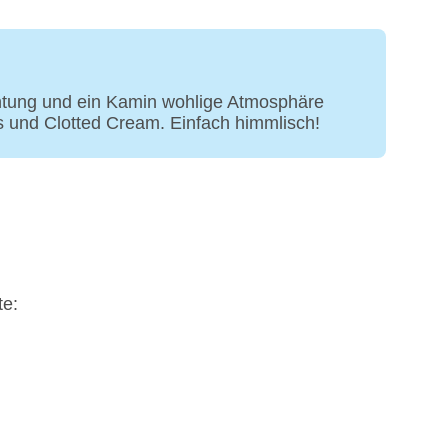
chtung und ein Kamin wohlige Atmosphäre
 und Clotted Cream. Einfach himmlisch!
te: