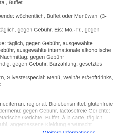
al, Buffet
bende: wöchentlich, Buffet oder Menüwahl (3-
äglich, gegen Gebühr, Eis: Mo.-Fr., gegen
ke: täglich, gegen Gebühr, ausgewählte
Gebühr, ausgewählte internationale alkoholische
m Nachmittag: gegen Gebühr
ndig, gegen Gebühr, Barzahlung, gesetztes
 Silvesterspecial: Menü, Wein/Bier/Softdrinks,
k
diterran, regional, Biolebensmittel, glutenfreie
dermenü: gegen Gebühr, lactosefreie Gerichte:
rische Gerichte, Buffet, à la carte, täglich
stuhl, angemessene Kleidung erwünscht
18 Jahre, 2 Gault Millau Hauben, Küche:
Weitere Informationen