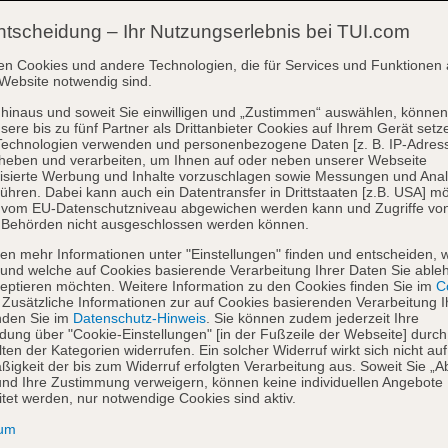
ntscheidung – Ihr Nutzungserlebnis bei TUI.com
en Cookies und andere Technologien, die für Services und Funktionen 
Website notwendig sind.
hinaus und soweit Sie einwilligen und „Zustimmen“ auswählen, können
sere bis zu fünf Partner als Drittanbieter Cookies auf Ihrem Gerät setz
Technologien verwenden und personenbezogene Daten [z. B. IP-Adres
heben und verarbeiten, um Ihnen auf oder neben unserer Webseite
isierte Werbung und Inhalte vorzuschlagen sowie Messungen und Ana
ühren. Dabei kann auch ein Datentransfer in Drittstaaten [z.B. USA] mö
o vom EU-Datenschutzniveau abgewichen werden kann und Zugriffe vo
 Behörden nicht ausgeschlossen werden können.
en mehr Informationen unter "Einstellungen" finden und entscheiden, 
und welche auf Cookies basierende Verarbeitung Ihrer Daten Sie able
eptieren möchten. Weitere Information zu den Cookies finden Sie im
Co
. Zusätzliche Informationen zur auf Cookies basierenden Verarbeitung I
nden Sie im
Datenschutz-Hinweis
. Sie können zudem jederzeit Ihre
dung über "Cookie-Einstellungen" [in der Fußzeile der Webseite] durch
ten der Kategorien widerrufen. Ein solcher Widerruf wirkt sich nicht auf
igkeit der bis zum Widerruf erfolgten Verarbeitung aus. Soweit Sie „A
nd Ihre Zustimmung verweigern, können keine individuellen Angebote
itet werden, nur notwendige Cookies sind aktiv.
sum