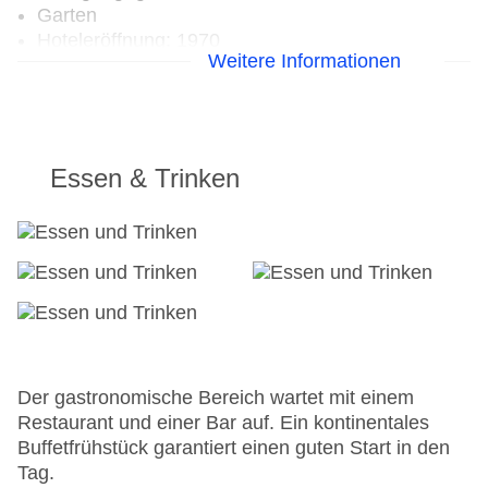
Garten
Hoteleröffnung: 1970
Weitere Informationen
Hotelsafe
WLAN/WiFi im Hotel
Letzte umfassende Renovierung: 2015
Lift
Anzahl der Konferenzräume: 2
Essen & Trinken
Anzahl der Aufzüge: 1
Haustiere
Zimmerservice
Gesamtanzahl der Stockwerke: 5
Gesamtanzahl der Zimmer: 230
Pools:Indoor Pool, Outdoor Pool
Zahlungsarten: American Express, EC Maestro,
Mastercard, Visa
Landeskategorie: 2 Sterne
Der gastronomische Bereich wartet mit einem
Restaurant und einer Bar auf. Ein kontinentales
Buffetfrühstück garantiert einen guten Start in den
Tag.