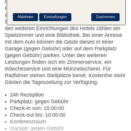
der Unterbringung steht WLAN zur Verfügung.
Hilfestellung bei der Buchung von Ausflügen wird
am Tourdesk geboten. Ein schöner Garten und ein
Ablehnen
Einstellungen
Zustimmen
Spielplatz gehören zum Gelände des Hauses. Zu
den weiteren Einrichtungen des Hotels zählen ein
Spielzimmer und eine Bibliothek. Bei einer Anreise
mit dem Auto können die Gäste dieses in einer
Garage (gegen Gebühr) oder auf dem Parkplatz
(gegen Gebühr) parken. Unter den weiteren
Leistungen finden sich ein Zimmerservice, ein
Wäscheservice und eine Münzwäscherei. Für
Radfahrer stehen Stellplätze bereit. Kostenfrei steht
Gästen die Tageszeitung zur Verfügung.
24h Rezeption
Parkplatz: gegen Gebühr
Check-in von: 15:00:00
Check-out bis: 10:00:00
Konferenzraum
Garage: gegen Gebühr