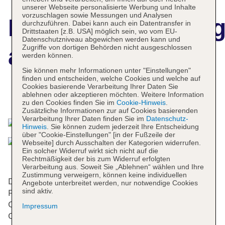
unserer Webseite personalisierte Werbung und Inhalte
vorzuschlagen sowie Messungen und Analysen
Hotelbeschreibun
durchzuführen. Dabei kann auch ein Datentransfer in
Drittstaaten [z.B. USA] möglich sein, wo vom EU-
Datenschutzniveau abgewichen werden kann und
Zugriffe von dortigen Behörden nicht ausgeschlossen
a&o Stuttgart City
werden können.
Sie können mehr Informationen unter "Einstellungen"
finden und entscheiden, welche Cookies und welche auf
Cookies basierende Verarbeitung Ihrer Daten Sie
ablehnen oder akzeptieren möchten. Weitere Information
Das bietet Ihre Unterkunft
zu den Cookies finden Sie im
Cookie-Hinweis
.
Zusätzliche Informationen zur auf Cookies basierenden
Verarbeitung Ihrer Daten finden Sie im
Datenschutz-
Hinweis
. Sie können zudem jederzeit Ihre Entscheidung
über "Cookie-Einstellungen" [in der Fußzeile der
Webseite] durch Ausschalten der Kategorien widerrufen.
Ein solcher Widerruf wirkt sich nicht auf die
Rechtmäßigkeit der bis zum Widerruf erfolgten
Verarbeitung aus. Soweit Sie „Ablehnen“ wählen und Ihre
Zustimmung verweigern, können keine individuellen
Dieses Hotel verfügt über einen Aufzug und eine
Angebote unterbreitet werden, nur notwendige Cookies
sind aktiv.
Rezeption. Die Einrichtung umfasst eine
Gepäckaufbewahrung, einen Safe, einen
Impressum
Geldautomaten und einen Getränkeautomaten. In