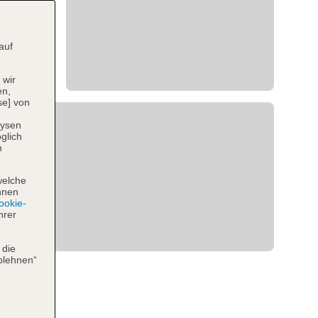
auf
 wir
en,
se] von
lysen
glich
n
welche
hnen
okie-
hrer
 die
blehnen“