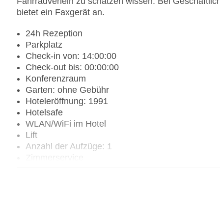
Fahrradverleih zu schätzen wissen. Bei Geschäftlic
bietet ein Faxgerät an.
24h Rezeption
Parkplatz
Check-in von: 14:00:00
Check-out bis: 00:00:00
Konferenzraum
Garten: ohne Gebühr
Hoteleröffnung: 1991
Hotelsafe
WLAN/WiFi im Hotel
Lift
Anzahl der Aufzüge: 1
Zimmerservice
Sonnenterrasse
Gesamtanzahl der Stockwerke: 1
Gesamtanzahl der Zimmer: 32
Pools:Indoor Pool, Outdoor Pool, Sonnenschirme
Zahlungsarten: American Express, EC Maestro, M