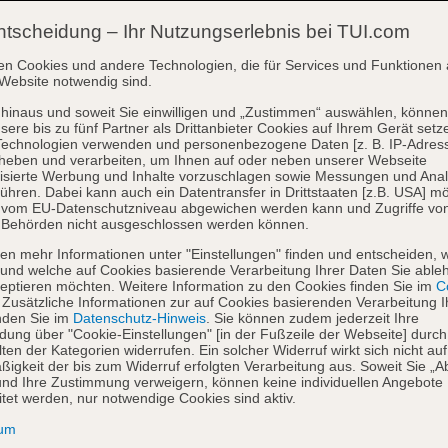
ntscheidung – Ihr Nutzungserlebnis bei TUI.com
en Cookies und andere Technologien, die für Services und Funktionen 
Website notwendig sind.
hinaus und soweit Sie einwilligen und „Zustimmen“ auswählen, können
sere bis zu fünf Partner als Drittanbieter Cookies auf Ihrem Gerät setz
Technologien verwenden und personenbezogene Daten [z. B. IP-Adres
heben und verarbeiten, um Ihnen auf oder neben unserer Webseite
isierte Werbung und Inhalte vorzuschlagen sowie Messungen und Ana
ühren. Dabei kann auch ein Datentransfer in Drittstaaten [z.B. USA] mö
o vom EU-Datenschutzniveau abgewichen werden kann und Zugriffe vo
 Behörden nicht ausgeschlossen werden können.
en mehr Informationen unter "Einstellungen" finden und entscheiden, 
und welche auf Cookies basierende Verarbeitung Ihrer Daten Sie able
eptieren möchten. Weitere Information zu den Cookies finden Sie im
Co
. Zusätzliche Informationen zur auf Cookies basierenden Verarbeitung I
nden Sie im
Datenschutz-Hinweis
. Sie können zudem jederzeit Ihre
dung über "Cookie-Einstellungen" [in der Fußzeile der Webseite] durch
ten der Kategorien widerrufen. Ein solcher Widerruf wirkt sich nicht auf
igkeit der bis zum Widerruf erfolgten Verarbeitung aus. Soweit Sie „A
nd Ihre Zustimmung verweigern, können keine individuellen Angebote
itet werden, nur notwendige Cookies sind aktiv.
sum