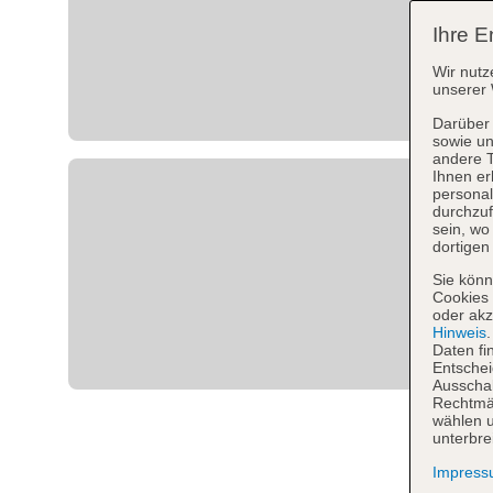
Ihre E
Wir nutz
unserer 
Darüber 
sowie un
andere 
Ihnen er
personal
durchzuf
sein, w
dortigen
Sie könn
Cookies 
oder akz
Hinweis
Daten fi
Entschei
Ausschal
Rechtmäß
wählen u
unterbre
Impres