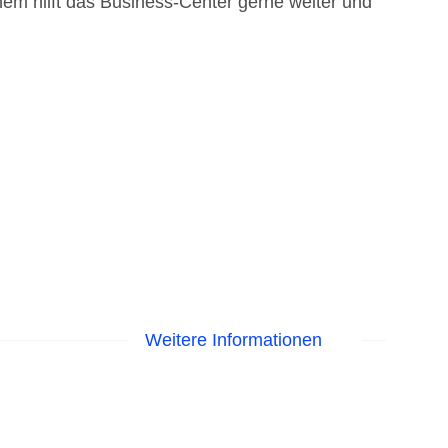
hem hilft das Business-Center gerne weiter und
Weitere Informationen
 am Pool, Liegen am Pool
astercard, Visa