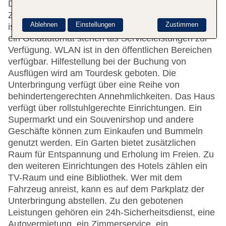
Das Hotel mit einem Aufzug verfügt über 150
Zimmer. Das freundliche Personal an der Rezeption
Ablehnen
Einstellungen
Zustimmen
ist gerne bei allen Fragen behilflich. Ein Safe und
ein Geldautomat stehen als Serviceleistungen zur
Verfügung. WLAN ist in den öffentlichen Bereichen
verfügbar. Hilfestellung bei der Buchung von
Ausflügen wird am Tourdesk geboten. Die
Unterbringung verfügt über eine Reihe von
behindertengerechten Annehmlichkeiten. Das Haus
verfügt über rollstuhlgerechte Einrichtungen. Ein
Supermarkt und ein Souvenirshop und andere
Geschäfte können zum Einkaufen und Bummeln
genutzt werden. Ein Garten bietet zusätzlichen
Raum für Entspannung und Erholung im Freien. Zu
den weiteren Einrichtungen des Hotels zählen ein
TV-Raum und eine Bibliothek. Wer mit dem
Fahrzeug anreist, kann es auf dem Parkplatz der
Unterbringung abstellen. Zu den gebotenen
Leistungen gehören ein 24h-Sicherheitsdienst, eine
Autovermietung, ein Zimmerservice, ein