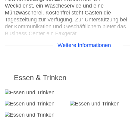
Weckdienst, ein Wäscheservice und eine
Münzwäscherei. Kostenfrei steht Gästen die
Tageszeitung zur Verfügung. Zur Unterstützung bei
der Kommunikation und Geschäftlichem bietet das
Business-Center ein Faxgerät.
Weitere Informationen
24h Rezeption
Parkplatz
Check-in von: 16:00:00
Check-out bis: 12:00:01
Konferenzraum
Essen & Trinken
Garten: ohne Gebühr
Hoteleröffnung: 2015
Hotelsafe
WLAN/WiFi im Hotel
Lift
Minimarkt
Anzahl der Konferenzräume: 1
Anzahl der Aufzüge: 1