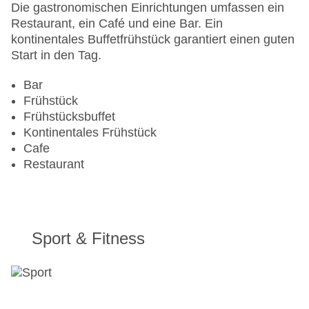
Haustiere: gegen Gebühr
Die gastronomischen Einrichtungen umfassen ein
Zimmerservice
Restaurant, ein Café und eine Bar. Ein
Sonnenterrasse
kontinentales Buffetfrühstück garantiert einen guten
Gesamtanzahl der Zimmer: 150
Start in den Tag.
Pools:Indoor Pool, Outdoor Pool, Sonnenschirme
am Pool, Liegen am Pool
Bar
Zahlungsarten: American Express, Mastercard,
Frühstück
Visa
Frühstücksbuffet
Landeskategorie: 4 Sterne
Kontinentales Frühstück
Cafe
Restaurant
Sport & Fitness