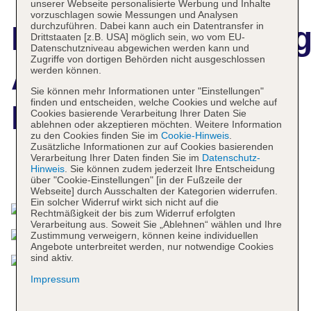
unserer Webseite personalisierte Werbung und Inhalte
vorzuschlagen sowie Messungen und Analysen
durchzuführen. Dabei kann auch ein Datentransfer in
Hotelbeschreibun
Drittstaaten [z.B. USA] möglich sein, wo vom EU-
Datenschutzniveau abgewichen werden kann und
Zugriffe von dortigen Behörden nicht ausgeschlossen
AC Hotel Miami
werden können.
Sie können mehr Informationen unter "Einstellungen"
finden und entscheiden, welche Cookies und welche auf
Beach
Cookies basierende Verarbeitung Ihrer Daten Sie
ablehnen oder akzeptieren möchten. Weitere Information
zu den Cookies finden Sie im
Cookie-Hinweis
.
Zusätzliche Informationen zur auf Cookies basierenden
Verarbeitung Ihrer Daten finden Sie im
Datenschutz-
Hinweis
. Sie können zudem jederzeit Ihre Entscheidung
Das bietet Ihre Unterkunft
über "Cookie-Einstellungen" [in der Fußzeile der
Webseite] durch Ausschalten der Kategorien widerrufen.
Ein solcher Widerruf wirkt sich nicht auf die
Rechtmäßigkeit der bis zum Widerruf erfolgten
Verarbeitung aus. Soweit Sie „Ablehnen“ wählen und Ihre
Zustimmung verweigern, können keine individuellen
Angebote unterbreitet werden, nur notwendige Cookies
sind aktiv.
Impressum