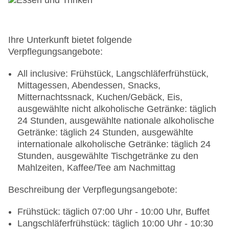
Parkmöglichkeiten: Parkplatz (nach
Verfügbarkeit), bewacht: ohne Gebühr
Tagungseinrichtungen: Konferenzräume: 1,
klimatisierte Tagungsräume
Ihre Unterkunft bietet folgende
Größe des Hotels/Anlage: 24000 qm
Verpflegungsangebote:
Gebäudeanzahl: 2, Etagen: 4, Zimmer: 260,
Ferienhäuser: 0, Nebengebäude: 0,
All inclusive: Frühstück, Langschläferfrühstück,
Appartements: 0, Bungalows: 0
Mittagessen, Abendessen, Snacks,
Landeskategorie: 5 Sterne
Mitternachtssnack, Kuchen/Gebäck, Eis,
ausgewählte nicht alkoholische Getränke: täglich
24 Stunden, ausgewählte nationale alkoholische
Getränke: täglich 24 Stunden, ausgewählte
internationale alkoholische Getränke: täglich 24
Stunden, ausgewählte Tischgetränke zu den
Mahlzeiten, Kaffee/Tee am Nachmittag
Beschreibung der Verpflegungsangebote:
Frühstück: täglich 07:00 Uhr - 10:00 Uhr, Buffet
Langschläferfrühstück: täglich 10:00 Uhr - 10:30