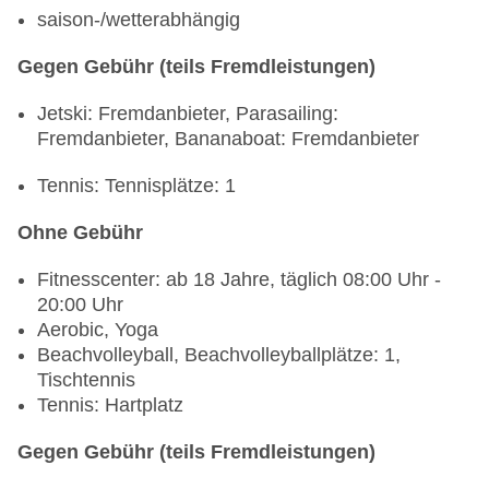
saison-/wetterabhängig
notwendig, ohne Gebühr, Mai - Oktober, 13:00
Uhr - 15:00 Uhr, mit Terrasse, am Strand,
Gegen Gebühr (teils Fremdleistungen)
Kinderhochstuhl
Restaurant „Maison Plage“: Menüwahl, Anfrage &
Jetski: Fremdanbieter, Parasailing:
Reservierung nicht notwendig, ohne Gebühr, Mai
Fremdanbieter, Bananaboat: Fremdanbieter
- Oktober, täglich 08:00 Uhr - 23:00 Uhr,
Kinderhochstuhl, angemessene Kleidung
Tennis: Tennisplätze: 1
erwünscht
Bars & mehr: 4
Ohne Gebühr
Lobbybar „Panora Lobby Bar“: Januar -
Dezember, täglich 24 Stunden
Fitnesscenter: ab 18 Jahre, täglich 08:00 Uhr -
Patisserie „Patisserie“: Januar - Dezember,
20:00 Uhr
täglich 10:00 Uhr - 17:30 Uhr, ohne Gebühr
Aerobic, Yoga
Snack Bar „Maison Plage“: Mai - Oktober, täglich
Beachvolleyball, Beachvolleyballplätze: 1,
08:00 Uhr - 23:00 Uhr, ohne Gebühr
Tischtennis
Poolbar Outdoor „Pool Bar“: April - Oktober,
Tennis: Hartplatz
täglich 10:30 Uhr - 00:00 Uhr
Gegen Gebühr (teils Fremdleistungen)