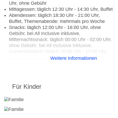
Uhr, ohne Gebühr
Mittagessen: täglich 12:30 Uhr - 14:30 Uhr, Buffet
Abendessen: täglich 18:30 Uhr - 21:00 Uhr,
Buffet, Themenabende: mehrmals pro Woche
Snacks: täglich 12:00 Uhr - 16:00 Uhr, ohne
Gebühr, bei All Inclusive inklusive,
Mitternachtssnack: täglich 00:00 Uhr - 02:00 Uhr,
ohne Gebühr, bei All Inclusive inklusive,
Kuchen/Gebäck: täglich 10:00 Uhr - 17:30 Uhr,
ohne Gebühr, bei All Inclusive inklusive, Eis:
Weitere Informationen
täglich 10:00 Uhr - 17:30 Uhr, ohne Gebühr, bei
All Inclusive inklusive
Getränke: ausgewählte internationale
alkoholische Getränke: täglich 24 Stunden, gegen
Für Kinder
Gebühr
Candlelightdinner: 19:00 Uhr - 21:30 Uhr, Anfrage
& Reservierung notwendig, gegen Gebühr, à la
carte, Menüwahl
Galadinner: Anfrage & Reservierung notwendig,