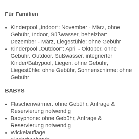
gegen Gebühr, gesetztes Menü
Weihnachtsspecial: Buffet, Silvesterspecial:
Für Familien
Wein/Bier/Softdrinks, Sekt,
Unterhaltungsprogramm, (Live-) Musik und Tanz
Kinderpool „Indoor“: November - März, ohne
Gebühr, Indoor, Süßwasser, beheizbar:
Restaurants: 6
Dezember - März, Liegestühle: ohne Gebühr
Hauptrestaurant „Palmiye Main Restaurant“:
Kinderpool „Outdoor“: April - Oktober, ohne
Küche: international, Diätküche: ohne Gebühr,
Gebühr, Outdoor, Süßwasser, integrierter
Anfrage & Reservierung nicht notwendig,
Kinder/Babypool, Liegen: ohne Gebühr,
glutenfreie Gerichte, vegetarische Gerichte: ohne
Liegestühle: ohne Gebühr, Sonnenschirme: ohne
Gebühr, Anfrage & Reservierung nicht notwendig,
Gebühr
vegane Gerichte: ohne Gebühr, Anfrage &
Reservierung nicht notwendig, Buffet,
BABYS
Showcooking, Anfrage & Reservierung nicht
notwendig, November - April, täglich 18:30 Uhr -
Flaschenwärmer: ohne Gebühr, Anfrage &
21:00 Uhr, klimatisierbar, mit Terrasse,
Reservierung notwendig
Kinderhochstuhl, angemessene Kleidung
Babyphone: ohne Gebühr, Anfrage &
erwünscht
Reservierung notwendig
Spezialitätenrestaurant „Safran International A la
Wickelauflage
Carte“: Küche: international, à la carte,