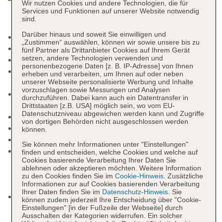
Wir nutzen Cookies und andere Technologien, die für
Services und Funktionen auf unserer Website notwendig
sind.
Darüber hinaus und soweit Sie einwilligen und
Raucherbereich
„Zustimmen“ auswählen, können wir sowie unsere bis zu
Check-in Zeit ab 14:00 Uhr
fünf Partner als Drittanbieter Cookies auf Ihrem Gerät
setzen, andere Technologien verwenden und
Check-out Zeit bis 12:00 Uhr
personenbezogene Daten [z. B. IP-Adresse] von Ihnen
Rezeption: 24 Stunden, Sprachen: deutsch,
erheben und verarbeiten, um Ihnen auf oder neben
englisch, türkisch
unserer Webseite personalisierte Werbung und Inhalte
vorzuschlagen sowie Messungen und Analysen
Gästebetreuung: Sprachen: deutsch, englisch,
durchzuführen. Dabei kann auch ein Datentransfer in
türkisch
Drittstaaten [z.B. USA] möglich sein, wo vom EU-
Datenschutzniveau abgewichen werden kann und Zugriffe
Lift
von dortigen Behörden nicht ausgeschlossen werden
Gartenanlage, Sonnenterrasse
können.
Pools: 4
Sie können mehr Informationen unter "Einstellungen"
Pool „Outdoor“: April - Oktober, ohne Gebühr,
finden und entscheiden, welche Cookies und welche auf
Cookies basierende Verarbeitung Ihrer Daten Sie
Outdoor, Süßwasser, Liegen: ohne Gebühr,
ablehnen oder akzeptieren möchten. Weitere Information
Liegestühle: ohne Gebühr, Sonnenschirme: ohne
zu den Cookies finden Sie im
Cookie-Hinweis
. Zusätzliche
Informationen zur auf Cookies basierenden Verarbeitung
Gebühr
Ihrer Daten finden Sie im
Datenschutz-Hinweis
. Sie
Pool „Indoor“: November - März, ohne Gebühr,
können zudem jederzeit Ihre Entscheidung über "Cookie-
Indoor, Süßwasser, beheizbar: Dezember - März,
Einstellungen" [in der Fußzeile der Webseite] durch
Ausschalten der Kategorien widerrufen. Ein solcher
Liegestühle: ohne Gebühr