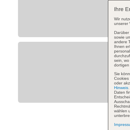
Ihre E
Wir nutz
unserer 
Darüber 
sowie un
andere 
Ihnen er
personal
durchzuf
sein, w
dortigen
Sie könn
Cookies 
oder akz
Hinweis
Daten fi
Entschei
Ausschal
Rechtmäß
wählen u
unterbre
Impres