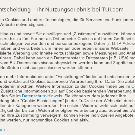
ntscheidung – Ihr Nutzungserlebnis bei TUI.com
en Cookies und andere Technologien, die für Services und Funktionen 
Website notwendig sind.
hinaus und soweit Sie einwilligen und „Zustimmen“ auswählen, können
sere bis zu fünf Partner als Drittanbieter Cookies auf Ihrem Gerät setz
Technologien verwenden und personenbezogene Daten [z. B. IP-Adres
heben und verarbeiten, um Ihnen auf oder neben unserer Webseite
isierte Werbung und Inhalte vorzuschlagen sowie Messungen und Ana
ühren. Dabei kann auch ein Datentransfer in Drittstaaten [z.B. USA] mö
o vom EU-Datenschutzniveau abgewichen werden kann und Zugriffe vo
 Behörden nicht ausgeschlossen werden können.
en mehr Informationen unter "Einstellungen" finden und entscheiden, 
und welche auf Cookies basierende Verarbeitung Ihrer Daten Sie able
eptieren möchten. Weitere Information zu den Cookies finden Sie im
Co
. Zusätzliche Informationen zur auf Cookies basierenden Verarbeitung I
nden Sie im
Datenschutz-Hinweis
. Sie können zudem jederzeit Ihre
dung über "Cookie-Einstellungen" [in der Fußzeile der Webseite] durch
ten der Kategorien widerrufen. Ein solcher Widerruf wirkt sich nicht auf
igkeit der bis zum Widerruf erfolgten Verarbeitung aus. Soweit Sie „A
nd Ihre Zustimmung verweigern, können keine individuellen Angebote
itet werden, nur notwendige Cookies sind aktiv.
sum