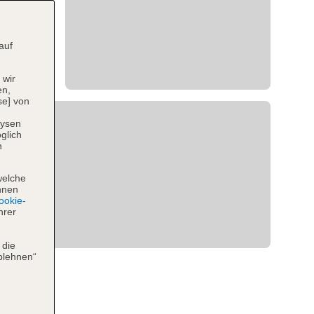
auf
 wir
en,
se] von
lysen
glich
n
welche
hnen
okie-
hrer
 die
blehnen“