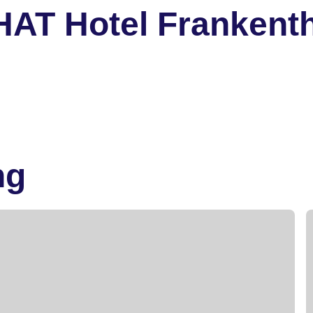
T Hotel Frankentha
ng