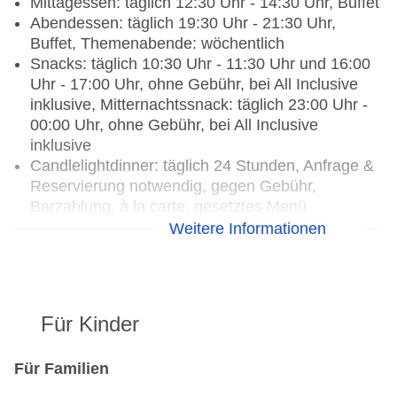
Mittagessen: täglich 12:30 Uhr - 14:30 Uhr, Buffet
Abendessen: täglich 19:30 Uhr - 21:30 Uhr,
Buffet, Themenabende: wöchentlich
Snacks: täglich 10:30 Uhr - 11:30 Uhr und 16:00
Uhr - 17:00 Uhr, ohne Gebühr, bei All Inclusive
inklusive, Mitternachtssnack: täglich 23:00 Uhr -
00:00 Uhr, ohne Gebühr, bei All Inclusive
inklusive
Candlelightdinner: täglich 24 Stunden, Anfrage &
Reservierung notwendig, gegen Gebühr,
Barzahlung, à la carte, gesetztes Menü
Weitere Informationen
Restaurants: 4
Restaurant „Sufura“: Küche: indisch,
Babynahrung: ohne Gebühr, bei All Inclusive
inklusive, Anfrage notwendig, Reservierung nicht
Für Kinder
notwendig, glutenfreie Gerichte: ohne Gebühr,
Anfrage & Reservierung notwendig, lactosefreie
Gerichte: ohne Gebühr, Anfrage & Reservierung
Für Familien
notwendig, vegetarische Gerichte: ohne Gebühr,