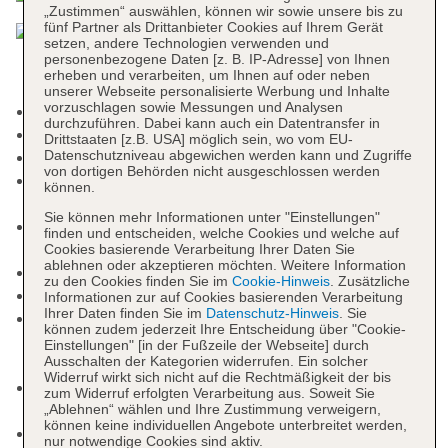
„Zustimmen“ auswählen, können wir sowie unsere bis zu
fünf Partner als Drittanbieter Cookies auf Ihrem Gerät
setzen, andere Technologien verwenden und
personenbezogene Daten [z. B. IP-Adresse] von Ihnen
erheben und verarbeiten, um Ihnen auf oder neben
unserer Webseite personalisierte Werbung und Inhalte
vorzuschlagen sowie Messungen und Analysen
Check-in Zeit ab 14:00 Uhr
durchzuführen. Dabei kann auch ein Datentransfer in
Check-out Zeit bis 12:00 Uhr
Drittstaaten [z.B. USA] möglich sein, wo vom EU-
Datenschutzniveau abgewichen werden kann und Zugriffe
Letzte Komplettrenovierung: 2016
von dortigen Behörden nicht ausgeschlossen werden
Rezeption: täglich 24 Stunden, Sprachen:
können.
deutsch, englisch, russisch
Sie können mehr Informationen unter "Einstellungen"
Gästebetreuung: Sprachen: deutsch, englisch,
finden und entscheiden, welche Cookies und welche auf
italienisch
Cookies basierende Verarbeitung Ihrer Daten Sie
ablehnen oder akzeptieren möchten. Weitere Information
Gartenanlage
zu den Cookies finden Sie im
Cookie-Hinweis
. Zusätzliche
Pools: 1
Informationen zur auf Cookies basierenden Verarbeitung
Ihrer Daten finden Sie im
Datenschutz-Hinweis
. Sie
Pool „Main Pool“: Januar - Dezember, ohne
können zudem jederzeit Ihre Entscheidung über "Cookie-
Gebühr, Outdoor, Süßwasser, Liegestühle: ohne
Einstellungen" [in der Fußzeile der Webseite] durch
Ausschalten der Kategorien widerrufen. Ein solcher
Gebühr
Widerruf wirkt sich nicht auf die Rechtmäßigkeit der bis
Whirlpool: Januar - Dezember, ohne Gebühr,
zum Widerruf erfolgten Verarbeitung aus. Soweit Sie
beheizbar, im Wellnessbereich
„Ablehnen“ wählen und Ihre Zustimmung verweigern,
können keine individuellen Angebote unterbreitet werden,
Badetücher: ohne Gebühr
nur notwendige Cookies sind aktiv.