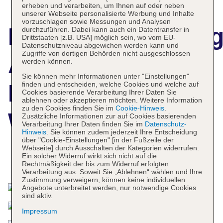
erheben und verarbeiten, um Ihnen auf oder neben
unserer Webseite personalisierte Werbung und Inhalte
vorzuschlagen sowie Messungen und Analysen
Hotelbeschreibun
durchzuführen. Dabei kann auch ein Datentransfer in
Drittstaaten [z.B. USA] möglich sein, wo vom EU-
Datenschutzniveau abgewichen werden kann und
Zugriffe von dortigen Behörden nicht ausgeschlossen
Adina Apartment
werden können.
Sie können mehr Informationen unter "Einstellungen"
finden und entscheiden, welche Cookies und welche auf
Hotel Darwin
Cookies basierende Verarbeitung Ihrer Daten Sie
ablehnen oder akzeptieren möchten. Weitere Information
zu den Cookies finden Sie im
Cookie-Hinweis
.
Waterfront
Zusätzliche Informationen zur auf Cookies basierenden
Verarbeitung Ihrer Daten finden Sie im
Datenschutz-
Hinweis
. Sie können zudem jederzeit Ihre Entscheidung
über "Cookie-Einstellungen" [in der Fußzeile der
Webseite] durch Ausschalten der Kategorien widerrufen.
Ein solcher Widerruf wirkt sich nicht auf die
Das bietet Ihre Unterkunft
Rechtmäßigkeit der bis zum Widerruf erfolgten
Verarbeitung aus. Soweit Sie „Ablehnen“ wählen und Ihre
Zustimmung verweigern, können keine individuellen
Angebote unterbreitet werden, nur notwendige Cookies
sind aktiv.
Impressum