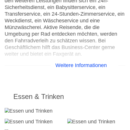
den weiteren Leistungen finden sich ein 24h-
Sicherheitsdienst, ein Babysitterservice, ein
Transferservice, ein 24-Stunden-Zimmerservice, ein
Weckdienst, ein Wäscheservice und eine
Münzwäscherei. Aktive Reisende, die die
Umgebung per Rad entdecken möchten, werden
den Fahrradverleih zu schätzen wissen. Bei
Geschäftlichem hilft das Business-Center gerne
weiter und bietet ein Faxgerät an.
Weitere Informationen
24h Rezeption
Parkplatz
Check-in von: 15:00:00
Check-out bis: 11:00:00
Konferenzraum
Essen & Trinken
Garage
Hotelsafe
WLAN/WiFi im Hotel
Lift
Anzahl der Konferenzräume: 1