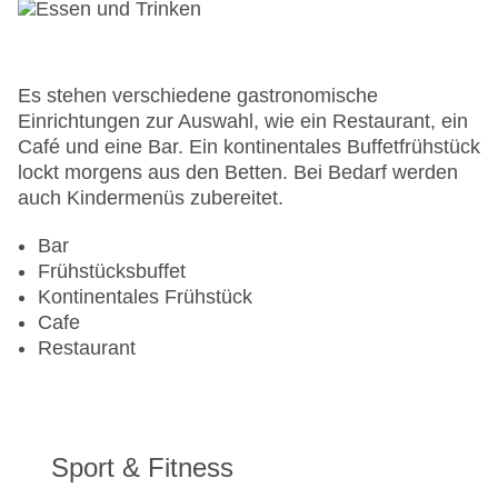
Anzahl der Aufzüge: 1
Zimmerservice
Sonnenterrasse
Gesamtanzahl der Zimmer: 121
Es stehen verschiedene gastronomische
Pools:Outdoor Pool, Sonnenschirme am Pool,
Einrichtungen zur Auswahl, wie ein Restaurant, ein
Liegen am Pool
Café und eine Bar. Ein kontinentales Buffetfrühstück
Zahlungsarten: American Express, Diners Club,
lockt morgens aus den Betten. Bei Bedarf werden
Mastercard, Visa
auch Kindermenüs zubereitet.
Landeskategorie: 4 Sterne
Bar
Frühstücksbuffet
Kontinentales Frühstück
Cafe
Restaurant
Sport & Fitness