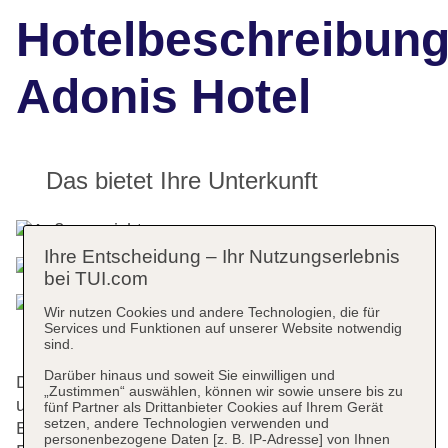
Hotelbeschreibun
Adonis Hotel
Das bietet Ihre Unterkunft
Ihre Entscheidung – Ihr Nutzungserlebnis
bei TUI.com
Wir nutzen Cookies und andere Technologien, die für
Services und Funktionen auf unserer Website notwendig
sind.
Darüber hinaus und soweit Sie einwilligen und
Die 20 Junior-Suiten, die 19 Studios, die 2 Einzel-
„Zustimmen“ auswählen, können wir sowie unsere bis zu
und die 184 Doppelzimmer verteilen sich auf 13
fünf Partner als Drittanbieter Cookies auf Ihrem Gerät
setzen, andere Technologien verwenden und
Etagen und sind über einen Aufzug erreichbar.
personenbezogene Daten [z. B. IP-Adresse] von Ihnen