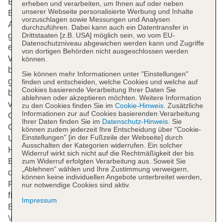
Englischsprachiges Personal an der Rezeption im
erheben und verarbeiten, um Ihnen auf oder neben
unserer Webseite personalisierte Werbung und Inhalte
Empfangsbereich steht zur Seite beim Ein- und
vorzuschlagen sowie Messungen und Analysen
Auschecken. Zu den Einrichtungen des Hotels
durchzuführen. Dabei kann auch ein Datentransfer in
gehören eine Gepäckaufbewahrung, ein Safe und
Drittstaaten [z.B. USA] möglich sein, wo vom EU-
Datenschutzniveau abgewichen werden kann und Zugriffe
eine Wechselstube. In der Unterbringung steht
von dortigen Behörden nicht ausgeschlossen werden
WLAN gegen Gebühr zur Verfügung. Hilfestellung
können.
bei der Buchung von Ausflügen wird am Tourdesk
Sie können mehr Informationen unter "Einstellungen"
geboten. Das Haus verfügt über eine Reihe von
finden und entscheiden, welche Cookies und welche auf
Cookies basierende Verarbeitung Ihrer Daten Sie
behindertengerechten Annehmlichkeiten. Das Hotel
ablehnen oder akzeptieren möchten. Weitere Information
verfügt über rollstuhlgerechte Einrichtungen.
zu den Cookies finden Sie im
Cookie-Hinweis
. Zusätzliche
Informationen zur auf Cookies basierenden Verarbeitung
Geschäfte sind ebenfalls vorhanden. Ein schöner
Ihrer Daten finden Sie im
Datenschutz-Hinweis
. Sie
Garten und ein Spielplatz gehören zum Gelände der
können zudem jederzeit Ihre Entscheidung über "Cookie-
Einstellungen" [in der Fußzeile der Webseite] durch
Unterbringung. Zu den weiteren Einrichtungen des
Ausschalten der Kategorien widerrufen. Ein solcher
Hauses zählen ein TV-Raum und ein Spielzimmer.
Widerruf wirkt sich nicht auf die Rechtmäßigkeit der bis
Bei einer Anreise mit dem Auto können die Gäste
zum Widerruf erfolgten Verarbeitung aus. Soweit Sie
„Ablehnen“ wählen und Ihre Zustimmung verweigern,
dieses in einer Garage (ohne Gebühr) oder auf dem
können keine individuellen Angebote unterbreitet werden,
Parkplatz parken. Unter den weiteren Leistungen
nur notwendige Cookies sind aktiv.
finden sich eine Kinderbetreuung, medizinische
Impressum
Betreuung, ein kostenpflichtiger Zimmerservice, ein
Weckdienst, ein Wäscheservice und ein Friseur.