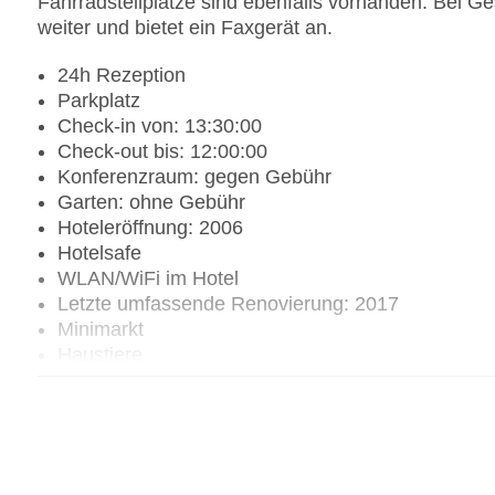
Fahrradstellplätze sind ebenfalls vorhanden. Bei Ge
weiter und bietet ein Faxgerät an.
24h Rezeption
Parkplatz
Check-in von: 13:30:00
Check-out bis: 12:00:00
Konferenzraum: gegen Gebühr
Garten: ohne Gebühr
Hoteleröffnung: 2006
Hotelsafe
WLAN/WiFi im Hotel
Letzte umfassende Renovierung: 2017
Minimarkt
Haustiere
Zimmerservice
Sonnenterrasse
Gesamtanzahl der Stockwerke: 1
Gesamtanzahl der Zimmer: 71
Pools:Kinderbecken, Outdoor Pool, Sonnenschir