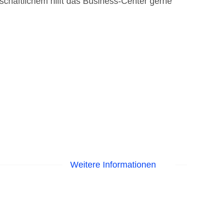
schäftlichem hilft das Business-Center gerne
Weitere Informationen
me am Pool, Liegen am Pool, Wasserrutsche