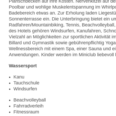
Planschbecken auf ihre Kosten. Nervenkitzel auf de
Poolbar und wohlige Muskelentspannung im Whirlpoo
Badebereich etwas an. Zur Erholung laden Liegest
Sonnenterrasse ein. Die Unterbringung bietet ein 
Radfahren/Mountainbiking, Tennis, Beachvolleybal
des Hotels gehören Windsurfen, Kanufahren, Schno
Vielzahl an Möglichkeiten zur sportlichen Aktivität i
Billard und Gymnastik sowie gebührenpflichtig Yoga
Wellnessbereich mit einem Spa, einer Sauna und e
Anwendungen. Kinder werden im Miniclub liebevoll 
Wassersport
Kanu
Tauchschule
Windsurfen
Beachvolleyball
Fahrradverleih
Fitnessraum