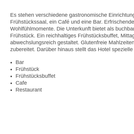
Zahlungsarten: American Express, Diners Club, 
Landeskategorie: 3 Sterne
Es stehen verschiedene gastronomische Einrichtung
Frühstückssaal, ein Café und eine Bar. Erfrischende
Wohlfühlmomente. Die Unterkunft bietet als buchba
Frühstück. Ein reichhaltiges Frühstücksbuffet, Mit
abwechslungsreich gestaltet. Glutenfreie Mahlzei
zubereitet. Darüber hinaus stellt das Hotel speziell
Bar
Frühstück
Frühstücksbuffet
Cafe
Restaurant