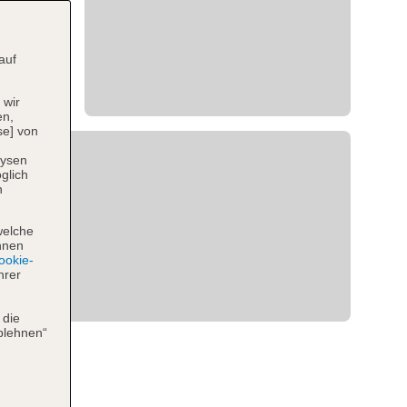
auf
 wir
en,
se] von
lysen
glich
n
welche
hnen
okie-
hrer
 die
blehnen“