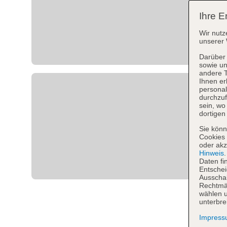
Ihre E
Wir nutz
unserer 
Darüber 
sowie un
andere 
Ihnen er
personal
durchzuf
sein, w
dortigen
Sie könn
Cookies 
oder akz
Hinweis
Daten fi
Entschei
Ausschal
Rechtmäß
wählen u
unterbre
Impres