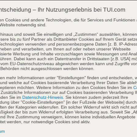
ntscheidung – Ihr Nutzungserlebnis bei TUI.com
en Cookies und andere Technologien, die für Services und Funktionen 
Website notwendig sind.
hinaus und soweit Sie einwilligen und „Zustimmen“ auswählen, können
sere bis zu fünf Partner als Drittanbieter Cookies auf Ihrem Gerät setz
Technologien verwenden und personenbezogene Daten [z. B. IP-Adres
heben und verarbeiten, um Ihnen auf oder neben unserer Webseite
isierte Werbung und Inhalte vorzuschlagen sowie Messungen und Ana
ühren. Dabei kann auch ein Datentransfer in Drittstaaten [z.B. USA] mö
o vom EU-Datenschutzniveau abgewichen werden kann und Zugriffe vo
 Behörden nicht ausgeschlossen werden können.
en mehr Informationen unter "Einstellungen" finden und entscheiden, 
und welche auf Cookies basierende Verarbeitung Ihrer Daten Sie able
eptieren möchten. Weitere Information zu den Cookies finden Sie im
Co
. Zusätzliche Informationen zur auf Cookies basierenden Verarbeitung I
nden Sie im
Datenschutz-Hinweis
. Sie können zudem jederzeit Ihre
dung über "Cookie-Einstellungen" [in der Fußzeile der Webseite] durch
ten der Kategorien widerrufen. Ein solcher Widerruf wirkt sich nicht auf
igkeit der bis zum Widerruf erfolgten Verarbeitung aus. Soweit Sie „A
nd Ihre Zustimmung verweigern, können keine individuellen Angebote
itet werden, nur notwendige Cookies sind aktiv.
sum