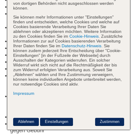
von dortigen Behörden nicht ausgeschlossen werden
Check-out Zeit bis 11:00 Uhr
können.
Early Check-in: gegen Gebühr, Anfrage &
Sie können mehr Informationen unter "Einstellungen"
Reservierung notwendig
finden und entscheiden, welche Cookies und welche auf
Cookies basierende Verarbeitung Ihrer Daten Sie
Late Check-out: gegen Gebühr, Anfrage &
ablehnen oder akzeptieren möchten. Weitere Information
Reservierung notwendig
zu den Cookies finden Sie im
Cookie-Hinweis
. Zusätzliche
Hoteleröffnung: 1999
Informationen zur auf Cookies basierenden Verarbeitung
Ihrer Daten finden Sie im
Datenschutz-Hinweis
. Sie
Letzte Komplettrenovierung: 2021
können zudem jederzeit Ihre Entscheidung über "Cookie-
Rezeption, Hotelsafe
Einstellungen" [in der Fußzeile der Webseite] durch
Ausschalten der Kategorien widerrufen. Ein solcher
Gartenanlage, Sonnenterrasse
Widerruf wirkt sich nicht auf die Rechtmäßigkeit der bis
Pools: 2
zum Widerruf erfolgten Verarbeitung aus. Soweit Sie
„Ablehnen“ wählen und Ihre Zustimmung verweigern,
Pool „Pool 1“: Mai - Oktober, Outdoor,
können keine individuellen Angebote unterbreitet werden,
Süßwasser, integrierter Kinder/Babypool,
nur notwendige Cookies sind aktiv.
Daybeds, Liegen, Liegestühle
Impressum
Pool „Pool 2“: Mai - Oktober, Outdoor,
Süßwasser, integrierter Kinder/Babypool, Liegen,
Liegestühle
Badetücher: gegen Gebühr
Ablehnen
Einstellungen
Zustimmen
Internet: WLAN/WiFi, im öffentlichen Bereich:
gegen Gebühr