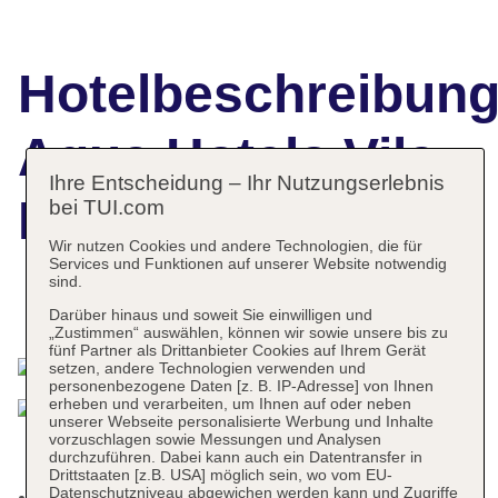
Hotelbeschreibun
Agua Hotels Vila
Ihre Entscheidung – Ihr Nutzungserlebnis
Branca
bei TUI.com
Wir nutzen Cookies und andere Technologien, die für
Services und Funktionen auf unserer Website notwendig
sind.
Das bietet Ihre Unterkunft
Darüber hinaus und soweit Sie einwilligen und
„Zustimmen“ auswählen, können wir sowie unsere bis zu
fünf Partner als Drittanbieter Cookies auf Ihrem Gerät
setzen, andere Technologien verwenden und
personenbezogene Daten [z. B. IP-Adresse] von Ihnen
erheben und verarbeiten, um Ihnen auf oder neben
unserer Webseite personalisierte Werbung und Inhalte
vorzuschlagen sowie Messungen und Analysen
durchzuführen. Dabei kann auch ein Datentransfer in
Drittstaaten [z.B. USA] möglich sein, wo vom EU-
Datenschutzniveau abgewichen werden kann und Zugriffe
Check-in Zeit ab 16:00 Uhr