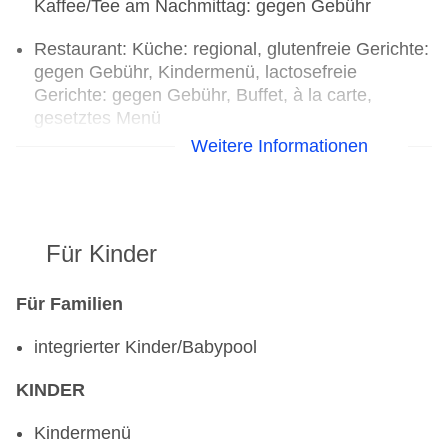
Kaffee/Tee am Nachmittag: gegen Gebühr
Restaurant: Küche: regional, glutenfreie Gerichte:
gegen Gebühr, Kindermenü, lactosefreie
Gerichte: gegen Gebühr, Buffet, à la carte,
gesetztes Menü
Bars & mehr: 2
Weitere Informationen
Poolbar Outdoor „Pool Bar“: Juni - September;
wetterabhängig, täglich 11:30 Uhr - 18:30 Uhr
Café: April - Oktober, täglich 08:30 Uhr - 22:00
Uhr
Für Kinder
Für Familien
integrierter Kinder/Babypool
KINDER
Kindermenü