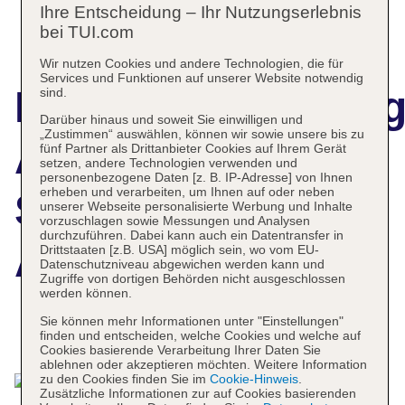
Ihre Entscheidung – Ihr Nutzungserlebnis
bei TUI.com
Wir nutzen Cookies und andere Technologien, die für
Services und Funktionen auf unserer Website notwendig
Hotelbeschreibun
sind.
Darüber hinaus und soweit Sie einwilligen und
„Zustimmen“ auswählen, können wir sowie unsere bis zu
Al Baleed Resort
fünf Partner als Drittanbieter Cookies auf Ihrem Gerät
setzen, andere Technologien verwenden und
personenbezogene Daten [z. B. IP-Adresse] von Ihnen
erheben und verarbeiten, um Ihnen auf oder neben
Salalah by
unserer Webseite personalisierte Werbung und Inhalte
vorzuschlagen sowie Messungen und Analysen
durchzuführen. Dabei kann auch ein Datentransfer in
Anantara
Drittstaaten [z.B. USA] möglich sein, wo vom EU-
Datenschutzniveau abgewichen werden kann und
Zugriffe von dortigen Behörden nicht ausgeschlossen
werden können.
Sie können mehr Informationen unter "Einstellungen"
Das bietet Ihre Unterkunft
finden und entscheiden, welche Cookies und welche auf
Cookies basierende Verarbeitung Ihrer Daten Sie
ablehnen oder akzeptieren möchten. Weitere Information
zu den Cookies finden Sie im
Cookie-Hinweis
.
Zusätzliche Informationen zur auf Cookies basierenden