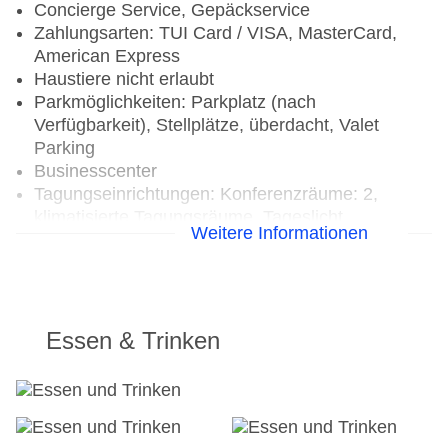
Concierge Service, Gepäckservice
Zahlungsarten: TUI Card / VISA, MasterCard,
American Express
Haustiere nicht erlaubt
Parkmöglichkeiten: Parkplatz (nach
Verfügbarkeit), Stellplätze, überdacht, Valet
Parking
Businesscenter
Tagungseinrichtungen: Konferenzräume: 2,
klimatisierte Tagungsräume, Tageslicht,
Weitere Informationen
Tagungsequipment, Coffee Breaks
Gebäudeanzahl: 1, Etagen: 2, Zimmer: 40, Villen:
96
Landeskategorie: 5 Sterne
Essen & Trinken