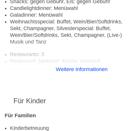
Snacks: gegen Gebühr, Eis: gegen Gebühr
Candlelightdinner: Menüwahl
Galadinner: Menüwahl
Weihnachtsspecial: Buffet, Wein/Bier/Softdrinks,
Sekt, Champagner, Silvesterspecial: Buffet,
Wein/Bier/Softdrinks, Sekt, Champagner, (Live-)
Musik und Tanz
Restaurants: 3
Restaurant „Mekong“: Küche: asiatisch,
chinesisch, thailändisch, vietnamesisch,
Weitere Informationen
Fisch/Meeresfrüchte, Sushi, Kindermenü, à la
carte, Anfrage & Reservierung notwendig, gegen
Gebühr, täglich 18:00 Uhr - 23:00 Uhr,
klimatisierbar, mit Terrasse, angemessene
Für Kinder
Kleidung erwünscht
Restaurant „Sakalan“: Küche: international,
Kindermenü, Buffet, à la carte, gegen Gebühr,
Für Familien
täglich 07:00 Uhr - 11:00 Uhr, 12:30 Uhr - 15:00
Kinderbetreuung
Uhr und 18:30 Uhr - 22:30 Uhr, klimatisierbar, mit