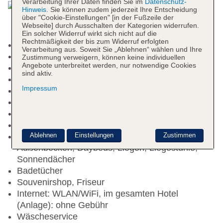
Verarbeitung Ihrer Daten finden Sie im
Datenschutz-
Hinweis
. Sie können zudem jederzeit Ihre Entscheidung
über "Cookie-Einstellungen" [in der Fußzeile der
Webseite] durch Ausschalten der Kategorien widerrufen.
Ein solcher Widerruf wirkt sich nicht auf die
Rechtmäßigkeit der bis zum Widerruf erfolgten
Check-in Zeit ab 15:00 Uhr
Verarbeitung aus. Soweit Sie „Ablehnen“ wählen und Ihre
Check-out Zeit bis 12:00 Uhr
Zustimmung verweigern, können keine individuellen
Angebote unterbreitet werden, nur notwendige Cookies
Hoteleröffnung: 2016
sind aktiv.
Letzte Komplettrenovierung: 2016
Impressum
Rezeption, Geldwechsel möglich, Hotelsafe
Gästebetreuung
Lift
Geldautomat in der Unterkunft
Ablehnen
Einstellungen
Zustimmen
Infinitypool „Infinity pool“: Outdoor, beheizbar, mit
Außenbecken, Daybeds, Liegen, Liegestühle,
Sonnendächer
Badetücher
Souvenirshop, Friseur
Internet: WLAN/WiFi, im gesamten Hotel
(Anlage): ohne Gebühr
Wäscheservice