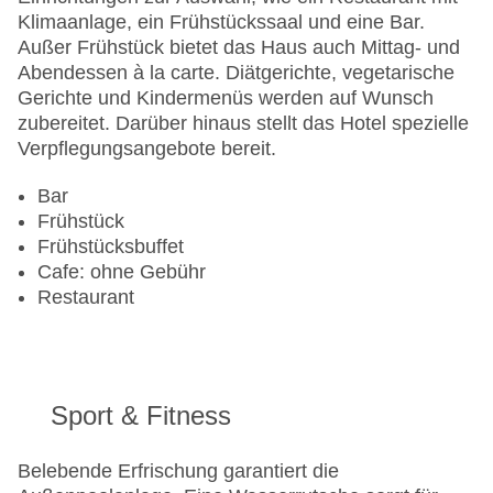
Letzte umfassende Renovierung: 2007
Klimaanlage, ein Frühstückssaal und eine Bar.
Lift
Außer Frühstück bietet das Haus auch Mittag- und
Anzahl der Konferenzräume: 1
Abendessen à la carte. Diätgerichte, vegetarische
Anzahl der Aufzüge: 1
Gerichte und Kindermenüs werden auf Wunsch
Haustiere
zubereitet. Darüber hinaus stellt das Hotel spezielle
Zimmerservice
Verpflegungsangebote bereit.
Sonnenterrasse
Gesamtanzahl der Stockwerke: 4
Bar
Gesamtanzahl der Zimmer: 60
Frühstück
Pools:Outdoor Pool, Liegen am Pool,
Frühstücksbuffet
Wasserrutsche
Cafe: ohne Gebühr
Zahlungsarten: American Express, Diners Club,
Restaurant
Mastercard, Visa
Landeskategorie: 4 Sterne
Sport & Fitness
Belebende Erfrischung garantiert die