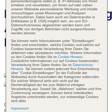
personenbezogene Daten [z. B. IP-Adresse] von Ihnen
erheben und verarbeiten, um Ihnen auf oder neben
unserer Webseite personalisierte Werbung und Inhalte
Hotelbeschreibun
vorzuschlagen sowie Messungen und Analysen
durchzuführen. Dabei kann auch ein Datentransfer in
Drittstaaten [z.B. USA] möglich sein, wo vom EU-
Albergo Quattro
Datenschutzniveau abgewichen werden kann und
Zugriffe von dortigen Behörden nicht ausgeschlossen
werden können.
Fontane
Sie können mehr Informationen unter "Einstellungen"
finden und entscheiden, welche Cookies und welche auf
Cookies basierende Verarbeitung Ihrer Daten Sie
ablehnen oder akzeptieren möchten. Weitere Information
zu den Cookies finden Sie im
Cookie-Hinweis
.
Zusätzliche Informationen zur auf Cookies basierenden
Das bietet Ihre Unterkunft
Verarbeitung Ihrer Daten finden Sie im
Datenschutz-
Hinweis
. Sie können zudem jederzeit Ihre Entscheidung
über "Cookie-Einstellungen" [in der Fußzeile der
Webseite] durch Ausschalten der Kategorien widerrufen.
Ein solcher Widerruf wirkt sich nicht auf die
Rechtmäßigkeit der bis zum Widerruf erfolgten
Verarbeitung aus. Soweit Sie „Ablehnen“ wählen und Ihre
Zustimmung verweigern, können keine individuellen
Angebote unterbreitet werden, nur notwendige Cookies
sind aktiv.
Das Hotel de Charme wurde im Jahr 1575 gebaut.
Impressum
In einem 4-stöckigen Haupthaus und einem 3-