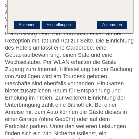
stöckigen Nebengebäude stehen den Gästen 4
Apartments, 4 Einzel- und 52 Doppelzimmer zur
Verfügung. Rund um die Uhr steht den Gästen
Ablehnen
Einstellungen
Zustimmen
mehrsprachiges Personal (Englisch, Deutsch,
Französisch) beim Ein- und Auschecken an der
Rezeption mit Tat und Rat zur Seite. Die Einrichtung
des Hotels umfasst eine Garderobe, eine
Gepäckaufbewahrung, einen Safe und eine
Wechselstube. Per WLAN erhalten die Gäste
Zugang zum Internet. Hilfestellung bei der Buchung
von Ausflügen wird am Tourdesk geboten.
Geschäfte sind ebenfalls vorhanden. Ein Garten
bietet zusätzlichen Raum für Entspannung und
Erholung im Freien. Zur weiteren Einrichtung der
Unterbringung zählt eine Bibliothek. Bei einer
Anreise mit dem Auto können die Gäste dieses in
einer Garage (ohne Gebühr) oder auf dem
Parkplatz parken. Unter den weiteren Leistungen
finden sich ein 24h-Sicherheitsdienst, ein