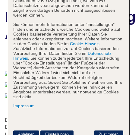
Drittstaaten [z.B. USA] möglich sein, wo vom EU-
Datenschutzniveau abgewichen werden kann und
Zugriffe von dortigen Behörden nicht ausgeschlossen
Hotelbeschreibun
werden können.
Sie können mehr Informationen unter "Einstellungen"
Alcomar
finden und entscheiden, welche Cookies und welche auf
Cookies basierende Verarbeitung Ihrer Daten Sie
ablehnen oder akzeptieren möchten. Weitere Information
zu den Cookies finden Sie im
Cookie-Hinweis
.
Zusätzliche Informationen zur auf Cookies basierenden
Verarbeitung Ihrer Daten finden Sie im
Datenschutz-
Das bietet Ihre Unterkunft
Hinweis
. Sie können zudem jederzeit Ihre Entscheidung
über "Cookie-Einstellungen" [in der Fußzeile der
Webseite] durch Ausschalten der Kategorien widerrufen.
Ein solcher Widerruf wirkt sich nicht auf die
Rechtmäßigkeit der bis zum Widerruf erfolgten
Verarbeitung aus. Soweit Sie „Ablehnen“ wählen und Ihre
Zustimmung verweigern, können keine individuellen
Angebote unterbreitet werden, nur notwendige Cookies
sind aktiv.
Impressum
Die 45 Zimmer, die Suiten, die 4 Einzel- und die 40
Doppelzimmer verteilen sich auf 7 Etagen und sind
über einen Aufzug erreichbar. Rund um die Uhr
Ablehnen
Einstellungen
Zustimmen