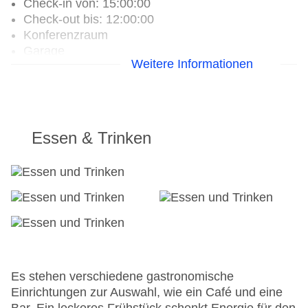
Check-in von: 15:00:00
Check-out bis: 12:00:00
Konferenzraum
Garage
Weitere Informationen
Hoteleröffnung: 1990
Hotelsafe
WLAN/WiFi im Hotel
Letzte umfassende Renovierung: 2000
Lift
Essen & Trinken
Anzahl der Konferenzräume: 1
Anzahl der Aufzüge: 1
Gesamtanzahl der Stockwerke: 7
Gesamtanzahl der Zimmer: 45
Zahlungsarten: American Express, Diners Club,
EC Maestro, Mastercard, Visa
Landeskategorie: 3 Sterne
Es stehen verschiedene gastronomische
Einrichtungen zur Auswahl, wie ein Café und eine