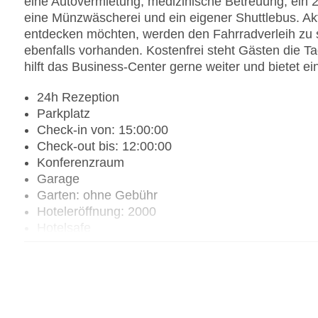
eine Autovermietung, medizinische Betreuung, ein
eine Münzwäscherei und ein eigener Shuttlebus. A
entdecken möchten, werden den Fahrradverleih zu s
ebenfalls vorhanden. Kostenfrei steht Gästen die T
hilft das Business-Center gerne weiter und bietet ei
24h Rezeption
Parkplatz
Check-in von: 15:00:00
Check-out bis: 12:00:00
Konferenzraum
Garage
Garten: ohne Gebühr
Hoteleröffnung: 2000
Hotelsafe
WLAN/WiFi im Hotel
Lift
Minimarkt
Anzahl der Konferenzräume: 1
Anzahl der Aufzüge: 1