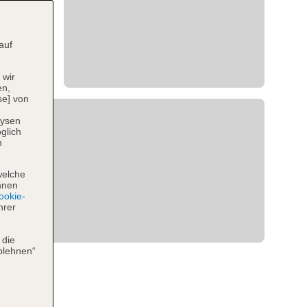
auf
 wir
en,
se] von
lysen
glich
n
welche
hnen
okie-
hrer
 die
blehnen“