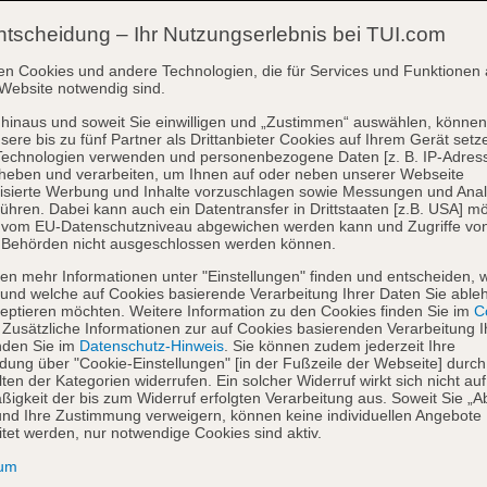
ntscheidung – Ihr Nutzungserlebnis bei TUI.com
en Cookies und andere Technologien, die für Services und Funktionen 
Website notwendig sind.
hinaus und soweit Sie einwilligen und „Zustimmen“ auswählen, können
sere bis zu fünf Partner als Drittanbieter Cookies auf Ihrem Gerät setz
Technologien verwenden und personenbezogene Daten [z. B. IP-Adres
heben und verarbeiten, um Ihnen auf oder neben unserer Webseite
isierte Werbung und Inhalte vorzuschlagen sowie Messungen und Ana
ühren. Dabei kann auch ein Datentransfer in Drittstaaten [z.B. USA] mö
o vom EU-Datenschutzniveau abgewichen werden kann und Zugriffe vo
 Behörden nicht ausgeschlossen werden können.
en mehr Informationen unter "Einstellungen" finden und entscheiden, 
und welche auf Cookies basierende Verarbeitung Ihrer Daten Sie able
eptieren möchten. Weitere Information zu den Cookies finden Sie im
Co
. Zusätzliche Informationen zur auf Cookies basierenden Verarbeitung I
nden Sie im
Datenschutz-Hinweis
. Sie können zudem jederzeit Ihre
dung über "Cookie-Einstellungen" [in der Fußzeile der Webseite] durch
ten der Kategorien widerrufen. Ein solcher Widerruf wirkt sich nicht auf
igkeit der bis zum Widerruf erfolgten Verarbeitung aus. Soweit Sie „A
nd Ihre Zustimmung verweigern, können keine individuellen Angebote
itet werden, nur notwendige Cookies sind aktiv.
sum