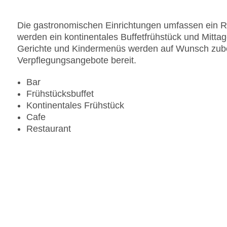
Zimmerservice
Gesamtanzahl der Stockwerke: 8
Die gastronomischen Einrichtungen umfassen ein Re
Gesamtanzahl der Zimmer: 129
werden ein kontinentales Buffetfrühstück und Mittag
Pools:Indoor Pool, Outdoor Pool
Gerichte und Kindermenüs werden auf Wunsch zuberei
Zahlungsarten: American Express, Diners Club, 
Verpflegungsangebote bereit.
Landeskategorie: 4 Sterne
Bar
Frühstücksbuffet
Kontinentales Frühstück
Cafe
Restaurant