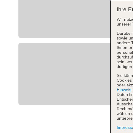
Ihre E
Wir nutz
unserer 
Darüber 
sowie un
andere 
Ihnen er
personal
durchzuf
sein, w
dortigen
Sie könn
Cookies 
oder akz
Hinweis
Daten fi
Entschei
Ausschal
Rechtmäß
wählen u
unterbre
Impres