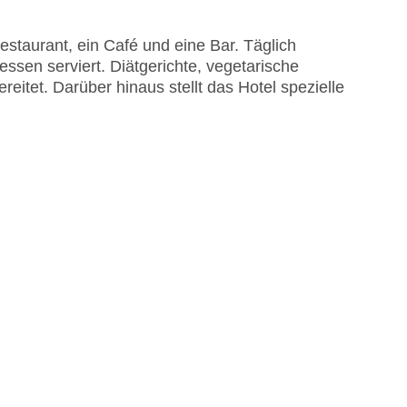
staurant, ein Café und eine Bar. Täglich
essen serviert. Diätgerichte, vegetarische
tet. Darüber hinaus stellt das Hotel spezielle
EC Maestro, Mastercard, Visa