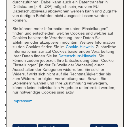
durchzuführen. Dabei kann auch ein Datentransfer in
Drittstaaten [z.B. USA] möglich sein, wo vom EU-
Datenschutzniveau abgewichen werden kann und Zugriffe
von dortigen Behörden nicht ausgeschlossen werden
Mindestalter in der Unterkunft: 16 Jahre
können.
Adults-only-Bereich
Sie können mehr Informationen unter "Einstellungen"
Check-in Zeit ab 15:00 Uhr
finden und entscheiden, welche Cookies und welche auf
Cookies basierende Verarbeitung Ihrer Daten Sie
Check-out Zeit bis 11:30 Uhr
ablehnen oder akzeptieren möchten. Weitere Information
Late Check-out: ab 30 EUR
zu den Cookies finden Sie im
Cookie-Hinweis
. Zusätzliche
Informationen zur auf Cookies basierenden Verarbeitung
Letzte Komplettrenovierung: 2015
Ihrer Daten finden Sie im
Datenschutz-Hinweis
. Sie
Rezeption, Geldwechsel möglich
können zudem jederzeit Ihre Entscheidung über "Cookie-
Lift
Einstellungen" [in der Fußzeile der Webseite] durch
Ausschalten der Kategorien widerrufen. Ein solcher
Gemeinschaftslounge/TV-Bereich
Widerruf wirkt sich nicht auf die Rechtmäßigkeit der bis
Dachterrasse, Sonnenterrasse
zum Widerruf erfolgten Verarbeitung aus. Soweit Sie
„Ablehnen“ wählen und Ihre Zustimmung verweigern,
Pools: 1
können keine individuellen Angebote unterbreitet werden,
Pool: Outdoor, Balinesische Betten: gegen
nur notwendige Cookies sind aktiv.
Gebühr, Hängematten: ohne Gebühr
Impressum
Whirlpool: ohne Gebühr, Outdoor
Badetücher
Friseur
Internet: WLAN/WiFi, im gesamten Hotel