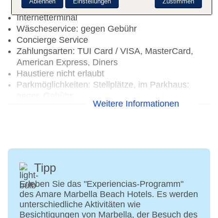
Ablehnen
Einstellungen
Zustimmen
(Anlage): ohne Gebühr
Internetterminal
Wäscheservice: gegen Gebühr
Concierge Service
Zahlungsarten: TUI Card / VISA, MasterCard,
American Express, Diners
Haustiere nicht erlaubt
Parkmöglichkeiten: Stellplätze, im Parkhaus:
gegen Gebühr
Weitere Informationen
Gebäudeanzahl: 1, Etagen: 9, Zimmer: 236
Landeskategorie: 4 Sterne
Tipp
Erleben Sie das "Experiencias-Programm"
des Amare Marbella Beach Hotels. Es werden
unterschiedliche Aktivitäten wie
Besichtigungen von Marbella, der Besuch des