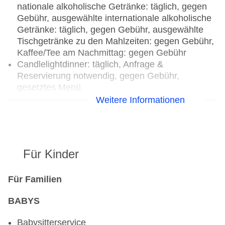
nationale alkoholische Getränke: täglich, gegen
Gebühr, ausgewählte internationale alkoholische
Getränke: täglich, gegen Gebühr, ausgewählte
Tischgetränke zu den Mahlzeiten: gegen Gebühr,
Kaffee/Tee am Nachmittag: gegen Gebühr
Candlelightdinner: täglich, Anfrage &
Reservierung notwendig, gegen Gebühr,
gesetztes Menü
Weihnachtsspecial: Buffet, Silvesterspecial:
Weitere Informationen
Buffet
Restaurants: 2
Hauptrestaurant „Lotus Restaurant“: Küche:
Für Kinder
thailändisch, Kindermenü: gegen Gebühr,
Reservierung nicht notwendig, vegetarische
Gerichte: gegen Gebühr, Reservierung nicht
Für Familien
notwendig, à la carte, Menüwahl, gegen Gebühr,
BABYS
Januar - Dezember, täglich 06:30 Uhr - 10:30 Uhr
und 18:00 Uhr - 23:00 Uhr, klimatisierbar, mit
Babysitterservice
Terrasse, Kinderhochstuhl