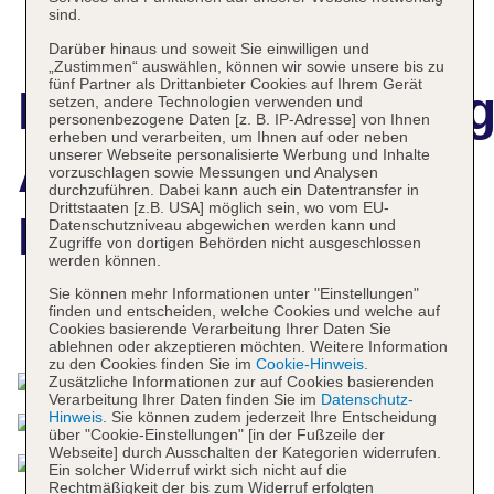
sind.
Darüber hinaus und soweit Sie einwilligen und
„Zustimmen“ auswählen, können wir sowie unsere bis zu
fünf Partner als Drittanbieter Cookies auf Ihrem Gerät
Hotelbeschreibun
setzen, andere Technologien verwenden und
personenbezogene Daten [z. B. IP-Adresse] von Ihnen
erheben und verarbeiten, um Ihnen auf oder neben
Amari Vogue
unserer Webseite personalisierte Werbung und Inhalte
vorzuschlagen sowie Messungen und Analysen
durchzuführen. Dabei kann auch ein Datentransfer in
Drittstaaten [z.B. USA] möglich sein, wo vom EU-
Krabi
Datenschutzniveau abgewichen werden kann und
Zugriffe von dortigen Behörden nicht ausgeschlossen
werden können.
Sie können mehr Informationen unter "Einstellungen"
finden und entscheiden, welche Cookies und welche auf
Das bietet Ihre Unterkunft
Cookies basierende Verarbeitung Ihrer Daten Sie
ablehnen oder akzeptieren möchten. Weitere Information
zu den Cookies finden Sie im
Cookie-Hinweis
.
Zusätzliche Informationen zur auf Cookies basierenden
Verarbeitung Ihrer Daten finden Sie im
Datenschutz-
Hinweis
. Sie können zudem jederzeit Ihre Entscheidung
über "Cookie-Einstellungen" [in der Fußzeile der
Webseite] durch Ausschalten der Kategorien widerrufen.
Ein solcher Widerruf wirkt sich nicht auf die
Rechtmäßigkeit der bis zum Widerruf erfolgten