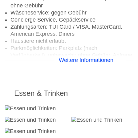
ohne Gebühr
Wäscheservice: gegen Gebühr
Concierge Service, Gepäckservice
Zahlungsarten: TUI Card / VISA, MasterCard,
American Express, Diners
Haustiere nicht erlaubt
Parkmöglichkeiten: Parkplatz (nach
Verfügbarkeit), unbewacht: ohne Gebühr, Anfrage
Weitere Informationen
& Reservierung nicht notwendig, Stellplätze, nicht
überdacht: ohne Gebühr, Anfrage & Reservierung
nicht notwendig
Gebäudeanzahl: 5, Etagen: 4, Zimmer: 64,
Etagen Nebengebäude: 2, Villen: 4
Essen & Trinken
Landeskategorie: 5 Sterne