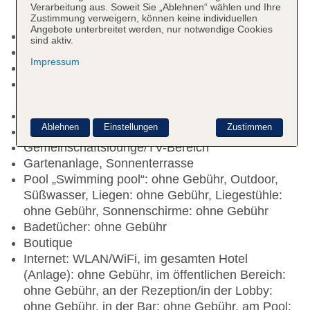
Verarbeitung aus. Soweit Sie „Ablehnen“ wählen und Ihre
Zustimmung verweigern, können keine individuellen
Angebote unterbreitet werden, nur notwendige Cookies
Nichtraucherhotel
sind aktiv.
Check-in Zeit ab 14:00 Uhr
Impressum
Check-out Zeit bis 12:00 Uhr
Rezeption: täglich, Sprachen: englisch,
Geldwechsel möglich, Hotelsafe
Gästebetreuung: Sprachen: englisch
Ablehnen
Einstellungen
Zustimmen
Lift
Gemeinschaftslounge/TV-Bereich
Gartenanlage, Sonnenterrasse
Pool „Swimming pool“: ohne Gebühr, Outdoor,
Süßwasser, Liegen: ohne Gebühr, Liegestühle:
ohne Gebühr, Sonnenschirme: ohne Gebühr
Badetücher: ohne Gebühr
Boutique
Internet: WLAN/WiFi, im gesamten Hotel
(Anlage): ohne Gebühr, im öffentlichen Bereich:
ohne Gebühr, an der Rezeption/in der Lobby:
ohne Gebühr, in der Bar: ohne Gebühr, am Pool: