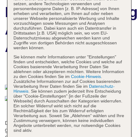
setzen, andere Technologien verwenden und
Hotelbeschreibun
personenbezogene Daten [z. B. IP-Adresse] von Ihnen
erheben und verarbeiten, um Ihnen auf oder neben
unserer Webseite personalisierte Werbung und Inhalte
vorzuschlagen sowie Messungen und Analysen
Amsterdam ID
durchzuführen. Dabei kann auch ein Datentransfer in
Drittstaaten [z.B. USA] möglich sein, wo vom EU-
Datenschutzniveau abgewichen werden kann und
Aparthotel
Zugriffe von dortigen Behörden nicht ausgeschlossen
werden können.
Sie können mehr Informationen unter "Einstellungen"
finden und entscheiden, welche Cookies und welche auf
Cookies basierende Verarbeitung Ihrer Daten Sie
Das bietet Ihre Unterkunft
ablehnen oder akzeptieren möchten. Weitere Information
zu den Cookies finden Sie im
Cookie-Hinweis
.
Zusätzliche Informationen zur auf Cookies basierenden
Verarbeitung Ihrer Daten finden Sie im
Datenschutz-
Hinweis
. Sie können zudem jederzeit Ihre Entscheidung
über "Cookie-Einstellungen" [in der Fußzeile der
Webseite] durch Ausschalten der Kategorien widerrufen.
Ein solcher Widerruf wirkt sich nicht auf die
Rechtmäßigkeit der bis zum Widerruf erfolgten
Verarbeitung aus. Soweit Sie „Ablehnen“ wählen und Ihre
Zustimmung verweigern, können keine individuellen
Das freundliche Personal an der Rezeption ist
Angebote unterbreitet werden, nur notwendige Cookies
gerne bei allen Fragen behilflich. Eine Garderobe,
sind aktiv.