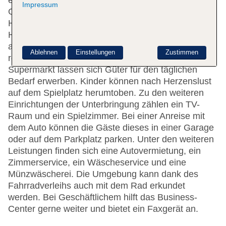
eine Gepäckaufbewahrung, ein Safe und ein
Impressum
Getränkeautomat gehören zur Einrichtung des
Hotels. Im Haus steht WLAN zur Verfügung.
Hilfestellung bei der Buchung von Ausflügen wird
am Tourdesk geboten. Ein Aufzug und
Ablehnen
Einstellungen
Zustimmen
rollstuhlgerechte Einrichtungen sind vorhanden. Im
Supermarkt lassen sich Güter für den täglichen
Bedarf erwerben. Kinder können nach Herzenslust
auf dem Spielplatz herumtoben. Zu den weiteren
Einrichtungen der Unterbringung zählen ein TV-
Raum und ein Spielzimmer. Bei einer Anreise mit
dem Auto können die Gäste dieses in einer Garage
oder auf dem Parkplatz parken. Unter den weiteren
Leistungen finden sich eine Autovermietung, ein
Zimmerservice, ein Wäscheservice und eine
Münzwäscherei. Die Umgebung kann dank des
Fahrradverleihs auch mit dem Rad erkundet
werden. Bei Geschäftlichem hilft das Business-
Center gerne weiter und bietet ein Faxgerät an.