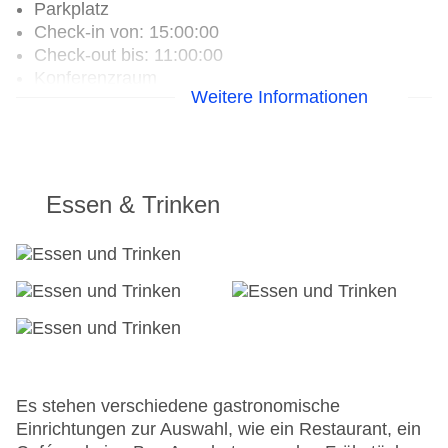
Parkplatz
Check-in von: 15:00:00
Check-out bis: 11:00:00
Konferenzraum
Weitere Informationen
Garage
Hoteleröffnung: 2012
Hotelsafe
WLAN/WiFi im Hotel
Letzte umfassende Renovierung: 2017
Essen & Trinken
Lift
Minimarkt
Anzahl der Konferenzräume: 4
Anzahl der Aufzüge: 1
Haustiere
Zimmerservice
Sonnenterrasse
Gesamtanzahl der Stockwerke: 7
Gesamtanzahl der Zimmer: 125
Es stehen verschiedene gastronomische
Zahlungsarten: American Express, Diners Club,
Einrichtungen zur Auswahl, wie ein Restaurant, ein
EC Maestro, Mastercard, Visa