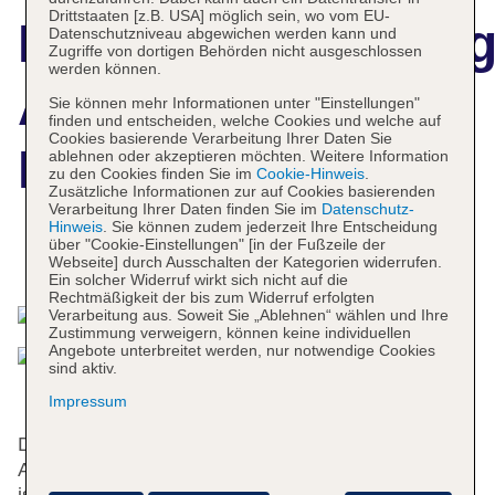
Drittstaaten [z.B. USA] möglich sein, wo vom EU-
Hotelbeschreibun
Datenschutzniveau abgewichen werden kann und
Zugriffe von dortigen Behörden nicht ausgeschlossen
werden können.
Ana Holiday Inn
Sie können mehr Informationen unter "Einstellungen"
finden und entscheiden, welche Cookies und welche auf
Cookies basierende Verarbeitung Ihrer Daten Sie
Kanazawa Sky
ablehnen oder akzeptieren möchten. Weitere Information
zu den Cookies finden Sie im
Cookie-Hinweis
.
Zusätzliche Informationen zur auf Cookies basierenden
Verarbeitung Ihrer Daten finden Sie im
Datenschutz-
Hinweis
. Sie können zudem jederzeit Ihre Entscheidung
über "Cookie-Einstellungen" [in der Fußzeile der
Das bietet Ihre Unterkunft
Webseite] durch Ausschalten der Kategorien widerrufen.
Ein solcher Widerruf wirkt sich nicht auf die
Rechtmäßigkeit der bis zum Widerruf erfolgten
Verarbeitung aus. Soweit Sie „Ablehnen“ wählen und Ihre
Zustimmung verweigern, können keine individuellen
Angebote unterbreitet werden, nur notwendige Cookies
sind aktiv.
Impressum
Das Hotel bietet 101 Zimmer und verfügt über einen
Aufzug. Das freundliche Personal an der Rezeption