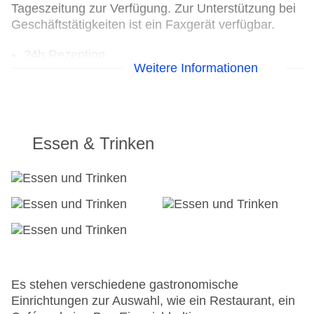
Tageszeitung zur Verfügung. Zur Unterstützung bei
Geschäftstätigkeiten ist ein Faxgerät verfügbar.
24h Rezeption
Weitere Informationen
Parkplatz: gegen Gebühr
Check-in von: 15:00:00
Check-out bis: 11:00:00
Konferenzraum
Garage
Essen & Trinken
Hotelsafe
WLAN/WiFi im Hotel
Lift
Minimarkt
Anzahl der Konferenzräume: 1
Anzahl der Aufzüge: 1
Zimmerservice
Gesamtanzahl der Stockwerke: 18
Gesamtanzahl der Zimmer: 101
Es stehen verschiedene gastronomische
Zahlungsarten: American Express, Mastercard,
Einrichtungen zur Auswahl, wie ein Restaurant, ein
Visa