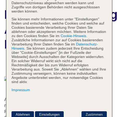
Datenschutzniveau abgewichen werden kann und
Zugriffe von dortigen Behörden nicht ausgeschlossen
Hotelbeschreibun
werden können.
Sie können mehr Informationen unter "Einstellungen"
finden und entscheiden, welche Cookies und welche auf
Anagram
Cookies basierende Verarbeitung Ihrer Daten Sie
ablehnen oder akzeptieren möchten. Weitere Information
zu den Cookies finden Sie im
Cookie-Hinweis
.
Boutique Hotel
Zusätzliche Informationen zur auf Cookies basierenden
Verarbeitung Ihrer Daten finden Sie im
Datenschutz-
Hinweis
. Sie können zudem jederzeit Ihre Entscheidung
über "Cookie-Einstellungen" [in der Fußzeile der
Webseite] durch Ausschalten der Kategorien widerrufen.
Ein solcher Widerruf wirkt sich nicht auf die
Das bietet Ihre Unterkunft
Rechtmäßigkeit der bis zum Widerruf erfolgten
Verarbeitung aus. Soweit Sie „Ablehnen“ wählen und Ihre
Zustimmung verweigern, können keine individuellen
Angebote unterbreitet werden, nur notwendige Cookies
sind aktiv.
Impressum
An der Rezeption im Empfangsbereich steht
mehrsprachiges Personal (Englisch, Deutsch,
Französisch) mit Rat und Tat zur Seite. Eine
Ablehnen
Einstellungen
Zustimmen