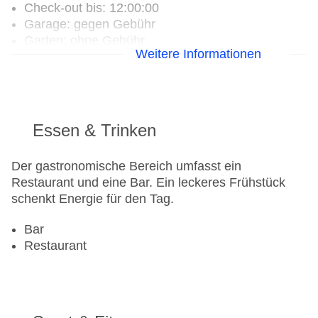
Check-out bis: 12:00:00
Garage: gegen Gebühr
Garten: ohne Gebühr
Weitere Informationen
Hotelsafe
WLAN/WiFi im Hotel
Lift
Anzahl der Aufzüge: 1
Zimmerservice
Essen & Trinken
Gesamtanzahl der Zimmer: 10
Zahlungsarten: Mastercard, Visa
Der gastronomische Bereich umfasst ein
Landeskategorie: 1 Sterne
Restaurant und eine Bar. Ein leckeres Frühstück
schenkt Energie für den Tag.
Bar
Restaurant