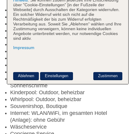
Hinweis
. Sie können zudem jederzeit Ihre Entscheidung
über "Cookie-Einstellungen" [in der Fußzeile der
Check-in Zeit ab 15:00 Uhr
Webseite] durch Ausschalten der Kategorien widerrufen.
Ein solcher Widerruf wirkt sich nicht auf die
Check-out Zeit bis 12:00 Uhr
Rechtmäßigkeit der bis zum Widerruf erfolgten
Early Check-in: gegen Gebühr, Barzahlung
Verarbeitung aus. Soweit Sie „Ablehnen“ wählen und Ihre
Zustimmung verweigern, können keine individuellen
Late Check-out: gegen Gebühr, Barzahlung
Angebote unterbreitet werden, nur notwendige Cookies
Rezeption, Geldwechsel möglich
sind aktiv.
Gästebetreuung
Impressum
Lift
Kaminzimmer
Gartenanlage
Pools: 2
Ablehnen
Einstellungen
Zustimmen
Infinitypool: Outdoor, beheizbar, Liegen,
Sonnenschirme
Kinderpool: Outdoor, beheizbar
Whirlpool: Outdoor, beheizbar
Souvenirshop, Boutique
Internet: WLAN/WiFi, im gesamten Hotel
(Anlage): ohne Gebühr
Wäscheservice
Concierge Service