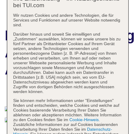
bei TUI.com
Wir nutzen Cookies und andere Technologien, die für
Services und Funktionen auf unserer Website notwendig
sind.
Hotelbeschreibun
Darüber hinaus und soweit Sie einwilligen und
„Zustimmen“ auswählen, können wir sowie unsere bis zu
fünf Partner als Drittanbieter Cookies auf Ihrem Gerät
Anantara Al Jabal
setzen, andere Technologien verwenden und
personenbezogene Daten [z. B. IP-Adresse] von Ihnen
erheben und verarbeiten, um Ihnen auf oder neben
unserer Webseite personalisierte Werbung und Inhalte
Al Akhdar Resort
vorzuschlagen sowie Messungen und Analysen
durchzuführen. Dabei kann auch ein Datentransfer in
Drittstaaten [z.B. USA] möglich sein, wo vom EU-
Datenschutzniveau abgewichen werden kann und
Zugriffe von dortigen Behörden nicht ausgeschlossen
werden können.
Das bietet Ihre Unterkunft
Sie können mehr Informationen unter "Einstellungen"
finden und entscheiden, welche Cookies und welche auf
Cookies basierende Verarbeitung Ihrer Daten Sie
ablehnen oder akzeptieren möchten. Weitere Information
zu den Cookies finden Sie im
Cookie-Hinweis
.
Zusätzliche Informationen zur auf Cookies basierenden
Verarbeitung Ihrer Daten finden Sie im
Datenschutz-