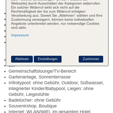
Webseite] durch Ausschalten der Kategorien widerrufen.
Ein solcher Widerruf wirkt sich nicht auf die
Rechtmäßigkeit der bis zum Widerruf erfolgten
Raucherbereich
Verarbeitung aus. Soweit Sie „Ablehnen“ wählen und Ihre
Check-in Zeit ab 15:00 Uhr
Zustimmung verweigern, können keine individuellen
Angebote unterbreitet werden, nur notwendige Cookies
Check-out Zeit bis 12:00 Uhr
sind aktiv.
Early Check-in: gegen Gebühr
Impressum
Hoteleröffnung: 2008
Rezeption: täglich 24 Stunden, Sprachen:
deutsch, englisch, Geldwechsel möglich,
Hotelsafe: ohne Gebühr
Ablehnen
Einstellungen
Zustimmen
Gästebetreuung: Sprachen: deutsch, englisch
Lift
Gemeinschaftslounge/TV-Bereich
Gartenanlage, Sonnenterrasse
Infinitypool: ohne Gebühr, Outdoor, Süßwasser,
integrierter Kinder/Babypool, Liegen: ohne
Gebühr, Liegestühle
Badetücher: ohne Gebühr
Souvenirshop, Boutique
Internet: WLAN/WiFi, im gesamten Hotel