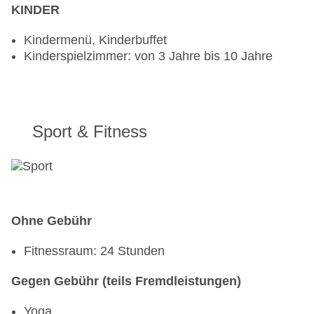
erwünscht
KINDER
Bars & mehr: 2
Loungebar „Cham Lounge“: täglich 11:00 Uhr -
Kindermenü, Kinderbuffet
22:00 Uhr, gegen Gebühr
Kinderspielzimmer: von 3 Jahre bis 10 Jahre
Poolbar Outdoor „Flow Bar“: täglich 09:00 Uhr -
22:00 Uhr, gegen Gebühr
Sport & Fitness
Ohne Gebühr
Fitnessraum: 24 Stunden
Gegen Gebühr (teils Fremdleistungen)
Yoga