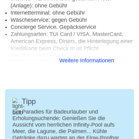
(Anlage): ohne Gebühr
Internetterminal: ohne Gebühr
Wäscheservice: gegen Gebühr
Concierge Service, Gepäckservice
Zahlungsarten: TUI Card / VISA, MasterCard,
American Express, Diners, die Hinterlegung einer
Kreditkarte beim Check In ist Pflicht
Haustiere nicht erlaubt
Weitere Informationen
Parkmöglichkeiten: Parkplatz (nach
Verfügbarkeit), bewacht: ohne Gebühr,
unbewacht: ohne Gebühr, Stellplätze, überdacht:
ohne Gebühr
Businesscenter: täglich 24 Stunden, ohne
Gebühr, Sprachen: deutsch, englisch
Tipp
Tagungseinrichtungen: Konferenzräume: 4,
Ein Paradies für Badeurlauber und
klimatisierte Tagungsräume, Tagungsequipment:
Erholungsuchende: Genießen Sie die
gegen Gebühr, Coffee Breaks: gegen Gebühr, bei
Aussicht vom herrlichen Infinity-Pool aufs
All Inclusive inklusive
Meer, die Lagune, die Palmen... Kühle
Gebäudeanzahl: 1, Etagen: 4, Zimmer: 70, Villen:
Getränke dazu warten an der Flow-Poolbar.