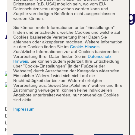
Drittstaaten [z.B. USA] möglich sein, wo vom EU-
Datenschutzniveau abgewichen werden kann und
Hotelbeschreibun
Zugriffe von dortigen Behörden nicht ausgeschlossen
werden können.
Sie können mehr Informationen unter "Einstellungen"
Anna
finden und entscheiden, welche Cookies und welche auf
Cookies basierende Verarbeitung Ihrer Daten Sie
ablehnen oder akzeptieren möchten. Weitere Information
zu den Cookies finden Sie im
Cookie-Hinweis
.
Zusätzliche Informationen zur auf Cookies basierenden
Verarbeitung Ihrer Daten finden Sie im
Datenschutz-
Das bietet Ihre Unterkunft
Hinweis
. Sie können zudem jederzeit Ihre Entscheidung
über "Cookie-Einstellungen" [in der Fußzeile der
Webseite] durch Ausschalten der Kategorien widerrufen.
Ein solcher Widerruf wirkt sich nicht auf die
Rechtmäßigkeit der bis zum Widerruf erfolgten
Verarbeitung aus. Soweit Sie „Ablehnen“ wählen und Ihre
Zustimmung verweigern, können keine individuellen
Angebote unterbreitet werden, nur notwendige Cookies
sind aktiv.
Die 3 Suiten, die 36 Einzel- und die 25
Impressum
Doppelzimmer verteilen sich auf 7 Etagen und sind
über einen Aufzug erreichbar. Englischsprachiges
Personal an der rund um die Uhr besetzten