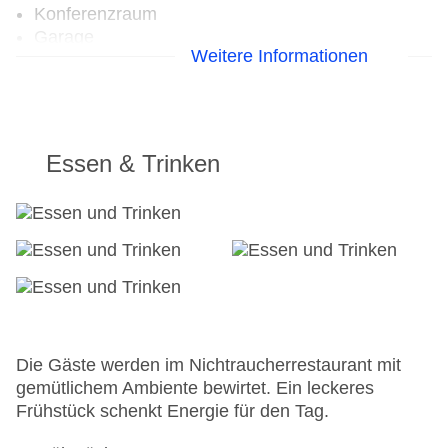
Konferenzraum
Garage
Weitere Informationen
Hoteleröffnung: 1925
Hotelsafe
WLAN/WiFi im Hotel
Letzte umfassende Renovierung: 2010
Lift
Essen & Trinken
Anzahl der Aufzüge: 1
Zimmerservice
Gesamtanzahl der Stockwerke: 7
Gesamtanzahl der Zimmer: 64
Zahlungsarten: American Express, Diners Club,
EC Maestro, Mastercard, Visa
Landeskategorie: 3 Sterne
Die Gäste werden im Nichtraucherrestaurant mit
gemütlichem Ambiente bewirtet. Ein leckeres
Frühstück schenkt Energie für den Tag.