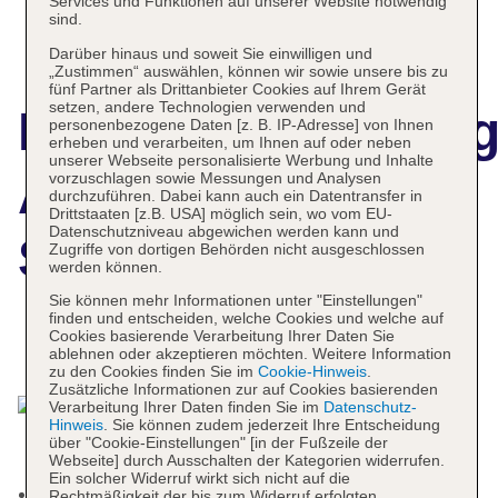
Services und Funktionen auf unserer Website notwendig
sind.
Darüber hinaus und soweit Sie einwilligen und
„Zustimmen“ auswählen, können wir sowie unsere bis zu
fünf Partner als Drittanbieter Cookies auf Ihrem Gerät
setzen, andere Technologien verwenden und
Hotelbeschreibun
personenbezogene Daten [z. B. IP-Adresse] von Ihnen
erheben und verarbeiten, um Ihnen auf oder neben
unserer Webseite personalisierte Werbung und Inhalte
Anthony's Life &
vorzuschlagen sowie Messungen und Analysen
durchzuführen. Dabei kann auch ein Datentransfer in
Drittstaaten [z.B. USA] möglich sein, wo vom EU-
Datenschutzniveau abgewichen werden kann und
Style Hotel
Zugriffe von dortigen Behörden nicht ausgeschlossen
werden können.
Sie können mehr Informationen unter "Einstellungen"
finden und entscheiden, welche Cookies und welche auf
Cookies basierende Verarbeitung Ihrer Daten Sie
Das bietet Ihre Unterkunft
ablehnen oder akzeptieren möchten. Weitere Information
zu den Cookies finden Sie im
Cookie-Hinweis
.
Zusätzliche Informationen zur auf Cookies basierenden
Verarbeitung Ihrer Daten finden Sie im
Datenschutz-
Hinweis
. Sie können zudem jederzeit Ihre Entscheidung
über "Cookie-Einstellungen" [in der Fußzeile der
Webseite] durch Ausschalten der Kategorien widerrufen.
Ein solcher Widerruf wirkt sich nicht auf die
Kurtaxe/Ökotaxe/Touristensteuer zahlbar vor Ort
Rechtmäßigkeit der bis zum Widerruf erfolgten