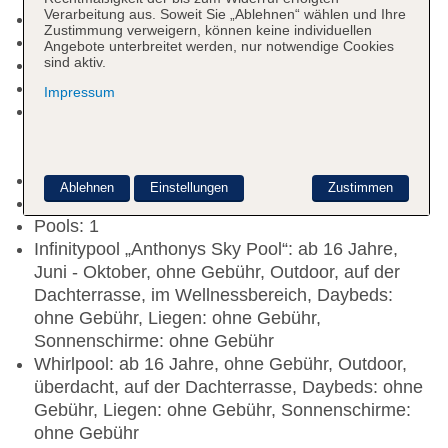
Verarbeitung aus. Soweit Sie „Ablehnen“ wählen und Ihre
Nichtraucherhotel
Zustimmung verweigern, können keine individuellen
Check-in Zeit ab 16:00 Uhr
Angebote unterbreitet werden, nur notwendige Cookies
sind aktiv.
Check-out Zeit bis 10:00 Uhr
Hoteleröffnung: 2012
Impressum
Rezeption: täglich 07:30 Uhr - 22:00 Uhr,
Sprachen: deutsch, englisch, Hotelsafe: ohne
Gebühr
Lift
Ablehnen
Einstellungen
Zustimmen
Dachterrasse, Sonnenterrasse
Pools: 1
Infinitypool „Anthonys Sky Pool“: ab 16 Jahre,
Juni - Oktober, ohne Gebühr, Outdoor, auf der
Dachterrasse, im Wellnessbereich, Daybeds:
ohne Gebühr, Liegen: ohne Gebühr,
Sonnenschirme: ohne Gebühr
Whirlpool: ab 16 Jahre, ohne Gebühr, Outdoor,
überdacht, auf der Dachterrasse, Daybeds: ohne
Gebühr, Liegen: ohne Gebühr, Sonnenschirme:
ohne Gebühr