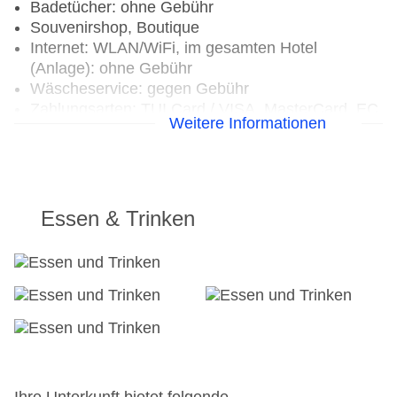
Badetücher: ohne Gebühr
Souvenirshop, Boutique
Internet: WLAN/WiFi, im gesamten Hotel
(Anlage): ohne Gebühr
Wäscheservice: gegen Gebühr
Zahlungsarten: TUI Card / VISA, MasterCard, EC
Weitere Informationen
Karte/Maestro
Haustier: Hund erlaubt: pro Nacht ab 25 EUR,
Anfrage & Reservierung notwendig
Parkmöglichkeiten: Garage: pro Nacht ab 8 EUR,
Anfrage & Reservierung notwendig
Essen & Trinken
Gebäudeanzahl: 1, Etagen: 8, Zimmer: 47
Landeskategorie: 4 Sterne