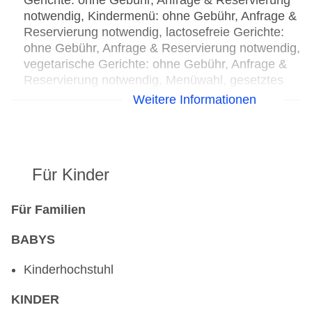
Gerichte: ohne Gebühr, Anfrage & Reservierung
notwendig, Kindermenü: ohne Gebühr, Anfrage &
Reservierung notwendig, lactosefreie Gerichte:
ohne Gebühr, Anfrage & Reservierung notwendig,
vegetarische Gerichte: ohne Gebühr, Anfrage &
Reservierung notwendig, Menüwahl, gesetztes
Menü, Anfrage & Reservierung notwendig, gegen
Weitere Informationen
Gebühr, täglich 18:00 Uhr - 20:30 Uhr,
Kinderhochstuhl
Restaurant „Anthonys Pizzeria“: Küche:
international, italienisch, glutenfreie Gerichte:
Für Kinder
gegen Gebühr, Anfrage & Reservierung
notwendig, vegetarische Gerichte: gegen Gebühr,
Anfrage & Reservierung nicht notwendig, à la
Für Familien
carte, gegen Gebühr, Juni - September, täglich,
BABYS
mit Terrasse, Kinderhochstuhl
Kinderhochstuhl
KINDER