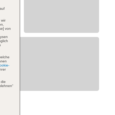
auf
 wir
en,
se] von
lysen
glich
n
welche
hnen
okie-
hrer
 die
blehnen“