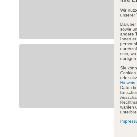
Wir nutz
unserer 
Darüber 
sowie un
andere 
Ihnen er
personal
durchzuf
sein, w
dortigen
Sie könn
Cookies 
oder akz
Hinweis
Daten fi
Entschei
Ausschal
Rechtmäß
wählen u
unterbre
Impres