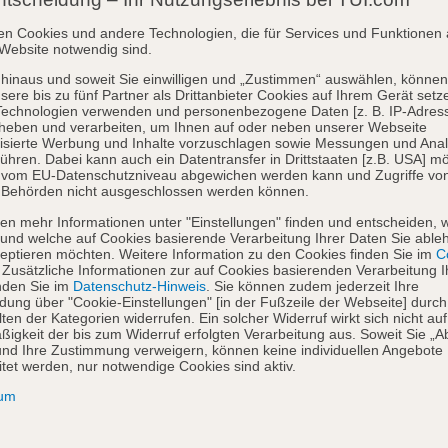
en Cookies und andere Technologien, die für Services und Funktionen 
Website notwendig sind.
hinaus und soweit Sie einwilligen und „Zustimmen“ auswählen, können
sere bis zu fünf Partner als Drittanbieter Cookies auf Ihrem Gerät setz
Technologien verwenden und personenbezogene Daten [z. B. IP-Adres
heben und verarbeiten, um Ihnen auf oder neben unserer Webseite
isierte Werbung und Inhalte vorzuschlagen sowie Messungen und Ana
ühren. Dabei kann auch ein Datentransfer in Drittstaaten [z.B. USA] mö
o vom EU-Datenschutzniveau abgewichen werden kann und Zugriffe vo
 Behörden nicht ausgeschlossen werden können.
en mehr Informationen unter "Einstellungen" finden und entscheiden, 
und welche auf Cookies basierende Verarbeitung Ihrer Daten Sie able
eptieren möchten. Weitere Information zu den Cookies finden Sie im
Co
. Zusätzliche Informationen zur auf Cookies basierenden Verarbeitung I
nden Sie im
Datenschutz-Hinweis
. Sie können zudem jederzeit Ihre
dung über "Cookie-Einstellungen" [in der Fußzeile der Webseite] durch
ten der Kategorien widerrufen. Ein solcher Widerruf wirkt sich nicht auf
igkeit der bis zum Widerruf erfolgten Verarbeitung aus. Soweit Sie „A
nd Ihre Zustimmung verweigern, können keine individuellen Angebote
itet werden, nur notwendige Cookies sind aktiv.
sum