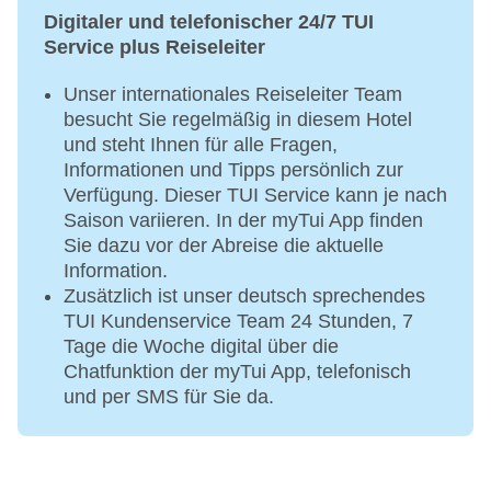
Digitaler und telefonischer 24/7 TUI
Katamaran: gegen Gebühr
Service plus Reiseleiter
Tauchschule: gegen Gebühr
Jetski: gegen Gebühr
Unser internationales Reiseleiter Team
Wasserski: gegen Gebühr
besucht Sie regelmäßig in diesem Hotel
und steht Ihnen für alle Fragen,
Golf
Informationen und Tipps persönlich zur
Golfplatz: gegen Gebühr
Verfügung. Dieser TUI Service kann je nach
Saison variieren. In der myTui App finden
Beachvolleyball
Sie dazu vor der Abreise die aktuelle
Fahrradverleih
Information.
Fitnessraum: gegen Gebühr
Zusätzlich ist unser deutsch sprechendes
Tennisplatz: gegen Gebühr
TUI Kundenservice Team 24 Stunden, 7
Tage die Woche digital über die
Chatfunktion der myTui App, telefonisch
und per SMS für Sie da.