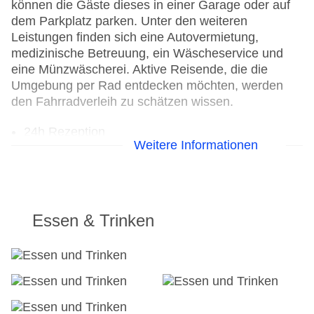
können die Gäste dieses in einer Garage oder auf
dem Parkplatz parken. Unter den weiteren
Leistungen finden sich eine Autovermietung,
medizinische Betreuung, ein Wäscheservice und
eine Münzwäscherei. Aktive Reisende, die die
Umgebung per Rad entdecken möchten, werden
den Fahrradverleih zu schätzen wissen.
24h Rezeption
Weitere Informationen
Parkplatz
Check-in von: 14:00:00
Check-out bis: 00:00:00
Konferenzraum
Garage
Essen & Trinken
Garten: ohne Gebühr
Hoteleröffnung: 1971
Hotelsafe
WLAN/WiFi im Hotel
Letzte umfassende Renovierung: 2002
Lift