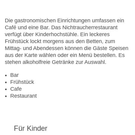
Anzahl der Aufzüge: 1
Sonnenterrasse
Gesamtanzahl der Stockwerke: 8
Die gastronomischen Einrichtungen umfassen ein
Gesamtanzahl der Zimmer: 193
Café und eine Bar. Das Nichtraucherrestaurant
Pools:Kinderbecken, Outdoor Pool,
verfügt über Kinderhochstühle. Ein leckeres
Sonnenschirme am Pool, Liegen am Pool: gegen
Frühstück lockt morgens aus den Betten, zum
Gebühr
Mittag- und Abendessen können die Gäste Speisen
Zahlungsarten: Mastercard, Visa
aus der Karte wählen oder ein Menü bestellen. Es
Landeskategorie: 3 Sterne
stehen alkoholfreie Getränke zur Auswahl.
Bar
Frühstück
Cafe
Restaurant
Für Kinder