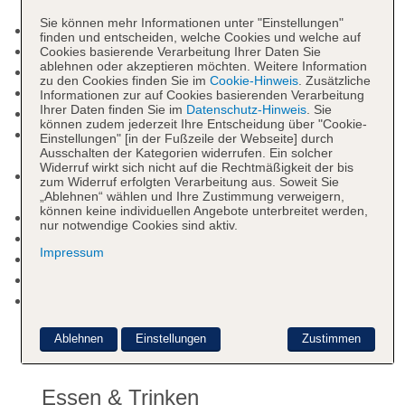
Sie können mehr Informationen unter "Einstellungen"
Nichtraucherhotel, Raucherbereich
finden und entscheiden, welche Cookies und welche auf
Check-in Zeit ab 14:00 Uhr
Cookies basierende Verarbeitung Ihrer Daten Sie
ablehnen oder akzeptieren möchten. Weitere Information
Check-out Zeit bis 12:00 Uhr
zu den Cookies finden Sie im
Cookie-Hinweis
. Zusätzliche
Rezeption
Informationen zur auf Cookies basierenden Verarbeitung
Ihrer Daten finden Sie im
Datenschutz-Hinweis
. Sie
Sonnenterrasse
können zudem jederzeit Ihre Entscheidung über "Cookie-
Pool: ohne Gebühr, Outdoor, Süßwasser, Liegen:
Einstellungen" [in der Fußzeile der Webseite] durch
Ausschalten der Kategorien widerrufen. Ein solcher
ohne Gebühr, Sonnenschirme: ohne Gebühr
Widerruf wirkt sich nicht auf die Rechtmäßigkeit der bis
Internet: WLAN/WiFi, im gesamten Hotel
zum Widerruf erfolgten Verarbeitung aus. Soweit Sie
(Anlage): ohne Gebühr
„Ablehnen“ wählen und Ihre Zustimmung verweigern,
können keine individuellen Angebote unterbreitet werden,
Waschsalon: gegen Gebühr
nur notwendige Cookies sind aktiv.
Zahlungsarten: TUI Card / VISA, MasterCard
Impressum
Haustiere nicht erlaubt
Zimmer: 22
Landeskategorie: 2 Sterne
Ablehnen
Einstellungen
Zustimmen
Essen & Trinken