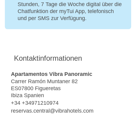
Stunden, 7 Tage die Woche digital über die
Chatfunktion der myTui App, telefonisch
und per SMS zur Verfügung.
Kontaktinformationen
Apartamentos Vibra Panoramic
Carrer Ramón Muntaner 82
ES07800 Figueretas
Ibiza Spanien
+34 +34971210974
reservas.central@vibrahotels.com