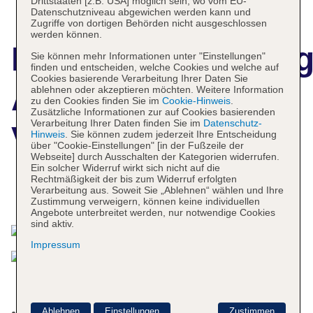
Drittstaaten [z.B. USA] möglich sein, wo vom EU-
Datenschutzniveau abgewichen werden kann und
Zugriffe von dortigen Behörden nicht ausgeschlossen
werden können.
Hotelbeschreibun
Sie können mehr Informationen unter "Einstellungen"
finden und entscheiden, welche Cookies und welche auf
Cookies basierende Verarbeitung Ihrer Daten Sie
Apartamentos
ablehnen oder akzeptieren möchten. Weitere Information
zu den Cookies finden Sie im
Cookie-Hinweis
.
Zusätzliche Informationen zur auf Cookies basierenden
Verarbeitung Ihrer Daten finden Sie im
Datenschutz-
Vibra Panoramic
Hinweis
. Sie können zudem jederzeit Ihre Entscheidung
über "Cookie-Einstellungen" [in der Fußzeile der
Webseite] durch Ausschalten der Kategorien widerrufen.
Ein solcher Widerruf wirkt sich nicht auf die
Rechtmäßigkeit der bis zum Widerruf erfolgten
Verarbeitung aus. Soweit Sie „Ablehnen“ wählen und Ihre
Das bietet Ihre Unterkunft
Zustimmung verweigern, können keine individuellen
Angebote unterbreitet werden, nur notwendige Cookies
sind aktiv.
Impressum
Kurtaxe/Ökotaxe/Touristensteuer zahlbar vor Ort:
Ablehnen
Einstellungen
Zustimmen