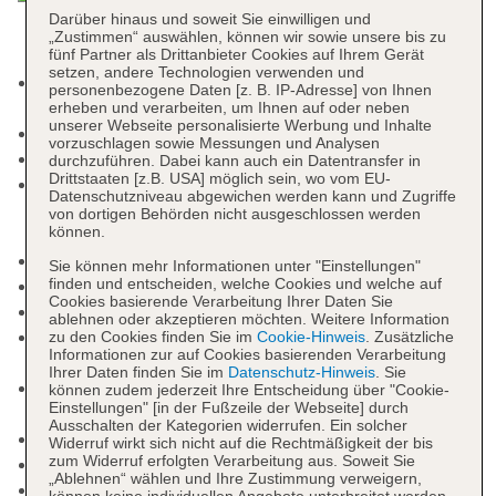
Darüber hinaus und soweit Sie einwilligen und
„Zustimmen“ auswählen, können wir sowie unsere bis zu
fünf Partner als Drittanbieter Cookies auf Ihrem Gerät
setzen, andere Technologien verwenden und
Kurtaxe/Ökotaxe/Touristensteuer zahlbar vor Ort:
personenbezogene Daten [z. B. IP-Adresse] von Ihnen
ca. 4 EUR
erheben und verarbeiten, um Ihnen auf oder neben
unserer Webseite personalisierte Werbung und Inhalte
Check-in Zeit ab 14:00 Uhr
vorzuschlagen sowie Messungen und Analysen
Check-out Zeit bis 12:00 Uhr
durchzuführen. Dabei kann auch ein Datentransfer in
Drittstaaten [z.B. USA] möglich sein, wo vom EU-
Rezeption: täglich 24 Stunden, Sprachen:
Datenschutzniveau abgewichen werden kann und Zugriffe
deutsch, englisch, spanisch, französisch,
von dortigen Behörden nicht ausgeschlossen werden
können.
Geldwechsel möglich, Hotelsafe: gegen Gebühr
Lift
Sie können mehr Informationen unter "Einstellungen"
finden und entscheiden, welche Cookies und welche auf
Gartenanlage, Sonnenterrasse
Cookies basierende Verarbeitung Ihrer Daten Sie
Pools: 2
ablehnen oder akzeptieren möchten. Weitere Information
Pool: Outdoor, Liegen: ohne Gebühr,
zu den Cookies finden Sie im
Cookie-Hinweis
. Zusätzliche
Informationen zur auf Cookies basierenden Verarbeitung
Sonnenschirme: ohne Gebühr
Ihrer Daten finden Sie im
Datenschutz-Hinweis
. Sie
Pool: Outdoor, Liegen: ohne Gebühr,
können zudem jederzeit Ihre Entscheidung über "Cookie-
Einstellungen" [in der Fußzeile der Webseite] durch
Sonnenschirme: ohne Gebühr
Ausschalten der Kategorien widerrufen. Ein solcher
Whirlpool: Indoor, im Wellnessbereich
Widerruf wirkt sich nicht auf die Rechtmäßigkeit der bis
zum Widerruf erfolgten Verarbeitung aus. Soweit Sie
Badetücher: ohne Gebühr
„Ablehnen“ wählen und Ihre Zustimmung verweigern,
Internet: WLAN/WiFi, im öffentlichen Bereich:
können keine individuellen Angebote unterbreitet werden,