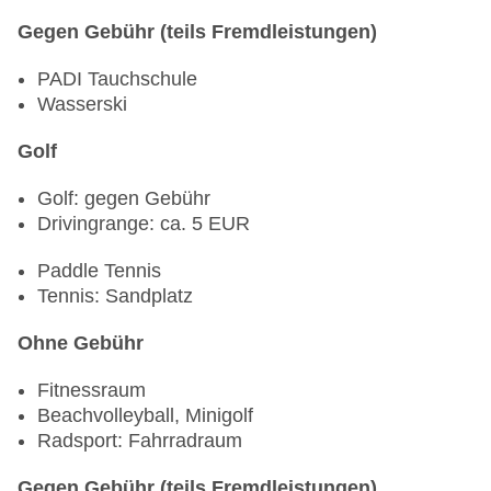
• Es wird ein kleinkindgerechtes Programm
Gegen Gebühr (teils Fremdleistungen)
angeboten, an dem die Eltern mit ihrem Kind
teilnehmen können
PADI Tauchschule
Wasserski
Programme für Teens 13-17 Jahre (in den
deutschen Sommerferien):
Golf
• Packende Challenges
Golf: gegen Gebühr
Drivingrange: ca. 5 EUR
• Coole DIY Aktionen
Paddle Tennis
• verschiedene Sportangebote und vieles mehr
Tennis: Sandplatz
Highlights:
Ohne Gebühr
• Kids Disco
Fitnessraum
Beachvolleyball, Minigolf
• 1x Woche Familienaktivitäten
Radsport: Fahrradraum
• 1x Woche Kids Night
Gegen Gebühr (teils Fremdleistungen)