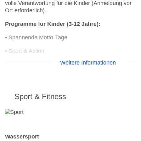
volle Verantwortung für die Kinder (Anmeldung vor
Ort erforderlich).
Programme für Kinder (3-12 Jahre):
• Spannende Motto-Tage
• Sport & Action
Weitere Informationen
• Kreativwerkstatt
• Aufregende Rallyes und packende Spiele
Programme für Babies (0-3 Jahre):
Sport & Fitness
• Spielgruppe für alle Kinder von 0-3 Jahre in
Begleitung eines Elternteils
• Mehrmals pro Woche, außerhalb der deutschen
Schulferien
Wassersport