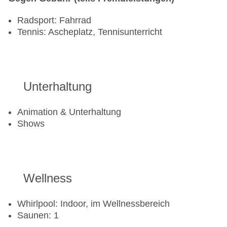
Für Familien
Radsport: Fahrrad
Tennis: Ascheplatz, Tennisunterricht
KINDER
Kinderclub/Miniclub: von 4 Jahre bis 12 Jahre,
ohne Gebühr
Kinderspielplatz
Unterhaltung
Minidisco
Animation & Unterhaltung
Shows
Wellness
Whirlpool: Indoor, im Wellnessbereich
Saunen: 1