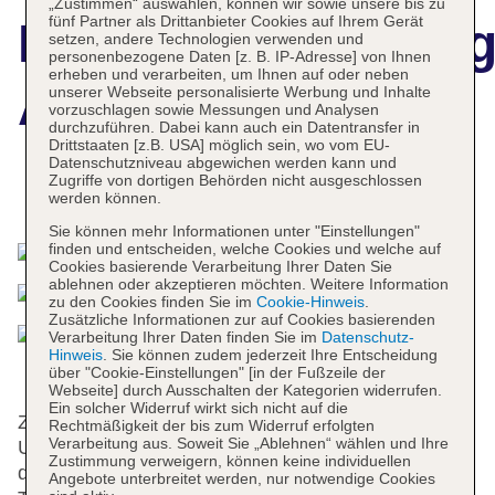
„Zustimmen“ auswählen, können wir sowie unsere bis zu
fünf Partner als Drittanbieter Cookies auf Ihrem Gerät
Hotelbeschreibun
setzen, andere Technologien verwenden und
personenbezogene Daten [z. B. IP-Adresse] von Ihnen
erheben und verarbeiten, um Ihnen auf oder neben
Apartments Riva
unserer Webseite personalisierte Werbung und Inhalte
vorzuschlagen sowie Messungen und Analysen
durchzuführen. Dabei kann auch ein Datentransfer in
Drittstaaten [z.B. USA] möglich sein, wo vom EU-
Datenschutzniveau abgewichen werden kann und
Zugriffe von dortigen Behörden nicht ausgeschlossen
Das bietet Ihre Unterkunft
werden können.
Sie können mehr Informationen unter "Einstellungen"
finden und entscheiden, welche Cookies und welche auf
Cookies basierende Verarbeitung Ihrer Daten Sie
ablehnen oder akzeptieren möchten. Weitere Information
zu den Cookies finden Sie im
Cookie-Hinweis
.
Zusätzliche Informationen zur auf Cookies basierenden
Verarbeitung Ihrer Daten finden Sie im
Datenschutz-
Hinweis
. Sie können zudem jederzeit Ihre Entscheidung
über "Cookie-Einstellungen" [in der Fußzeile der
Webseite] durch Ausschalten der Kategorien widerrufen.
Ein solcher Widerruf wirkt sich nicht auf die
Zur Auswahl stehen 34 Apartments. Rund um die
Rechtmäßigkeit der bis zum Widerruf erfolgten
Verarbeitung aus. Soweit Sie „Ablehnen“ wählen und Ihre
Uhr steht den Gästen englisch- und
Zustimmung verweigern, können keine individuellen
deutschsprachiges Personal an der Rezeption mit
Angebote unterbreitet werden, nur notwendige Cookies