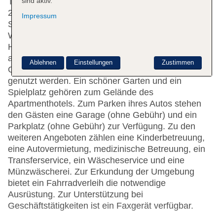
Tat und Rat zur Seite, das Ein- und Auschecken ist
sind aktiv.
24 h am Tag möglich. Zur Einrichtung gehören ein
Impressum
Safe, eine Wechselstube und ein Geldautomat. Per
WLAN erhalten die Gäste Zugang zum Internet.
Hilfestellung bei der Buchung von Ausflügen wird
am Tourdesk geboten. Ein Supermarkt und andere
Ablehnen
Einstellungen
Zustimmen
Geschäfte können zum Einkaufen und Bummeln
genutzt werden. Ein schöner Garten und ein
Spielplatz gehören zum Gelände des
Apartmenthotels. Zum Parken ihres Autos stehen
den Gästen eine Garage (ohne Gebühr) und ein
Parkplatz (ohne Gebühr) zur Verfügung. Zu den
weiteren Angeboten zählen eine Kinderbetreuung,
eine Autovermietung, medizinische Betreuung, ein
Transferservice, ein Wäscheservice und eine
Münzwäscherei. Zur Erkundung der Umgebung
bietet ein Fahrradverleih die notwendige
Ausrüstung. Zur Unterstützung bei
Geschäftstätigkeiten ist ein Faxgerät verfügbar.