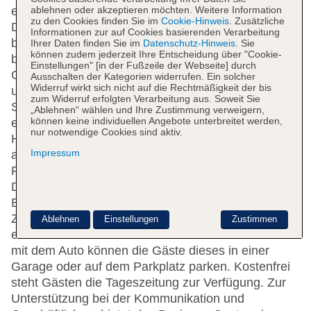
ablehnen oder akzeptieren möchten. Weitere Information
erreichbar. Mehrsprachiges Personal (Englisch,
zu den Cookies finden Sie im
Cookie-Hinweis
. Zusätzliche
Deutsch, Französisch) an der rund um die Uhr
Informationen zur auf Cookies basierenden Verarbeitung
besetzten Rezeption im Empfangsbereich ist gerne
Ihrer Daten finden Sie im
Datenschutz-Hinweis
. Sie
können zudem jederzeit Ihre Entscheidung über "Cookie-
bei allen Fragen behilflich. Eine
Einstellungen" [in der Fußzeile der Webseite] durch
Gepäckaufbewahrung, ein Safe, eine Wechselstube
Ausschalten der Kategorien widerrufen. Ein solcher
Widerruf wirkt sich nicht auf die Rechtmäßigkeit der bis
und ein Getränkeautomat stehen als
zum Widerruf erfolgten Verarbeitung aus. Soweit Sie
Serviceleistungen zur Verfügung. Per WLAN
„Ablehnen“ wählen und Ihre Zustimmung verweigern,
können keine individuellen Angebote unterbreitet werden,
erhalten die Gäste Zugang zum Internet.
nur notwendige Cookies sind aktiv.
Hilfestellung bei der Buchung von Ausflügen wird
Impressum
am Tourdesk geboten. Das Hotel verfügt über eine
Reihe von behindertengerechten Annehmlichkeiten.
Die Unterbringung verfügt über rollstuhlgerechte
Einrichtungen. Geschäfte sind ebenfalls vorhanden.
Zu den weiteren Einrichtungen des Hauses zählen
Ablehnen
Einstellungen
Zustimmen
ein TV-Raum und eine Bibliothek. Bei einer Anreise
mit dem Auto können die Gäste dieses in einer
Garage oder auf dem Parkplatz parken. Kostenfrei
steht Gästen die Tageszeitung zur Verfügung. Zur
Unterstützung bei der Kommunikation und