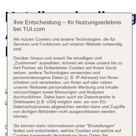
Hotelbeschreibun
Ihre Entscheidung – Ihr Nutzungserlebnis
bei TUI.com
Apolonia
Wir nutzen Cookies und andere Technologien, die für
Services und Funktionen auf unserer Website notwendig
Montmartre
sind.
Darüber hinaus und soweit Sie einwilligen und
„Zustimmen“ auswählen, können wir sowie unsere bis zu
fünf Partner als Drittanbieter Cookies auf Ihrem Gerät
setzen, andere Technologien verwenden und
Das bietet Ihre Unterkunft
personenbezogene Daten [z. B. IP-Adresse] von Ihnen
erheben und verarbeiten, um Ihnen auf oder neben
unserer Webseite personalisierte Werbung und Inhalte
vorzuschlagen sowie Messungen und Analysen
durchzuführen. Dabei kann auch ein Datentransfer in
Drittstaaten [z.B. USA] möglich sein, wo vom EU-
Datenschutzniveau abgewichen werden kann und Zugriffe
von dortigen Behörden nicht ausgeschlossen werden
können.
Sie können mehr Informationen unter "Einstellungen"
Die 25 Einzel- und die 40 Doppelzimmer verteilen
finden und entscheiden, welche Cookies und welche auf
sich auf 6 Etagen und sind über einen Aufzug
Cookies basierende Verarbeitung Ihrer Daten Sie