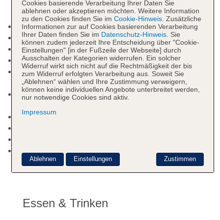
Cookies basierende Verarbeitung Ihrer Daten Sie
ablehnen oder akzeptieren möchten. Weitere Information
zu den Cookies finden Sie im
Cookie-Hinweis
. Zusätzliche
Rezeption
Informationen zur auf Cookies basierenden Verarbeitung
Ihrer Daten finden Sie im
Datenschutz-Hinweis
. Sie
Sonnenterrasse
können zudem jederzeit Ihre Entscheidung über "Cookie-
Pools: 2
Einstellungen" [in der Fußzeile der Webseite] durch
Ausschalten der Kategorien widerrufen. Ein solcher
Pool: Süßwasser, integrierter Kinder/Babypool
Widerruf wirkt sich nicht auf die Rechtmäßigkeit der bis
Pool: Outdoor, Süßwasser, integrierter
zum Widerruf erfolgten Verarbeitung aus. Soweit Sie
„Ablehnen“ wählen und Ihre Zustimmung verweigern,
Kinder/Babypool, Liegen, Sonnenschirme
können keine individuellen Angebote unterbreitet werden,
Internet: WLAN/WiFi, im gesamten Hotel
nur notwendige Cookies sind aktiv.
(Anlage): ohne Gebühr
Impressum
Zahlungsarten: TUI Card / VISA, MasterCard
Haustiere nicht erlaubt
Etagen: 2, Zimmer: 19
Landeskategorie: 1 Stern
Ablehnen
Einstellungen
Zustimmen
Essen & Trinken