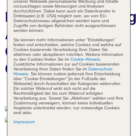
unserer Webseite personalisierte Werbung und Inhalte
vorzuschlagen sowie Messungen und Analysen
durchzuführen. Dabei kann auch ein Datentransfer in
Hotelbeschreibun
Drittstaaten [z.B. USA] möglich sein, wo vom EU-
Datenschutzniveau abgewichen werden kann und
Zugriffe von dortigen Behörden nicht ausgeschlossen
Appart'hôtel
werden können.
Sie können mehr Informationen unter "Einstellungen"
finden und entscheiden, welche Cookies und welche auf
Odalys City Nice
Cookies basierende Verarbeitung Ihrer Daten Sie
ablehnen oder akzeptieren möchten. Weitere Information
zu den Cookies finden Sie im
Cookie-Hinweis
.
Centre
Zusätzliche Informationen zur auf Cookies basierenden
Verarbeitung Ihrer Daten finden Sie im
Datenschutz-
Hinweis
. Sie können zudem jederzeit Ihre Entscheidung
über "Cookie-Einstellungen" [in der Fußzeile der
Webseite] durch Ausschalten der Kategorien widerrufen.
Ein solcher Widerruf wirkt sich nicht auf die
Das bietet Ihre Unterkunft
Rechtmäßigkeit der bis zum Widerruf erfolgten
Verarbeitung aus. Soweit Sie „Ablehnen“ wählen und Ihre
Zustimmung verweigern, können keine individuellen
Angebote unterbreitet werden, nur notwendige Cookies
sind aktiv.
Impressum