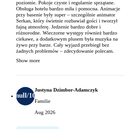
poziomie. Pokoje czyste i regularnie sprzątane.
Obsługa hotelu bardzo miła i pomocna. Animacje
przy basenie były super – szczególnie animator
Serkan, który świetnie rozbawiał gości i tworzył
fajną atmosferę. Jedzenie bardzo dobre i
różnorodne. Wieczorne występy również bardzo
ciekawe, a dodatkowym plusem była muzyka na
żywo przy barze. Cały wyjazd przebiegł bez
żadnych problemów – zdecydowanie polecam.
Show more
Justyna Dzimbor-Adamczyk
null
/10
Familie
Aug 2026