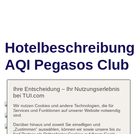
Hotelbeschreibun
AQI Pegasos Club
Ihre Entscheidung – Ihr Nutzungserlebnis
Das bietet Ihre Unterkunft
bei TUI.com
Wir nutzen Cookies und andere Technologien, die für
Services und Funktionen auf unserer Website notwendig
sind.
Darüber hinaus und soweit Sie einwilligen und
„Zustimmen“ auswählen, können wir sowie unsere bis zu
fünf Partner als Drittanbieter Cookies auf Ihrem Gerät