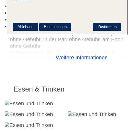
Souvenirshop, Boutique, Juwelier, Friseur
Arzt: Sprachen: englisch, türkisch
Diskothek/Nachtclub, Amphitheater
Internet: WLAN/WiFi, im öffentlichen Bereich:
Ablehnen
Einstellungen
Zustimmen
ohne Gebühr, an der Rezeption/in der Lobby:
ohne Gebühr, in der Bar: ohne Gebühr, am Pool:
ohne Gebühr
Zahlungsarten: TUI Card / VISA, MasterCard
Weitere Informationen
Haustiere nicht erlaubt
Parkmöglichkeiten: Stellplätze, nicht überdacht:
ohne Gebühr, Anfrage & Reservierung nicht
notwendig
Größe des Hotels/Anlage: 31000
Essen & Trinken
Gebäudeanzahl: 3, Etagen: 4, Zimmer: 417
Landeskategorie: 4 Sterne