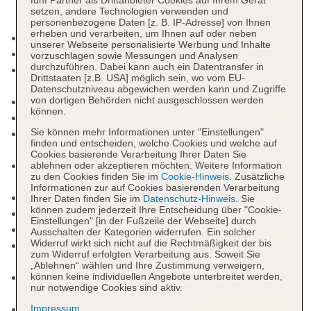
setzen, andere Technologien verwenden und
personenbezogene Daten [z. B. IP-Adresse] von Ihnen
erheben und verarbeiten, um Ihnen auf oder neben
Check-in Zeit ab 14:30 Uhr
unserer Webseite personalisierte Werbung und Inhalte
Check-out Zeit bis 12:00 Uhr
vorzuschlagen sowie Messungen und Analysen
durchzuführen. Dabei kann auch ein Datentransfer in
Early Check-in: täglich, gegen Gebühr, Anfrage &
Drittstaaten [z.B. USA] möglich sein, wo vom EU-
Reservierung notwendig
Datenschutzniveau abgewichen werden kann und Zugriffe
von dortigen Behörden nicht ausgeschlossen werden
Late Check-out: gegen Gebühr
können.
Letzte Komplettrenovierung: 2018
Sie können mehr Informationen unter "Einstellungen"
Rezeption: täglich, Sprachen: deutsch, englisch,
finden und entscheiden, welche Cookies und welche auf
russisch, türkisch
Cookies basierende Verarbeitung Ihrer Daten Sie
Gästebetreuung: Sprachen: deutsch, englisch,
ablehnen oder akzeptieren möchten. Weitere Information
zu den Cookies finden Sie im
Cookie-Hinweis
. Zusätzliche
türkisch
Informationen zur auf Cookies basierenden Verarbeitung
Lift
Ihrer Daten finden Sie im
Datenschutz-Hinweis
. Sie
können zudem jederzeit Ihre Entscheidung über "Cookie-
Gartenanlage
Einstellungen" [in der Fußzeile der Webseite] durch
Pools: 2
Ausschalten der Kategorien widerrufen. Ein solcher
Widerruf wirkt sich nicht auf die Rechtmäßigkeit der bis
Pool „MAIN POOL“: Outdoor, Liegestühle,
zum Widerruf erfolgten Verarbeitung aus. Soweit Sie
Sonnenschirme
„Ablehnen“ wählen und Ihre Zustimmung verweigern,
Pool: Outdoor, Liegen: ohne Gebühr, Liegestühle:
können keine individuellen Angebote unterbreitet werden,
nur notwendige Cookies sind aktiv.
ohne Gebühr, Sonnenschirme: ohne Gebühr
Badetücher: ohne Gebühr
Impressum