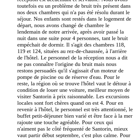
toutefois eu un problème de bruit très présent dans
nos deux chambres qui n'a pas été résolu durant le
séjour. Nos enfants sont restés dans le logement de
départ, nous avons changé de chambre le
lendemain de notre arrivée, après avoir passé la
nuit dans une suite pour 4 personnes, tant le bruit
empéchait de dormir. Il s'agit des chambres 118,
119 et 124, situées au rez-de-chaussée, à l'arrière
de l'hôtel. Le personnel de la réception nous a dit
ne pas connaître l'origine du bruit mais nous
restons persuadés qu'il s'agissait d'un moteur de
pompe de piscine ou de réserve d'eau. Pour le
reste, la région où se trouve l'hôtel vaut le détour à
condition de louer une voiture, meilleur moyen de
visiter Santorin à prix raisonnable. Les excursions
locales sont fort chères quand on est 4. Pour en
revenir à l'hôtel, le personnel est très attentionné, le
buffet petit-déjeuner bien varié et être face à la mer
rajoute une touche agréable. Pour ceux qui
n'aiment pas le côté fréquenté de Santorin, mieux
vaut partir début septembre, c'est plus calme. Pour