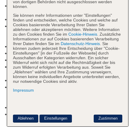
von dortigen Behörden nicht ausgeschlossen werden
Pool: Outdoor, Süßwasser, integrierter
können.
Kinder/Babypool, Daybeds, Liegen, Liegestühle
Sie können mehr Informationen unter "Einstellungen"
Badetücher
finden und entscheiden, welche Cookies und welche auf
Cookies basierende Verarbeitung Ihrer Daten Sie
Internet: WLAN/WiFi, im gesamten Hotel
ablehnen oder akzeptieren möchten. Weitere Information
(Anlage), im öffentlichen Bereich, an der
zu den Cookies finden Sie im
Cookie-Hinweis
. Zusätzliche
Informationen zur auf Cookies basierenden Verarbeitung
Rezeption/in der Lobby, in der Bar, am Pool
Ihrer Daten finden Sie im
Datenschutz-Hinweis
. Sie
Internetterminal
können zudem jederzeit Ihre Entscheidung über "Cookie-
Wäscheservice
Einstellungen" [in der Fußzeile der Webseite] durch
Ausschalten der Kategorien widerrufen. Ein solcher
Gepäckservice
Widerruf wirkt sich nicht auf die Rechtmäßigkeit der bis
Zahlungsarten: TUI Card / VISA, MasterCard,
zum Widerruf erfolgten Verarbeitung aus. Soweit Sie
„Ablehnen“ wählen und Ihre Zustimmung verweigern,
American Express
können keine individuellen Angebote unterbreitet werden,
Haustiere nicht erlaubt
nur notwendige Cookies sind aktiv.
Tagungseinrichtungen: Konferenzräume: 1,
Impressum
klimatisierte Tagungsräume, Tagungsequipment,
Coffee Breaks
Gebäudeanzahl: 7, Etagen: 2, Zimmer: 80
Landeskategorie: 5 Sterne
Ablehnen
Einstellungen
Zustimmen