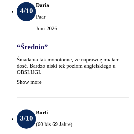
Daria
4
/10
Paar
Juni 2026
“Średnio”
Śniadania tak monotonne, że naprawdę miałam
dość. Bardzo niski też poziom angielskiego u
OBSLUGI.
Show more
Burli
3
/10
(60 bis 69 Jahre)