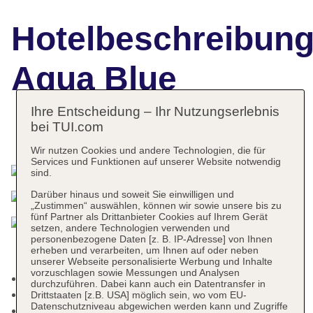
Hotelbeschreibun
Aqua Blue
Ihre Entscheidung – Ihr Nutzungserlebnis
bei TUI.com
Das bietet Ihre Unterkunft
Wir nutzen Cookies und andere Technologien, die für
Services und Funktionen auf unserer Website notwendig
sind.
Darüber hinaus und soweit Sie einwilligen und
„Zustimmen“ auswählen, können wir sowie unsere bis zu
fünf Partner als Drittanbieter Cookies auf Ihrem Gerät
setzen, andere Technologien verwenden und
personenbezogene Daten [z. B. IP-Adresse] von Ihnen
erheben und verarbeiten, um Ihnen auf oder neben
unserer Webseite personalisierte Werbung und Inhalte
vorzuschlagen sowie Messungen und Analysen
Kurtaxe/Ökotaxe/Touristensteuer zahlbar vor Ort
durchzuführen. Dabei kann auch ein Datentransfer in
Rezeption
Drittstaaten [z.B. USA] möglich sein, wo vom EU-
Datenschutzniveau abgewichen werden kann und Zugriffe
Gartenanlage, Sonnenterrasse