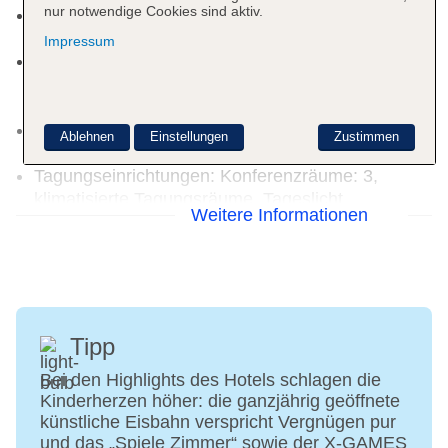
nur notwendige Cookies sind aktiv.
Zahlungsarten: TUI Card / VISA, MasterCard, EC
Karte/Maestro
Impressum
Haustier: Hund erlaubt: ca. 19 EUR, Anfrage
notwendig, Katze erlaubt: ca. 19 EUR, Anfrage
notwendig
Parkmöglichkeiten: Garage: pro Tag ca. 15 EUR,
Ablehnen
Einstellungen
Zustimmen
Stellplätze, überdacht: pro Tag ca. 11 EUR
Tagungseinrichtungen: Konferenzräume: 3,
klimatisierte Tagungsräume, Tageslicht,
Weitere Informationen
Tagungsequipment, Coffee Breaks
Etagen: 4, Zimmer: 190
Landeskategorie: 4 Sterne
Tipp
Bei den Highlights des Hotels schlagen die
Kinderherzen höher: die ganzjährig geöffnete
künstliche Eisbahn verspricht Vergnügen pur
und das „Spiele Zimmer“ sowie der X-GAMES