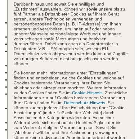
Darüber hinaus und soweit Sie einwilligen und
„Zustimmen“ auswählen, können wir sowie unsere bis zu
fünf Partner als Drittanbieter Cookies auf Ihrem Gerät
setzen, andere Technologien verwenden und
Kurtaxe/Ökotaxe/Touristensteuer zahlbar vor Ort:
personenbezogene Daten [z. B. IP-Adresse] von Ihnen
erheben und verarbeiten, um Ihnen auf oder neben
pro Tag ca. 0.7 EUR
unserer Webseite personalisierte Werbung und Inhalte
Check-in Zeit ab 16:00 Uhr
vorzuschlagen sowie Messungen und Analysen
Check-out Zeit bis 11:00 Uhr
durchzuführen. Dabei kann auch ein Datentransfer in
Drittstaaten [z.B. USA] möglich sein, wo vom EU-
Rezeption: täglich 24 Stunden, Sprachen:
Datenschutzniveau abgewichen werden kann und Zugriffe
deutsch, englisch, polnisch
von dortigen Behörden nicht ausgeschlossen werden
können.
Lift
Gemeinschaftslounge/TV-Bereich
Sie können mehr Informationen unter "Einstellungen"
finden und entscheiden, welche Cookies und welche auf
Sonnenterrasse
Cookies basierende Verarbeitung Ihrer Daten Sie
Pools: 2
ablehnen oder akzeptieren möchten. Weitere Information
zu den Cookies finden Sie im
Cookie-Hinweis
. Zusätzliche
Aquapark „Aquapark“: Indoor, Outdoor, beheizbar,
Informationen zur auf Cookies basierenden Verarbeitung
Wasserrutsche
Ihrer Daten finden Sie im
Datenschutz-Hinweis
. Sie
Kinderpool „Kinderpool“: Outdoor, beheizbar,
können zudem jederzeit Ihre Entscheidung über "Cookie-
Einstellungen" [in der Fußzeile der Webseite] durch
Wasserrutsche
Ausschalten der Kategorien widerrufen. Ein solcher
Whirlpool „Whirlpool im Aquapark“
Widerruf wirkt sich nicht auf die Rechtmäßigkeit der bis
zum Widerruf erfolgten Verarbeitung aus. Soweit Sie
Internet: WLAN/WiFi, im gesamten Hotel
„Ablehnen“ wählen und Ihre Zustimmung verweigern,
(Anlage): ohne Gebühr
können keine individuellen Angebote unterbreitet werden,