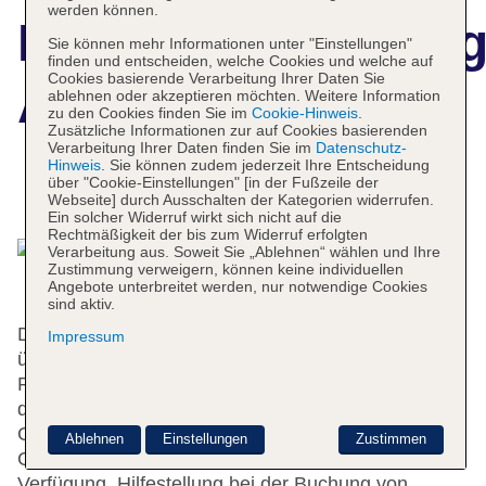
werden können.
Hotelbeschreibun
Sie können mehr Informationen unter "Einstellungen"
finden und entscheiden, welche Cookies und welche auf
Cookies basierende Verarbeitung Ihrer Daten Sie
Arber Hotel
ablehnen oder akzeptieren möchten. Weitere Information
zu den Cookies finden Sie im
Cookie-Hinweis
.
Zusätzliche Informationen zur auf Cookies basierenden
Verarbeitung Ihrer Daten finden Sie im
Datenschutz-
Hinweis
. Sie können zudem jederzeit Ihre Entscheidung
über "Cookie-Einstellungen" [in der Fußzeile der
Das bietet Ihre Unterkunft
Webseite] durch Ausschalten der Kategorien widerrufen.
Ein solcher Widerruf wirkt sich nicht auf die
Rechtmäßigkeit der bis zum Widerruf erfolgten
Verarbeitung aus. Soweit Sie „Ablehnen“ wählen und Ihre
Zustimmung verweigern, können keine individuellen
Angebote unterbreitet werden, nur notwendige Cookies
sind aktiv.
Das Hotel bietet 25 Nichtraucherzimmer und verfügt
Impressum
über einen Aufzug. Das freundliche Personal an der
Rezeption ist gerne bei allen Fragen behilflich. Zu
den Einrichtungen des Hauses gehören eine
Gepäckaufbewahrung, ein Safe und ein
Ablehnen
Einstellungen
Zustimmen
Geldautomat. In der Unterbringung steht WLAN zur
Verfügung. Hilfestellung bei der Buchung von