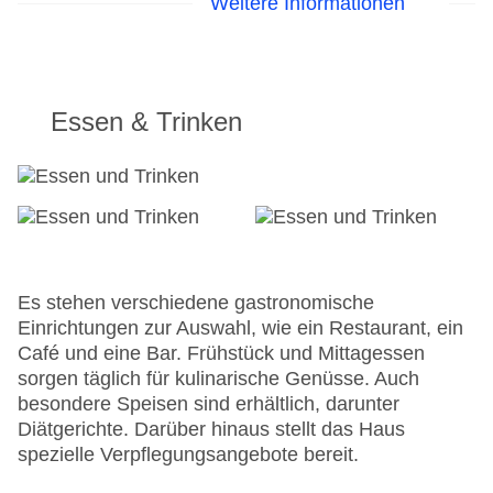
Weitere Informationen
Hotelsafe
WLAN/WiFi im Hotel
Letzte umfassende Renovierung: 2007
Lift
Minimarkt
Essen & Trinken
Anzahl der Konferenzräume: 1
Anzahl der Aufzüge: 1
Zimmerservice
Gesamtanzahl der Stockwerke: 7
Gesamtanzahl der Zimmer: 25
Zahlungsarten: Diners Club, Mastercard, Visa
Landeskategorie: 3 Sterne
Es stehen verschiedene gastronomische
Einrichtungen zur Auswahl, wie ein Restaurant, ein
Café und eine Bar. Frühstück und Mittagessen
sorgen täglich für kulinarische Genüsse. Auch
besondere Speisen sind erhältlich, darunter
Diätgerichte. Darüber hinaus stellt das Haus
spezielle Verpflegungsangebote bereit.