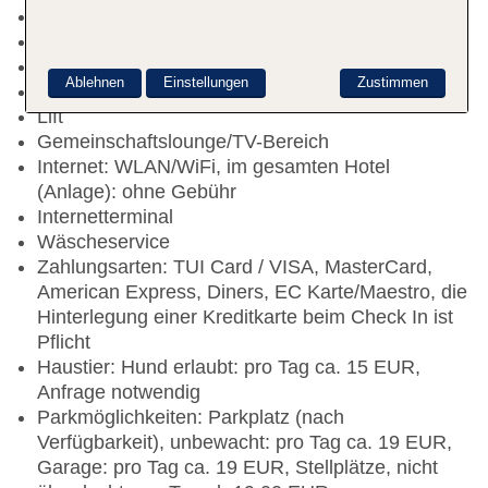
Nichtraucherhotel
Check-in Zeit ab 15:00 Uhr
Check-out Zeit bis 12:00 Uhr
Ablehnen
Einstellungen
Zustimmen
Rezeption: täglich 24 Stunden
Lift
Gemeinschaftslounge/TV-Bereich
Internet: WLAN/WiFi, im gesamten Hotel
(Anlage): ohne Gebühr
Internetterminal
Wäscheservice
Zahlungsarten: TUI Card / VISA, MasterCard,
American Express, Diners, EC Karte/Maestro, die
Hinterlegung einer Kreditkarte beim Check In ist
Pflicht
Haustier: Hund erlaubt: pro Tag ca. 15 EUR,
Anfrage notwendig
Parkmöglichkeiten: Parkplatz (nach
Verfügbarkeit), unbewacht: pro Tag ca. 19 EUR,
Garage: pro Tag ca. 19 EUR, Stellplätze, nicht