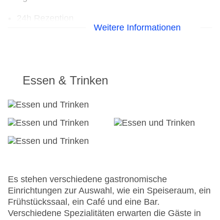
24h Rezeption
Weitere Informationen
Parkplatz
Check-in von: 15:00:00
Check-out bis: 11:00:00
Konferenzraum
Garage
Essen & Trinken
Hoteleröffnung: 1998
Hotelsafe
WLAN/WiFi im Hotel
Letzte umfassende Renovierung: 2007
Lift
Anzahl der Konferenzräume: 1
Anzahl der Aufzüge: 1
Zimmerservice
Sonnenterrasse
Es stehen verschiedene gastronomische
Gesamtanzahl der Stockwerke: 16
Einrichtungen zur Auswahl, wie ein Speiseraum, ein
Gesamtanzahl der Zimmer: 97
Frühstückssaal, ein Café und eine Bar.
Pools:Beheizter Außenpool, Outdoor Pool,
Verschiedene Spezialitäten erwarten die Gäste in