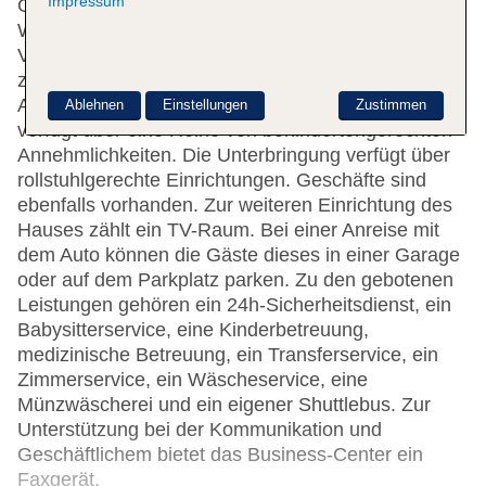
Impressum
Gepäckaufbewahrung, ein Safe und eine
Wechselstube stehen als Serviceleistungen zur
Verfügung. Per WLAN erhalten die Gäste Zugang
zum Internet. Hilfestellung bei der Buchung von
Ausflügen wird am Tourdesk geboten. Das Hotel
Ablehnen
Einstellungen
Zustimmen
verfügt über eine Reihe von behindertengerechten
Annehmlichkeiten. Die Unterbringung verfügt über
rollstuhlgerechte Einrichtungen. Geschäfte sind
ebenfalls vorhanden. Zur weiteren Einrichtung des
Hauses zählt ein TV-Raum. Bei einer Anreise mit
dem Auto können die Gäste dieses in einer Garage
oder auf dem Parkplatz parken. Zu den gebotenen
Leistungen gehören ein 24h-Sicherheitsdienst, ein
Babysitterservice, eine Kinderbetreuung,
medizinische Betreuung, ein Transferservice, ein
Zimmerservice, ein Wäscheservice, eine
Münzwäscherei und ein eigener Shuttlebus. Zur
Unterstützung bei der Kommunikation und
Geschäftlichem bietet das Business-Center ein
Faxgerät.