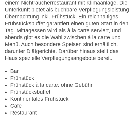
Sonnenschirme am Pool, Liegen am Pool
einem Nichtraucherrestaurant mit Klimaanlage. Die
Zahlungsarten: American Express, Diners Club,
Unterkunft bietet als buchbare Verpflegungsleistung
Mastercard, Visa
Übernachtung inkl. Frühstück. Ein reichhaltiges
Landeskategorie: 4 Sterne
Frühstücksbuffet garantiert einen guten Start in den
Tag. Mittagessen wird als à la carte serviert, und
abends gibt es die Wahl zwischen à la carte und
Menü. Auch besondere Speisen sind erhältlich,
darunter Diätgerichte. Darüber hinaus stellt das
Haus spezielle Verpflegungsangebote bereit.
Bar
Frühstück
Frühstück à la carte: ohne Gebühr
Frühstücksbuffet
Kontinentales Frühstück
Cafe
Restaurant