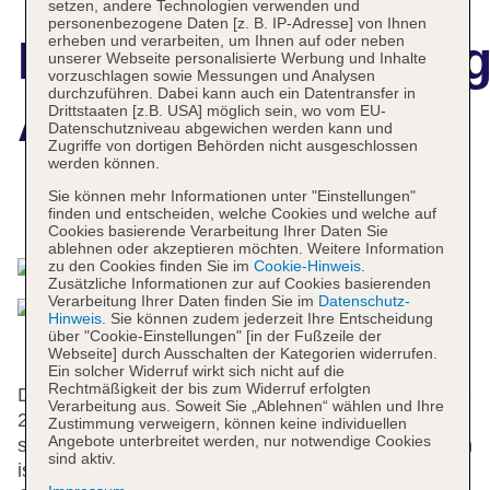
setzen, andere Technologien verwenden und
personenbezogene Daten [z. B. IP-Adresse] von Ihnen
erheben und verarbeiten, um Ihnen auf oder neben
Hotelbeschreibun
unserer Webseite personalisierte Werbung und Inhalte
vorzuschlagen sowie Messungen und Analysen
durchzuführen. Dabei kann auch ein Datentransfer in
Argenta Towers
Drittstaaten [z.B. USA] möglich sein, wo vom EU-
Datenschutzniveau abgewichen werden kann und
Zugriffe von dortigen Behörden nicht ausgeschlossen
werden können.
Sie können mehr Informationen unter "Einstellungen"
Das bietet Ihre Unterkunft
finden und entscheiden, welche Cookies und welche auf
Cookies basierende Verarbeitung Ihrer Daten Sie
ablehnen oder akzeptieren möchten. Weitere Information
zu den Cookies finden Sie im
Cookie-Hinweis
.
Zusätzliche Informationen zur auf Cookies basierenden
Verarbeitung Ihrer Daten finden Sie im
Datenschutz-
Hinweis
. Sie können zudem jederzeit Ihre Entscheidung
über "Cookie-Einstellungen" [in der Fußzeile der
Webseite] durch Ausschalten der Kategorien widerrufen.
Ein solcher Widerruf wirkt sich nicht auf die
Rechtmäßigkeit der bis zum Widerruf erfolgten
Die 97 Zimmer, die 19 Suiten, die 53 Einzel- und die
Verarbeitung aus. Soweit Sie „Ablehnen“ wählen und Ihre
22 Doppelzimmer verteilen sich auf 16 Etagen und
Zustimmung verweigern, können keine individuellen
Angebote unterbreitet werden, nur notwendige Cookies
sind über einen Aufzug erreichbar. An der Rezeption
sind aktiv.
ist das Ein- und Auschecken jederzeit möglich. Eine