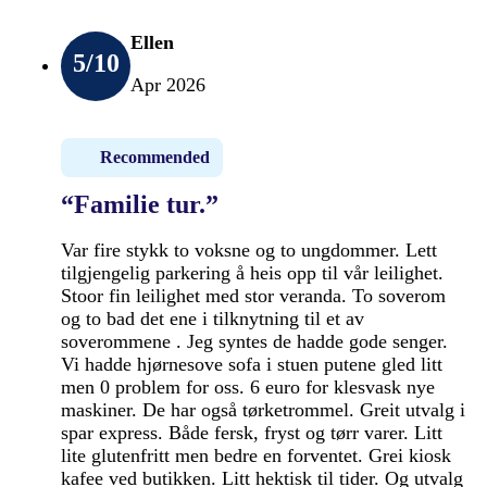
Ellen
5
/10
Apr 2026
Recommended
“Familie tur.”
Var fire stykk to voksne og to ungdommer. Lett
tilgjengelig parkering å heis opp til vår leilighet.
Stoor fin leilighet med stor veranda. To soverom
og to bad det ene i tilknytning til et av
soverommene . Jeg syntes de hadde gode senger.
Vi hadde hjørnesove sofa i stuen putene gled litt
men 0 problem for oss. 6 euro for klesvask nye
maskiner. De har også tørketrommel. Greit utvalg i
spar express. Både fersk, fryst og tørr varer. Litt
lite glutenfritt men bedre en forventet. Grei kiosk
kafee ved butikken. Litt hektisk til tider. Og utvalg