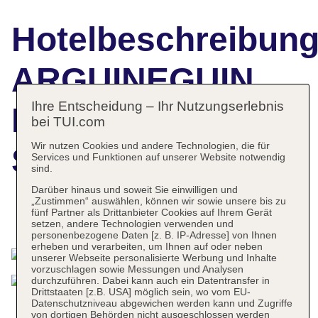
Hotelbeschreibun
ARGUINEGUIN
Ihre Entscheidung – Ihr Nutzungserlebnis
PARK BY
bei TUI.com
Wir nutzen Cookies und andere Technologien, die für
SERVATUR
Services und Funktionen auf unserer Website notwendig
sind.
Darüber hinaus und soweit Sie einwilligen und
„Zustimmen“ auswählen, können wir sowie unsere bis zu
fünf Partner als Drittanbieter Cookies auf Ihrem Gerät
Das bietet Ihre Unterkunft
setzen, andere Technologien verwenden und
personenbezogene Daten [z. B. IP-Adresse] von Ihnen
erheben und verarbeiten, um Ihnen auf oder neben
unserer Webseite personalisierte Werbung und Inhalte
vorzuschlagen sowie Messungen und Analysen
durchzuführen. Dabei kann auch ein Datentransfer in
Drittstaaten [z.B. USA] möglich sein, wo vom EU-
Datenschutzniveau abgewichen werden kann und Zugriffe
von dortigen Behörden nicht ausgeschlossen werden