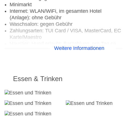
Minimarkt
Internet: WLAN/WiFi, im gesamten Hotel
(Anlage): ohne Gebühr
Waschsalon: gegen Gebühr
Zahlungsarten: TUI Card / VISA, MasterCard, EC
Karte/Maestro
Haustier: Hund erlaubt: Barzahlung, pro Tag ca.
Weitere Informationen
15 EUR, Gewicht bis max. 5 kg
Parkmöglichkeiten: Garage
Businesscenter: täglich, gegen Gebühr,
Sprachen: englisch, spanisch
Tagungseinrichtungen: Konferenzräume: 1,
Essen & Trinken
klimatisierte Tagungsräume
Größe des Hotels/Anlage: 24000 qm
Gebäudeanzahl: 14, Etagen: 5, Ferienhäuser:
263
Landeskategorie: keine Sterneklassifizierung