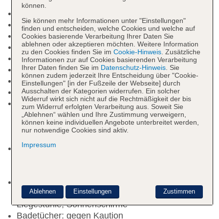
können.
Check-in Zeit ab 15:00 Uhr
Sie können mehr Informationen unter "Einstellungen"
Check-out Zeit bis 11:00 Uhr
finden und entscheiden, welche Cookies und welche auf
Late Check-out: ca. 40 EUR, Anfrage notwendig
Cookies basierende Verarbeitung Ihrer Daten Sie
ablehnen oder akzeptieren möchten. Weitere Information
Hoteleröffnung: 2019
zu den Cookies finden Sie im
Cookie-Hinweis
. Zusätzliche
Letzte Komplettrenovierung: 2019
Informationen zur auf Cookies basierenden Verarbeitung
Ihrer Daten finden Sie im
Datenschutz-Hinweis
. Sie
Rezeption: täglich, Sprachen: englisch, spanisch
können zudem jederzeit Ihre Entscheidung über "Cookie-
Lift
Einstellungen" [in der Fußzeile der Webseite] durch
Ausschalten der Kategorien widerrufen. Ein solcher
Pools: 3
Widerruf wirkt sich nicht auf die Rechtmäßigkeit der bis
Pool „Main pool“: Outdoor, beheizbar: November -
zum Widerruf erfolgten Verarbeitung aus. Soweit Sie
März, Balinesische Betten: ohne Gebühr, Liegen:
„Ablehnen“ wählen und Ihre Zustimmung verweigern,
können keine individuellen Angebote unterbreitet werden,
ohne Gebühr, Liegestühle: ohne Gebühr,
nur notwendige Cookies sind aktiv.
Sonnenschirme: ohne Gebühr
Impressum
Kinderpool „Children´s pool“: Outdoor, beheizbar:
November - März, Balinesische Betten, Liegen,
Liegestühle, Sonnenschirme
Adults-only-Pool „Adults-only pool“: ab 18 Jahre,
Ablehnen
Einstellungen
Zustimmen
Outdoor, beheizbar: November - März, Liegen,
Liegestühle, Sonnenschirme
Badetücher: gegen Kaution