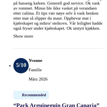
på basseng kafeen. Generell god service. Ok vask
av rommet. Minus ble ikke vasket på verandaen
etter calima. Et tips vær nøye selv å vask benken
etter mat så slipper du maur. Oppbevar mat i
kjøleskapet og mikro/ steikovn. Vår leilighet hadde
også fryser under kjøleskapet. Ok utstyrt kjøkken.
Show more
Yvonne
5
/10
Familie
März 2026
Recommended
“Park Arguineguin Gran Canaria”