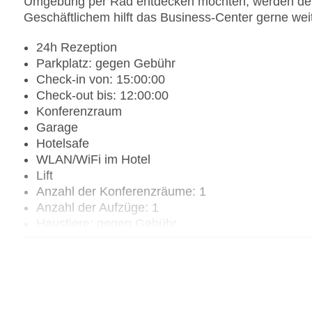
Umgebung per Rad entdecken möchten, werden den 
Geschäftlichem hilft das Business-Center gerne weit
24h Rezeption
Parkplatz: gegen Gebühr
Check-in von: 15:00:00
Check-out bis: 12:00:00
Konferenzraum
Garage
Hotelsafe
WLAN/WiFi im Hotel
Lift
Anzahl der Konferenzräume: 1
Anzahl der Aufzüge: 1
Haustiere: gegen Gebühr
Haustiere auf Anfrage: gegen Gebühr
Zimmerservice
Sonnenterrasse
Gesamtanzahl der Stockwerke: 5
Gesamtanzahl der Zimmer: 49