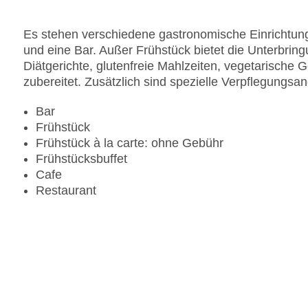
Pools:Indoor Pool, Outdoor Pool
Zahlungsarten: American Express, Diners Club, 
Es stehen verschiedene gastronomische Einrichtung
Landeskategorie: 5 Sterne
und eine Bar. Außer Frühstück bietet die Unterbrin
Diätgerichte, glutenfreie Mahlzeiten, vegetarisch
zubereitet. Zusätzlich sind spezielle Verpflegungsa
Bar
Frühstück
Frühstück à la carte: ohne Gebühr
Frühstücksbuffet
Cafe
Restaurant