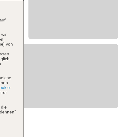
auf
 wir
en,
se] von
lysen
glich
n
welche
hnen
okie-
hrer
 die
blehnen“