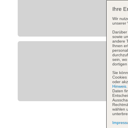
Ihre E
Wir nutz
unserer 
Darüber 
sowie un
andere 
Ihnen er
personal
durchzuf
sein, w
dortigen
Sie könn
Cookies 
oder akz
Hinweis
Daten fi
Entschei
Ausschal
Rechtmäß
wählen u
unterbre
Impres