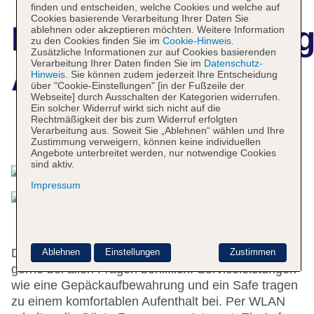
finden und entscheiden, welche Cookies und welche auf
Cookies basierende Verarbeitung Ihrer Daten Sie
Hotelbeschreibun
ablehnen oder akzeptieren möchten. Weitere Information
zu den Cookies finden Sie im
Cookie-Hinweis
.
Zusätzliche Informationen zur auf Cookies basierenden
Verarbeitung Ihrer Daten finden Sie im
Datenschutz-
Arkk Homes
Hinweis
. Sie können zudem jederzeit Ihre Entscheidung
über "Cookie-Einstellungen" [in der Fußzeile der
Webseite] durch Ausschalten der Kategorien widerrufen.
Ein solcher Widerruf wirkt sich nicht auf die
Rechtmäßigkeit der bis zum Widerruf erfolgten
Verarbeitung aus. Soweit Sie „Ablehnen“ wählen und Ihre
Das bietet Ihre Unterkunft
Zustimmung verweigern, können keine individuellen
Angebote unterbreitet werden, nur notwendige Cookies
sind aktiv.
Impressum
Das freundliche Personal an der Rezeption ist
Ablehnen
Einstellungen
Zustimmen
gerne bei allen Fragen behilflich. Serviceleistungen
wie eine Gepäckaufbewahrung und ein Safe tragen
zu einem komfortablen Aufenthalt bei. Per WLAN