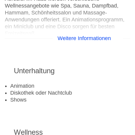
Wellnessangebote wie Spa, Sauna, Dampfbad,
Hammam, Schönheitssalon und Massage-
Anwendungen offeriert. Ein Animationsprogramm,
ein Miniclub und eine Disco sorgen für besten
Freizeitspaß.
Weitere Informationen
Wassersport
Bananaboat: gegen Gebühr
Kanu: gegen Gebühr
Unterhaltung
Tauchschule: gegen Gebühr
Jetski: gegen Gebühr
Animation
Wasserski: gegen Gebühr
Diskothek oder Nachtclub
Windsurfen: gegen Gebühr
Shows
Aerobic
Beachvolleyball
Fahrradverleih
Fitnessraum
Wellness
Tretboot: gegen Gebühr