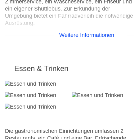
Zimmerservice, ein Wäscheservice, ein Friseur und
ein eigener Shuttlebus. Zur Erkundung der
Umgebung bietet ein Fahrradverleih die notwendige
Ausrüstung.
Weitere Informationen
24h Rezeption
Parkplatz: ohne Gebühr
Check-in von: 14:00:00
Check-out bis: 12:00:00
Konferenzraum
Essen & Trinken
Garage: ohne Gebühr
Garten
Hoteleröffnung: 2004
Hotelsafe
WLAN/WiFi im Hotel
Letzte umfassende Renovierung: 2012
Lift
Minimarkt
Anzahl der Konferenzräume: 1
Die gastronomischen Einrichtungen umfassen 2
Anzahl der Aufzüge: 1
Restaurants, ein Café und eine Bar. Erfrischende