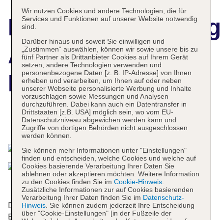
Wir nutzen Cookies und andere Technologien, die für
Hotelbeschreibun
Services und Funktionen auf unserer Website notwendig
sind.
Darüber hinaus und soweit Sie einwilligen und
Armas Pemar
„Zustimmen“ auswählen, können wir sowie unsere bis zu
fünf Partner als Drittanbieter Cookies auf Ihrem Gerät
setzen, andere Technologien verwenden und
personenbezogene Daten [z. B. IP-Adresse] von Ihnen
Beach Resort
erheben und verarbeiten, um Ihnen auf oder neben
unserer Webseite personalisierte Werbung und Inhalte
vorzuschlagen sowie Messungen und Analysen
durchzuführen. Dabei kann auch ein Datentransfer in
Drittstaaten [z.B. USA] möglich sein, wo vom EU-
Datenschutzniveau abgewichen werden kann und
Das bietet Ihre Unterkunft
Zugriffe von dortigen Behörden nicht ausgeschlossen
werden können.
Sie können mehr Informationen unter "Einstellungen"
finden und entscheiden, welche Cookies und welche auf
Cookies basierende Verarbeitung Ihrer Daten Sie
ablehnen oder akzeptieren möchten. Weitere Information
zu den Cookies finden Sie im
Cookie-Hinweis
.
Zusätzliche Informationen zur auf Cookies basierenden
Verarbeitung Ihrer Daten finden Sie im
Datenschutz-
Das Hotel bietet 535 Nichtraucherzimmer auf 7
Hinweis
. Sie können zudem jederzeit Ihre Entscheidung
über "Cookie-Einstellungen" [in der Fußzeile der
Etagen, die mit einem Aufzug erreichbar sind.