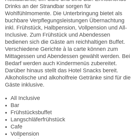
Zimmerservice
Drinks an der Strandbar sorgen für
Sonnenterrasse
Wohlfühlmomente. Die Unterbringung bietet als
Gesamtanzahl der Stockwerke: 7
buchbare Verpflegungsleistungen Übernachtung
Gesamtanzahl der Zimmer: 535
inkl. Frühstück, Halbpension, Vollpension und All-
Pools:Kinderbecken, Indoor Pool, Outdoor Pool,
Inclusive. Zum Frühstück und Abendessen
Sonnenschirme am Pool, Liegen am Pool,
bedienen sich die Gäste am reichhaltigen Buffet.
Handtücher, Wasserrutsche
Verschiedene Gerichte à la carte können zum
Zahlungsarten: Diners Club, EC Maestro,
Mittagessen und Abendessen gewählt werden. Bei
Mastercard, Visa
Bedarf werden auch Kindermenüs zubereitet.
Landeskategorie: 5 Sterne
Darüber hinaus stellt das Hotel Snacks bereit.
Alkoholische und alkoholfreie Getränke sind für die
Gäste inklusive.
All Inclusive
Bar
Frühstücksbuffet
Langschläferfrühstück
Cafe
Vollpension