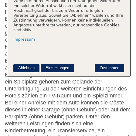
Webseite] durch Ausschalten der Kategorien widerrufen.
Englisch- und deutschsprachiges Personal an der
Ein solcher Widerruf wirkt sich nicht auf die
Rechtmäßigkeit der bis zum Widerruf erfolgten
Rezeption im Empfangsbereich steht zur Seite beim
Verarbeitung aus. Soweit Sie „Ablehnen“ wählen und Ihre
Ein- und Auschecken. Eine Gepäckaufbewahrung,
Zustimmung verweigern, können keine individuellen
Angebote unterbreitet werden, nur notwendige Cookies
ein Safe, eine Wechselstube und ein Geldautomat
sind aktiv.
gehören zur Einrichtung des Hauses. Per WLAN
Impressum
erhalten die Gäste Zugang zum Internet.
Hilfestellung bei der Buchung von Ausflügen wird
am Tourdesk geboten. Rollstuhlgerechte
Einrichtungen sind vorhanden. Ein Supermarkt und
andere Geschäfte können zum Einkaufen und
Ablehnen
Einstellungen
Zustimmen
Bummeln genutzt werden. Ein schöner Garten und
ein Spielplatz gehören zum Gelände der
Unterbringung. Zu den weiteren Einrichtungen des
Hotels zählen ein TV-Raum und ein Spielzimmer.
Bei einer Anreise mit dem Auto können die Gäste
dieses in einer Garage (ohne Gebühr) oder auf dem
Parkplatz (ohne Gebühr) parken. Unter den
weiteren Leistungen finden sich eine
Kinderbetreuung, ein Transferservice, ein