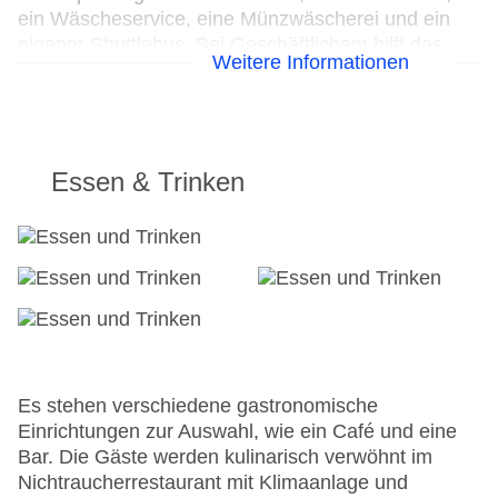
ein Wäscheservice, eine Münzwäscherei und ein
eigener Shuttlebus. Bei Geschäftlichem hilft das
Weitere Informationen
Business-Center gerne weiter und bietet ein
Faxgerät an.
24h Rezeption
Parkplatz: gegen Gebühr
Essen & Trinken
Check-in von: 15:00:00
Check-out bis: 12:00:00
Konferenzraum
Garage: gegen Gebühr
Hoteleröffnung: 1914
Hotelsafe
WLAN/WiFi im Hotel
Letzte umfassende Renovierung: 2018
Lift
Es stehen verschiedene gastronomische
Anzahl der Konferenzräume: 1
Einrichtungen zur Auswahl, wie ein Café und eine
Anzahl der Aufzüge: 1
Bar. Die Gäste werden kulinarisch verwöhnt im
Zimmerservice: gegen Gebühr
Nichtraucherrestaurant mit Klimaanlage und