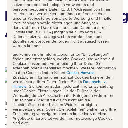
fünf Partner als Drittanbieter Cookies auf Ihrem Gerät
setzen, andere Technologien verwenden und
personenbezogene Daten [z. B. IP-Adresse] von Ihnen
Hotelbeschreibun
erheben und verarbeiten, um Ihnen auf oder neben
unserer Webseite personalisierte Werbung und Inhalte
vorzuschlagen sowie Messungen und Analysen
Art Deco Imperial
durchzuführen. Dabei kann auch ein Datentransfer in
Drittstaaten [z.B. USA] möglich sein, wo vom EU-
Datenschutzniveau abgewichen werden kann und
Zugriffe von dortigen Behörden nicht ausgeschlossen
werden können.
Sie können mehr Informationen unter "Einstellungen"
Das bietet Ihre Unterkunft
finden und entscheiden, welche Cookies und welche auf
Cookies basierende Verarbeitung Ihrer Daten Sie
ablehnen oder akzeptieren möchten. Weitere Information
zu den Cookies finden Sie im
Cookie-Hinweis
.
Zusätzliche Informationen zur auf Cookies basierenden
Verarbeitung Ihrer Daten finden Sie im
Datenschutz-
Hinweis
. Sie können zudem jederzeit Ihre Entscheidung
über "Cookie-Einstellungen" [in der Fußzeile der
Webseite] durch Ausschalten der Kategorien widerrufen.
Ein solcher Widerruf wirkt sich nicht auf die
Im Jahr 1914 wurde das Cityhotel gebaut. Das
Rechtmäßigkeit der bis zum Widerruf erfolgten
Hotel bietet 126 Nichtraucherzimmer auf 6 Etagen,
Verarbeitung aus. Soweit Sie „Ablehnen“ wählen und Ihre
Zustimmung verweigern, können keine individuellen
die mit einem Aufzug erreichbar sind. Englisch- und
Angebote unterbreitet werden, nur notwendige Cookies
deutschsprachiges Personal an der Rezeption im
sind aktiv.