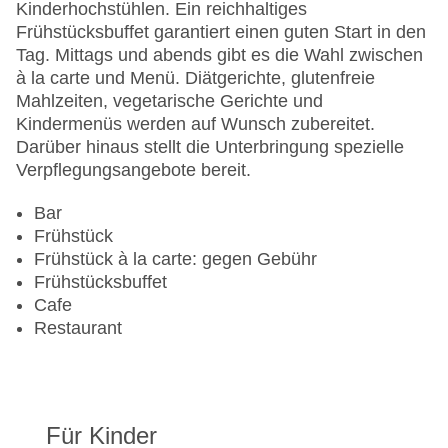
Gesamtanzahl der Stockwerke: 6
Kinderhochstühlen. Ein reichhaltiges
Gesamtanzahl der Zimmer: 126
Frühstücksbuffet garantiert einen guten Start in den
Zahlungsarten: American Express, Diners Club,
Tag. Mittags und abends gibt es die Wahl zwischen
EC Maestro, Mastercard, Visa
à la carte und Menü. Diätgerichte, glutenfreie
Landeskategorie: 5 Sterne
Mahlzeiten, vegetarische Gerichte und
Kindermenüs werden auf Wunsch zubereitet.
Darüber hinaus stellt die Unterbringung spezielle
Verpflegungsangebote bereit.
Bar
Frühstück
Frühstück à la carte: gegen Gebühr
Frühstücksbuffet
Cafe
Restaurant
Für Kinder