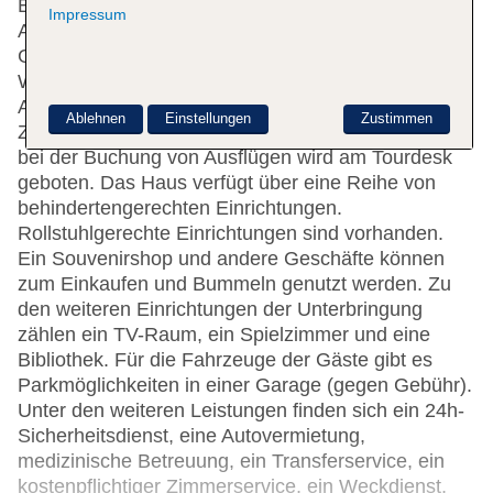
Empfangsbereich steht zur Seite beim Ein- und
Impressum
Auschecken. Serviceleistungen wie eine
Gepäckaufbewahrung, ein Safe und eine
Wechselstube tragen zu einem komfortablen
Aufenthalt bei. Per WLAN erhalten die Gäste
Ablehnen
Einstellungen
Zustimmen
Zugang zum Internet (ohne Gebühr). Hilfestellung
bei der Buchung von Ausflügen wird am Tourdesk
geboten. Das Haus verfügt über eine Reihe von
behindertengerechten Einrichtungen.
Rollstuhlgerechte Einrichtungen sind vorhanden.
Ein Souvenirshop und andere Geschäfte können
zum Einkaufen und Bummeln genutzt werden. Zu
den weiteren Einrichtungen der Unterbringung
zählen ein TV-Raum, ein Spielzimmer und eine
Bibliothek. Für die Fahrzeuge der Gäste gibt es
Parkmöglichkeiten in einer Garage (gegen Gebühr).
Unter den weiteren Leistungen finden sich ein 24h-
Sicherheitsdienst, eine Autovermietung,
medizinische Betreuung, ein Transferservice, ein
kostenpflichtiger Zimmerservice, ein Weckdienst,