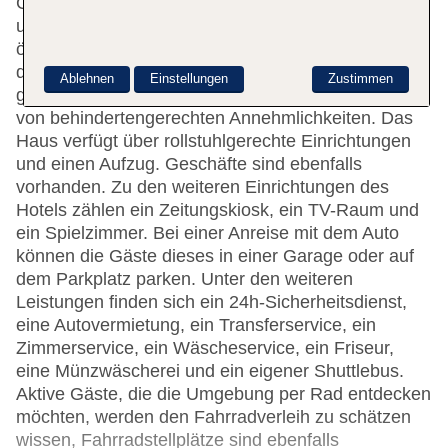
Gepäckaufbewahrung, ein Safe, eine Wechselstube
und ein Getränkeautomat. WLAN ist in den
öffentlichen Bereichen verfügbar. Hilfestellung bei
der Buchung von Ausflügen wird am Tourdesk
Ablehnen
Einstellungen
Zustimmen
geboten. Die Unterbringung verfügt über eine Reihe
von behindertengerechten Annehmlichkeiten. Das
Haus verfügt über rollstuhlgerechte Einrichtungen
und einen Aufzug. Geschäfte sind ebenfalls
vorhanden. Zu den weiteren Einrichtungen des
Hotels zählen ein Zeitungskiosk, ein TV-Raum und
ein Spielzimmer. Bei einer Anreise mit dem Auto
können die Gäste dieses in einer Garage oder auf
dem Parkplatz parken. Unter den weiteren
Leistungen finden sich ein 24h-Sicherheitsdienst,
eine Autovermietung, ein Transferservice, ein
Zimmerservice, ein Wäscheservice, ein Friseur,
eine Münzwäscherei und ein eigener Shuttlebus.
Aktive Gäste, die die Umgebung per Rad entdecken
möchten, werden den Fahrradverleih zu schätzen
wissen, Fahrradstellplätze sind ebenfalls