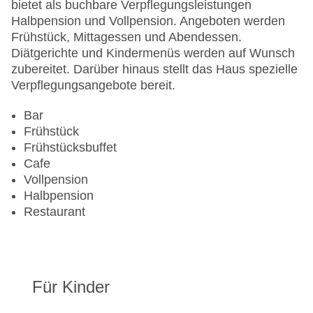
Gesamtanzahl der Stockwerke: 3
bietet als buchbare Verpflegungsleistungen
Gesamtanzahl der Zimmer: 52
Halbpension und Vollpension. Angeboten werden
Pools:Outdoor Pool, Sonnenschirme am Pool,
Frühstück, Mittagessen und Abendessen.
Liegen am Pool
Diätgerichte und Kindermenüs werden auf Wunsch
Zahlungsarten: American Express, Diners Club,
zubereitet. Darüber hinaus stellt das Haus spezielle
EC Maestro, Mastercard, Visa
Verpflegungsangebote bereit.
Landeskategorie: 4 Sterne
Bar
Frühstück
Frühstücksbuffet
Cafe
Vollpension
Halbpension
Restaurant
Für Kinder