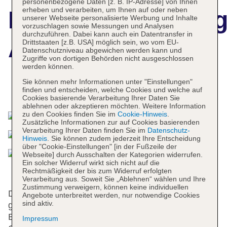
personenbezogene Daten [z. B. IP-Adresse] von Ihnen
erheben und verarbeiten, um Ihnen auf oder neben
Hotelbeschreibun
unserer Webseite personalisierte Werbung und Inhalte
vorzuschlagen sowie Messungen und Analysen
durchzuführen. Dabei kann auch ein Datentransfer in
Art Hotel
Drittstaaten [z.B. USA] möglich sein, wo vom EU-
Datenschutzniveau abgewichen werden kann und
Zugriffe von dortigen Behörden nicht ausgeschlossen
werden können.
Sie können mehr Informationen unter "Einstellungen"
Das bietet Ihre Unterkunft
finden und entscheiden, welche Cookies und welche auf
Cookies basierende Verarbeitung Ihrer Daten Sie
ablehnen oder akzeptieren möchten. Weitere Information
zu den Cookies finden Sie im
Cookie-Hinweis
.
Zusätzliche Informationen zur auf Cookies basierenden
Verarbeitung Ihrer Daten finden Sie im
Datenschutz-
Hinweis
. Sie können zudem jederzeit Ihre Entscheidung
über "Cookie-Einstellungen" [in der Fußzeile der
Webseite] durch Ausschalten der Kategorien widerrufen.
Ein solcher Widerruf wirkt sich nicht auf die
Rechtmäßigkeit der bis zum Widerruf erfolgten
Verarbeitung aus. Soweit Sie „Ablehnen“ wählen und Ihre
Zustimmung verweigern, können keine individuellen
Das freundliche Personal an der Rezeption ist
Angebote unterbreitet werden, nur notwendige Cookies
sind aktiv.
gerne bei allen Fragen behilflich. Zu den
Einrichtungen des Hotels gehören eine
Impressum