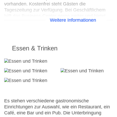
vorhanden. Kostenfrei steht Gästen die
Tageszeitung zur Verfügung. Bei Geschäftlichem
hilft das Business-Center gerne weiter und bietet
Weitere Informationen
ein Faxgerät an.
24h Rezeption
Parkplatz
Check-in von: 15:00:00
Essen & Trinken
Check-out bis: 12:00:01
Konferenzraum
Garage
Hotelsafe
WLAN/WiFi im Hotel
Letzte umfassende Renovierung: 2014
Lift
Anzahl der Konferenzräume: 1
Anzahl der Aufzüge: 1
Es stehen verschiedene gastronomische
Zimmerservice
Einrichtungen zur Auswahl, wie ein Restaurant, ein
Sonnenterrasse
Café, eine Bar und ein Pub. Die Unterbringung