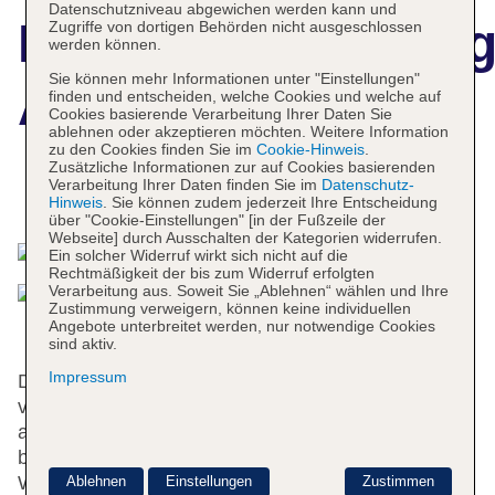
Datenschutzniveau abgewichen werden kann und
Hotelbeschreibun
Zugriffe von dortigen Behörden nicht ausgeschlossen
werden können.
Sie können mehr Informationen unter "Einstellungen"
Art Hotel Narita
finden und entscheiden, welche Cookies und welche auf
Cookies basierende Verarbeitung Ihrer Daten Sie
ablehnen oder akzeptieren möchten. Weitere Information
zu den Cookies finden Sie im
Cookie-Hinweis
.
Zusätzliche Informationen zur auf Cookies basierenden
Verarbeitung Ihrer Daten finden Sie im
Datenschutz-
Das bietet Ihre Unterkunft
Hinweis
. Sie können zudem jederzeit Ihre Entscheidung
über "Cookie-Einstellungen" [in der Fußzeile der
Webseite] durch Ausschalten der Kategorien widerrufen.
Ein solcher Widerruf wirkt sich nicht auf die
Rechtmäßigkeit der bis zum Widerruf erfolgten
Verarbeitung aus. Soweit Sie „Ablehnen“ wählen und Ihre
Zustimmung verweigern, können keine individuellen
Angebote unterbreitet werden, nur notwendige Cookies
sind aktiv.
Impressum
Das Hotel bietet 4 Suiten und 93 Einzelzimmer und
verfügt über 4 Aufzüge. Das freundliche Personal
an der Rezeption ist gerne bei allen Fragen
behilflich. Eine Gepäckaufbewahrung, eine
Wechselstube und ein Getränkeautomat gehören
Ablehnen
Einstellungen
Zustimmen