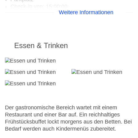
Check-in von: 15:00:00
Weitere Informationen
Check-out bis: 05:00:00
Konferenzraum
Garten: ohne Gebühr
WLAN/WiFi im Hotel
Lift
Essen & Trinken
Minimarkt
Anzahl der Konferenzräume: 1
Anzahl der Aufzüge: 4
Zimmerservice
Gesamtanzahl der Stockwerke: 11
Gesamtanzahl der Zimmer: 489
Zahlungsarten: American Express, Mastercard,
Visa
Landeskategorie: 3,5 Sterne
Der gastronomische Bereich wartet mit einem
Restaurant und einer Bar auf. Ein reichhaltiges
Frühstücksbuffet lockt morgens aus den Betten. Bei
Bedarf werden auch Kindermenüs zubereitet.