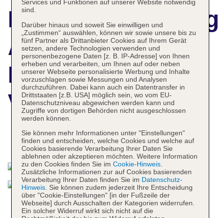
Services und Funktionen auf unserer Website notwendig
sind.
Hotelbeschreibun
Darüber hinaus und soweit Sie einwilligen und
„Zustimmen“ auswählen, können wir sowie unsere bis zu
As Cascatas Golf
fünf Partner als Drittanbieter Cookies auf Ihrem Gerät
setzen, andere Technologien verwenden und
personenbezogene Daten [z. B. IP-Adresse] von Ihnen
erheben und verarbeiten, um Ihnen auf oder neben
Resort & Spa
unserer Webseite personalisierte Werbung und Inhalte
vorzuschlagen sowie Messungen und Analysen
durchzuführen. Dabei kann auch ein Datentransfer in
Vilamoura
Drittstaaten [z.B. USA] möglich sein, wo vom EU-
Datenschutzniveau abgewichen werden kann und
Zugriffe von dortigen Behörden nicht ausgeschlossen
werden können.
Sie können mehr Informationen unter "Einstellungen"
finden und entscheiden, welche Cookies und welche auf
Das bietet Ihre Unterkunft
Cookies basierende Verarbeitung Ihrer Daten Sie
ablehnen oder akzeptieren möchten. Weitere Information
zu den Cookies finden Sie im
Cookie-Hinweis
.
Zusätzliche Informationen zur auf Cookies basierenden
Verarbeitung Ihrer Daten finden Sie im
Datenschutz-
Hinweis
. Sie können zudem jederzeit Ihre Entscheidung
über "Cookie-Einstellungen" [in der Fußzeile der
Webseite] durch Ausschalten der Kategorien widerrufen.
Ein solcher Widerruf wirkt sich nicht auf die