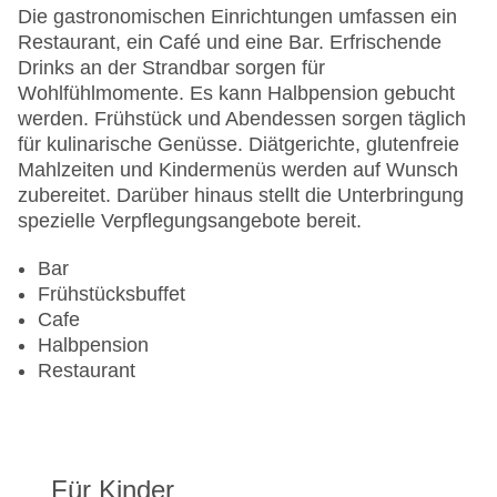
Anzahl der Aufzüge: 1
Die gastronomischen Einrichtungen umfassen ein
Zimmerservice
Restaurant, ein Café und eine Bar. Erfrischende
Sonnenterrasse
Drinks an der Strandbar sorgen für
Gesamtanzahl der Stockwerke: 3
Wohlfühlmomente. Es kann Halbpension gebucht
Gesamtanzahl der Zimmer: 69
werden. Frühstück und Abendessen sorgen täglich
Pools:Kinderbecken, Indoor Pool, Outdoor Pool,
für kulinarische Genüsse. Diätgerichte, glutenfreie
Sonnenschirme am Pool, Liegen am Pool
Mahlzeiten und Kindermenüs werden auf Wunsch
Zahlungsarten: American Express, Diners Club,
zubereitet. Darüber hinaus stellt die Unterbringung
EC Maestro, Mastercard, Visa
spezielle Verpflegungsangebote bereit.
Landeskategorie: 5 Sterne
Bar
Frühstücksbuffet
Cafe
Halbpension
Restaurant
Für Kinder