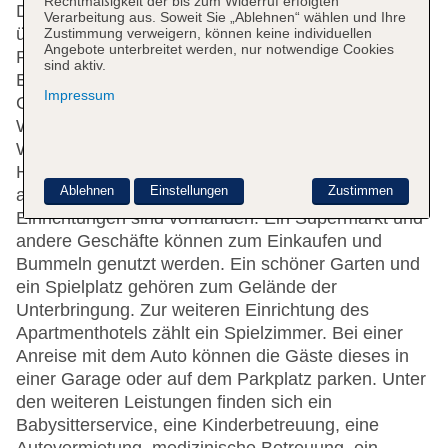
Rechtmäßigkeit der bis zum Widerruf erfolgten
Das Apartmenthotel bietet 69 Zimmer und verfügt
Verarbeitung aus. Soweit Sie „Ablehnen“ wählen und Ihre
über einen Aufzug. Das freundliche Personal an der
Zustimmung verweigern, können keine individuellen
Angebote unterbreitet werden, nur notwendige Cookies
Rezeption ist gerne bei allen Fragen behilflich. Die
sind aktiv.
Einrichtung des Hotels umfasst eine
Impressum
Gepäckaufbewahrung, einen Safe, eine
Wechselstube und einen Geldautomaten. Per
WLAN erhalten die Gäste Zugang zum Internet.
Hilfestellung bei der Buchung von Ausflügen wird
Ablehnen
Einstellungen
Zustimmen
am Tourdesk geboten. Rollstuhlgerechte
Einrichtungen sind vorhanden. Ein Supermarkt und
andere Geschäfte können zum Einkaufen und
Bummeln genutzt werden. Ein schöner Garten und
ein Spielplatz gehören zum Gelände der
Unterbringung. Zur weiteren Einrichtung des
Apartmenthotels zählt ein Spielzimmer. Bei einer
Anreise mit dem Auto können die Gäste dieses in
einer Garage oder auf dem Parkplatz parken. Unter
den weiteren Leistungen finden sich ein
Babysitterservice, eine Kinderbetreuung, eine