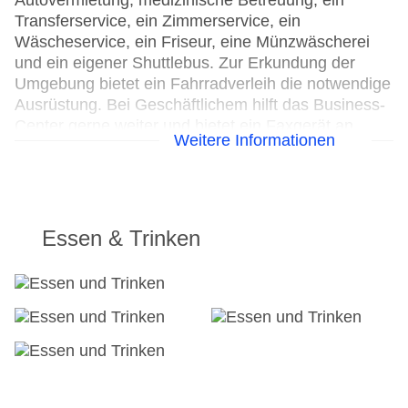
Autovermietung, medizinische Betreuung, ein
Transferservice, ein Zimmerservice, ein
Wäscheservice, ein Friseur, eine Münzwäscherei
und ein eigener Shuttlebus. Zur Erkundung der
Umgebung bietet ein Fahrradverleih die notwendige
Ausrüstung. Bei Geschäftlichem hilft das Business-
Center gerne weiter und bietet ein Faxgerät an.
Weitere Informationen
24h Rezeption
Parkplatz
Check-in von: 16:00:00
Check-out bis: 12:00:00
Essen & Trinken
Konferenzraum
Garage
Garten: ohne Gebühr
Hotelsafe
WLAN/WiFi im Hotel
Lift
Minimarkt
Anzahl der Konferenzräume: 1