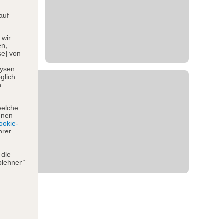
auf
 wir
en,
se] von
lysen
glich
n
welche
hnen
okie-
hrer
 die
blehnen“