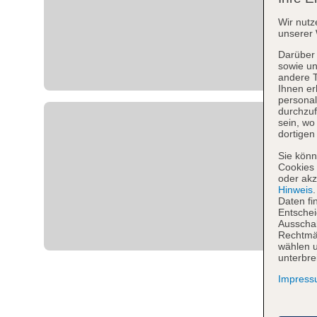
Wir nutz
unserer 
Darüber 
sowie un
andere 
Ihnen er
personal
durchzuf
sein, w
dortigen
Sie könn
Cookies 
oder akz
Hinweis
Daten fi
Entschei
Ausschal
Rechtmäß
wählen u
unterbre
Impres