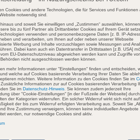
en Cookies und andere Technologien, die für Services und Funktionen 
Website notwendig sind.
hinaus und soweit Sie einwilligen und „Zustimmen“ auswählen, können
sere bis zu fünf Partner als Drittanbieter Cookies auf Ihrem Gerät setz
Technologien verwenden und personenbezogene Daten [z. B. IP-Adres
heben und verarbeiten, um Ihnen auf oder neben unserer Webseite
isierte Werbung und Inhalte vorzuschlagen sowie Messungen und Ana
ühren. Dabei kann auch ein Datentransfer in Drittstaaten [z.B. USA] mö
o vom EU-Datenschutzniveau abgewichen werden kann und Zugriffe vo
 Behörden nicht ausgeschlossen werden können.
en mehr Informationen unter "Einstellungen" finden und entscheiden, 
und welche auf Cookies basierende Verarbeitung Ihrer Daten Sie able
eptieren möchten. Weitere Information zu den Cookies finden Sie im
Co
. Zusätzliche Informationen zur auf Cookies basierenden Verarbeitung I
nden Sie im
Datenschutz-Hinweis
. Sie können zudem jederzeit Ihre
dung über "Cookie-Einstellungen" [in der Fußzeile der Webseite] durch
ten der Kategorien widerrufen. Ein solcher Widerruf wirkt sich nicht auf
igkeit der bis zum Widerruf erfolgten Verarbeitung aus. Soweit Sie „A
nd Ihre Zustimmung verweigern, können keine individuellen Angebote
itet werden, nur notwendige Cookies sind aktiv.
sum