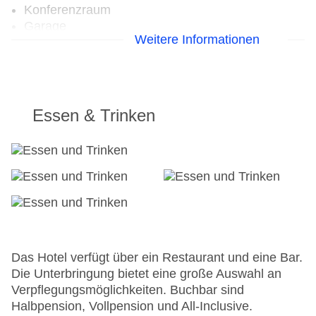
Konferenzraum
Garage
Weitere Informationen
Garten: ohne Gebühr
Hotelsafe
WLAN/WiFi im Hotel
Lift
Minimarkt
Essen & Trinken
Anzahl der Aufzüge: 1
Sonnenterrasse
Gesamtanzahl der Zimmer: 83
Pools:Kinderbecken, Outdoor Pool,
Sonnenschirme am Pool, Liegen am Pool
Zahlungsarten: American Express, EC Maestro,
Mastercard, Visa
Landeskategorie: 3 Sterne
Das Hotel verfügt über ein Restaurant und eine Bar.
Die Unterbringung bietet eine große Auswahl an
Verpflegungsmöglichkeiten. Buchbar sind
Halbpension, Vollpension und All-Inclusive.