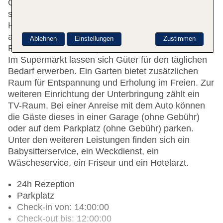
Gepäckaufbewahrung und einen Safe. Im Haus
steht WLAN ohne Gebühr zur Verfügung.
Hilfestellung bei der Buchung von Ausflügen wird
am Tourdesk geboten. Das Hotel verfügt über eine
Ablehnen
Einstellungen
Zustimmen
Reihe von behindertengerechten Annehmlichkeiten.
Im Supermarkt lassen sich Güter für den täglichen
Bedarf erwerben. Ein Garten bietet zusätzlichen
Raum für Entspannung und Erholung im Freien. Zur
weiteren Einrichtung der Unterbringung zählt ein
TV-Raum. Bei einer Anreise mit dem Auto können
die Gäste dieses in einer Garage (ohne Gebühr)
oder auf dem Parkplatz (ohne Gebühr) parken.
Unter den weiteren Leistungen finden sich ein
Babysitterservice, ein Weckdienst, ein
Wäscheservice, ein Friseur und ein Hotelarzt.
24h Rezeption
Parkplatz
Check-in von: 14:00:00
Check-out bis: 12:00:00