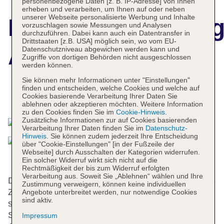
personenbezogene Daten [z. B. IP-Adresse] von Ihnen
erheben und verarbeiten, um Ihnen auf oder neben
unserer Webseite personalisierte Werbung und Inhalte
Hotelbeschreibun
vorzuschlagen sowie Messungen und Analysen
durchzuführen. Dabei kann auch ein Datentransfer in
Drittstaaten [z.B. USA] möglich sein, wo vom EU-
Astir Beach Hotel
Datenschutzniveau abgewichen werden kann und
Zugriffe von dortigen Behörden nicht ausgeschlossen
werden können.
Sie können mehr Informationen unter "Einstellungen"
finden und entscheiden, welche Cookies und welche auf
Das bietet Ihre Unterkunft
Cookies basierende Verarbeitung Ihrer Daten Sie
ablehnen oder akzeptieren möchten. Weitere Information
zu den Cookies finden Sie im
Cookie-Hinweis
.
Zusätzliche Informationen zur auf Cookies basierenden
Verarbeitung Ihrer Daten finden Sie im
Datenschutz-
Hinweis
. Sie können zudem jederzeit Ihre Entscheidung
über "Cookie-Einstellungen" [in der Fußzeile der
Webseite] durch Ausschalten der Kategorien widerrufen.
Ein solcher Widerruf wirkt sich nicht auf die
Rechtmäßigkeit der bis zum Widerruf erfolgten
Verarbeitung aus. Soweit Sie „Ablehnen“ wählen und Ihre
Die Unterbringung mit einem Aufzug verfügt über 83
Zustimmung verweigern, können keine individuellen
Zimmer. An der Rezeption im Empfangsbereich
Angebote unterbreitet werden, nur notwendige Cookies
sind aktiv.
steht das freundliche Personal mit Rat und Tat zur
Seite. Die Einrichtung umfasst eine
Impressum