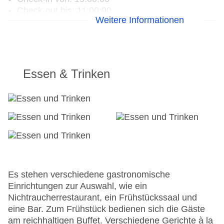
Check-out bis: 11:00:00
Weitere Informationen
Konferenzraum
Garage
Hoteleröffnung: 2002
Hotelsafe
WLAN/WiFi im Hotel
Essen & Trinken
Letzte umfassende Renovierung: 2002
Lift
Anzahl der Aufzüge: 1
Haustiere auf Anfrage: gegen Gebühr
Zimmerservice
Gesamtanzahl der Stockwerke: 7
Gesamtanzahl der Zimmer: 57
Zahlungsarten: American Express, Diners Club,
EC Maestro, Mastercard, Visa
Es stehen verschiedene gastronomische
Landeskategorie: 4 Sterne
Einrichtungen zur Auswahl, wie ein
Nichtraucherrestaurant, ein Frühstückssaal und
eine Bar. Zum Frühstück bedienen sich die Gäste
am reichhaltigen Buffet. Verschiedene Gerichte à la