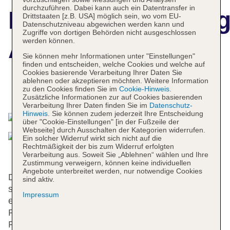
durchzuführen. Dabei kann auch ein Datentransfer in
Hotelbeschreibun
Drittstaaten [z.B. USA] möglich sein, wo vom EU-
Datenschutzniveau abgewichen werden kann und
Zugriffe von dortigen Behörden nicht ausgeschlossen
Astura Palace
werden können.
Sie können mehr Informationen unter "Einstellungen"
finden und entscheiden, welche Cookies und welche auf
Cookies basierende Verarbeitung Ihrer Daten Sie
ablehnen oder akzeptieren möchten. Weitere Information
zu den Cookies finden Sie im
Cookie-Hinweis
.
Das bietet Ihre Unterkunft
Zusätzliche Informationen zur auf Cookies basierenden
Verarbeitung Ihrer Daten finden Sie im
Datenschutz-
Hinweis
. Sie können zudem jederzeit Ihre Entscheidung
über "Cookie-Einstellungen" [in der Fußzeile der
Webseite] durch Ausschalten der Kategorien widerrufen.
Ein solcher Widerruf wirkt sich nicht auf die
Rechtmäßigkeit der bis zum Widerruf erfolgten
Verarbeitung aus. Soweit Sie „Ablehnen“ wählen und Ihre
Zustimmung verweigern, können keine individuellen
Angebote unterbreitet werden, nur notwendige Cookies
Die 8 Suiten und die 49 Doppelzimmer verteilen
sind aktiv.
sich auf 7 Etagen und sind über einen Aufzug
Impressum
erreichbar. Englisch- und französischsprachiges
Personal an der rund um die Uhr besetzten
Rezeption im Empfangsbereich ist gerne bei allen