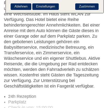
Fragen behilflich. Die Einrichtung der Unterbringung
Ablehnen
Einstellungen
Zustimmen
umfasst eine Gepäckaufbewahrung, einen Safe und
eine Wechselstube. Im Haus steht WLAN zur
Verfügung. Das Hotel bietet eine Reihe
behindertengerechter Annehmlichkeiten. Bei einer
Anreise mit dem Auto können die Gäste dieses in
einer Garage oder auf dem Parkplatz parken. Zu
den gebotenen Leistungen gehören ein
Babysitterservice, medizinische Betreuung, ein
Transferservice, ein Zimmerservice, ein
Wäscheservice und ein eigener Shuttlebus. Aktive
Reisende, die die Umgebung per Rad entdecken
möchten, werden den Fahrradverleih zu schätzen
wissen. Kostenfrei steht Gästen die Tageszeitung
zur Verfügung. Zur Unterstützung bei
Geschäftstätigkeiten ist ein Faxgerät verfügbar.
24h Rezeption
Parkplatz
Check-in von: 15:00:00